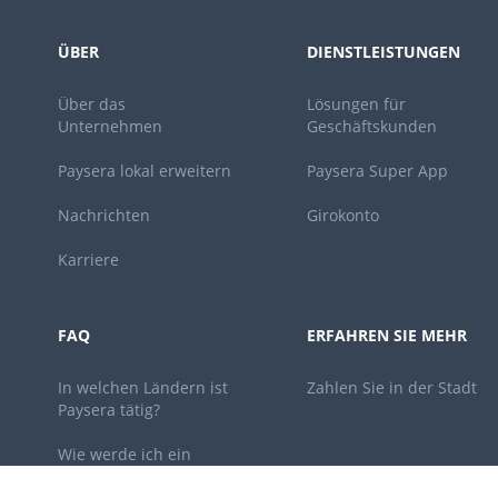
ÜBER
DIENSTLEISTUNGEN
Über das
Lösungen für
Unternehmen
Geschäftskunden
Paysera lokal erweitern
Paysera Super App
Nachrichten
Girokonto
Karriere
FAQ
ERFAHREN SIE MEHR
In welchen Ländern ist
Zahlen Sie in der Stadt
Paysera tätig?
Wie werde ich ein
Kunde?