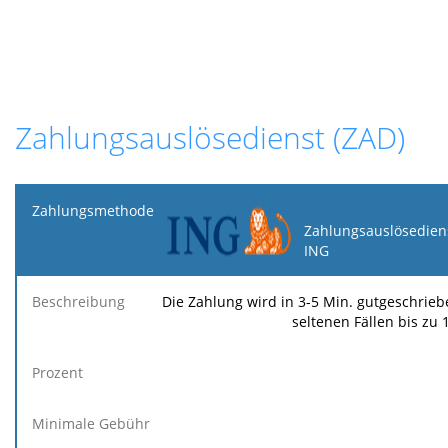
Zahlungsauslösedienst (ZAD)
Zahlungsmethode
Zahlungsauslösedien
ING
Minimale
Maximale
F
Beschreibung
Prozent
Gebühr
Gebühr
Ge
Die Zahlung wird in 3-5 Min. gutgeschriebe
seltenen Fällen bis zu 