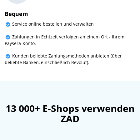
Bequem
Service online bestellen und verwalten
Zahlungen in Echtzeit verfolgen an einem Ort - Ihrem
Paysera-Konto.
Kunden beliebte Zahlungsmethoden anbieten (über
beliebte Banken, einschließlich Revolut).
13 000+ E-Shops verwenden
ZAD