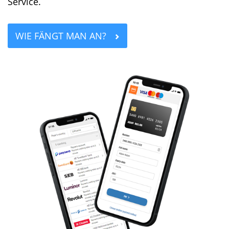
Service.
WIE FÄNGT MAN AN?