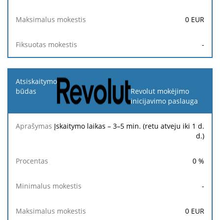
0
EUR
-
Revolut mokėjimo
inicijavimo paslauga
Įskaitymo laikas – 3–5 min. (retu atveju iki 1 d.
d.)
0
%
-
0
EUR