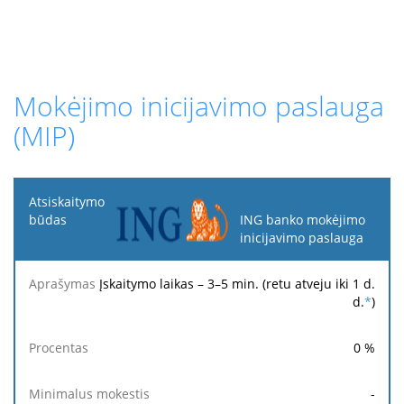
Mokėjimo inicijavimo paslauga
(MIP)
Atsiskaitymo
būdas
ING banko mokėjimo
inicijavimo paslauga
Minimalus
Maksimalus
Aprašymas
Procentas
mokestis
mokestis
Įskaitymo laikas – 3–5 min. (retu atveju iki 1 d.
d.
*
)
0
%
-