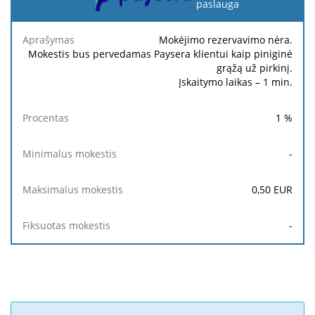
paslauga
Minimalus
Maksimalus
Aprašymas
Procentas
mokestis
mokestis
Mokėjimo rezervavimo nėra.
Mokestis bus pervedamas Paysera klientui kaip piniginė
grąžą už pirkinį.
Įskaitymo laikas – 1 min.
1
%
-
0,50
EUR
-