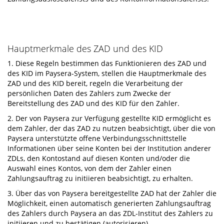
Hauptmerkmale des ZAD und des KID
1. Diese Regeln bestimmen das Funktionieren des ZAD und
des KID im Paysera-System, stellen die Hauptmerkmale des
ZAD und des KID bereit, regeln die Verarbeitung der
persönlichen Daten des Zahlers zum Zwecke der
Bereitstellung des ZAD und des KID für den Zahler.
2. Der von Paysera zur Verfügung gestellte KID ermöglicht es
dem Zahler, der das ZAD zu nutzen beabsichtigt, über die von
Paysera unterstützte offene Verbindungsschnittstelle
Informationen über seine Konten bei der Institution anderer
ZDLs, den Kontostand auf diesen Konten und/oder die
Auswahl eines Kontos, von dem der Zahler einen
Zahlungsauftrag zu initiieren beabsichtigt, zu erhalten.
3. Über das von Paysera bereitgestellte ZAD hat der Zahler die
Möglichkeit, einen automatisch generierten Zahlungsauftrag
des Zahlers durch Paysera an das ZDL-Institut des Zahlers zu
initiieren und zu bestätigen (autorisieren).