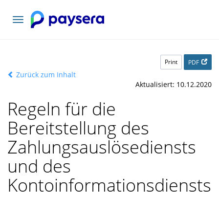
Toggle
navigation
Print
PDF
Zurück zum Inhalt
Aktualisiert: 10.12.2020
Regeln für die
Bereitstellung des
Zahlungsauslösediensts
und des
Kontoinformationsdiensts