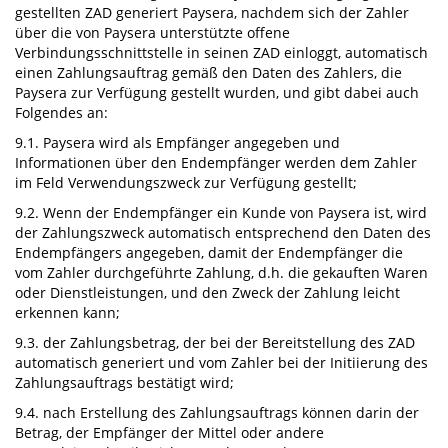
gestellten ZAD generiert Paysera, nachdem sich der Zahler
über die von Paysera unterstützte offene
Verbindungsschnittstelle in seinen ZAD einloggt, automatisch
einen Zahlungsauftrag gemäß den Daten des Zahlers, die
Paysera zur Verfügung gestellt wurden, und gibt dabei auch
Folgendes an:
9.1. Paysera wird als Empfänger angegeben und
Informationen über den Endempfänger werden dem Zahler
im Feld Verwendungszweck zur Verfügung gestellt;
9.2. Wenn der Endempfänger ein Kunde von Paysera ist, wird
der Zahlungszweck automatisch entsprechend den Daten des
Endempfängers angegeben, damit der Endempfänger die
vom Zahler durchgeführte Zahlung, d.h. die gekauften Waren
oder Dienstleistungen, und den Zweck der Zahlung leicht
erkennen kann;
9.3. der Zahlungsbetrag, der bei der Bereitstellung des ZAD
automatisch generiert und vom Zahler bei der Initiierung des
Zahlungsauftrags bestätigt wird;
9.4. nach Erstellung des Zahlungsauftrags können darin der
Betrag, der Empfänger der Mittel oder andere