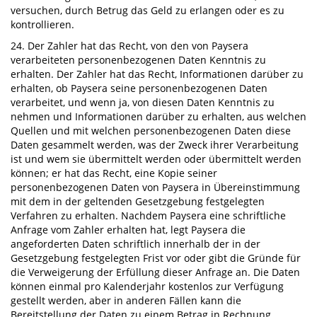
versuchen, durch Betrug das Geld zu erlangen oder es zu
kontrollieren.
24. Der Zahler hat das Recht, von den von Paysera
verarbeiteten personenbezogenen Daten Kenntnis zu
erhalten. Der Zahler hat das Recht, Informationen darüber zu
erhalten, ob Paysera seine personenbezogenen Daten
verarbeitet, und wenn ja, von diesen Daten Kenntnis zu
nehmen und Informationen darüber zu erhalten, aus welchen
Quellen und mit welchen personenbezogenen Daten diese
Daten gesammelt werden, was der Zweck ihrer Verarbeitung
ist und wem sie übermittelt werden oder übermittelt werden
können; er hat das Recht, eine Kopie seiner
personenbezogenen Daten von Paysera in Übereinstimmung
mit dem in der geltenden Gesetzgebung festgelegten
Verfahren zu erhalten. Nachdem Paysera eine schriftliche
Anfrage vom Zahler erhalten hat, legt Paysera die
angeforderten Daten schriftlich innerhalb der in der
Gesetzgebung festgelegten Frist vor oder gibt die Gründe für
die Verweigerung der Erfüllung dieser Anfrage an. Die Daten
können einmal pro Kalenderjahr kostenlos zur Verfügung
gestellt werden, aber in anderen Fällen kann die
Bereitstellung der Daten zu einem Betrag in Rechnung