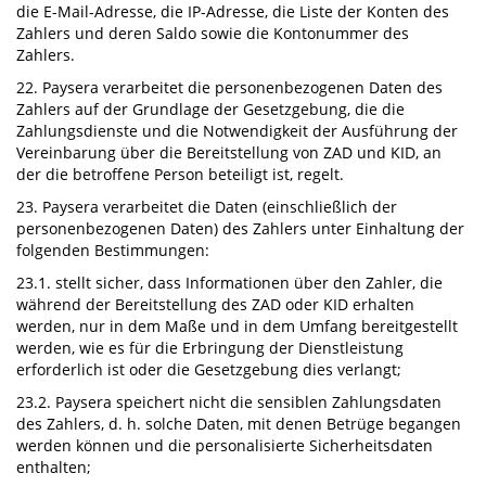
die E-Mail-Adresse, die IP-Adresse, die Liste der Konten des
Zahlers und deren Saldo sowie die Kontonummer des
Zahlers.
22. Paysera verarbeitet die personenbezogenen Daten des
Zahlers auf der Grundlage der Gesetzgebung, die die
Zahlungsdienste und die Notwendigkeit der Ausführung der
Vereinbarung über die Bereitstellung von ZAD und KID, an
der die betroffene Person beteiligt ist, regelt.
23. Paysera verarbeitet die Daten (einschließlich der
personenbezogenen Daten) des Zahlers unter Einhaltung der
folgenden Bestimmungen:
23.1. stellt sicher, dass Informationen über den Zahler, die
während der Bereitstellung des ZAD oder KID erhalten
werden, nur in dem Maße und in dem Umfang bereitgestellt
werden, wie es für die Erbringung der Dienstleistung
erforderlich ist oder die Gesetzgebung dies verlangt;
23.2. Paysera speichert nicht die sensiblen Zahlungsdaten
des Zahlers, d. h. solche Daten, mit denen Betrüge begangen
werden können und die personalisierte Sicherheitsdaten
enthalten;