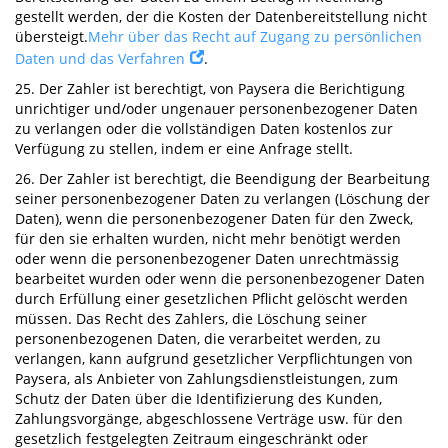
gestellt werden, der die Kosten der Datenbereitstellung nicht
übersteigt.
Mehr über das Recht auf Zugang zu persönlichen
Daten und das Verfahren
.
25. Der Zahler ist berechtigt, von Paysera die Berichtigung
unrichtiger und/oder ungenauer personenbezogener Daten
zu verlangen oder die vollständigen Daten kostenlos zur
Verfügung zu stellen, indem er eine Anfrage stellt.
26. Der Zahler ist berechtigt, die Beendigung der Bearbeitung
seiner personenbezogener Daten zu verlangen (Löschung der
Daten), wenn die personenbezogener Daten für den Zweck,
für den sie erhalten wurden, nicht mehr benötigt werden
oder wenn die personenbezogener Daten unrechtmässig
bearbeitet wurden oder wenn die personenbezogener Daten
durch Erfüllung einer gesetzlichen Pflicht gelöscht werden
müssen. Das Recht des Zahlers, die Löschung seiner
personenbezogenen Daten, die verarbeitet werden, zu
verlangen, kann aufgrund gesetzlicher Verpflichtungen von
Paysera, als Anbieter von Zahlungsdienstleistungen, zum
Schutz der Daten über die Identifizierung des Kunden,
Zahlungsvorgänge, abgeschlossene Verträge usw. für den
gesetzlich festgelegten Zeitraum eingeschränkt oder