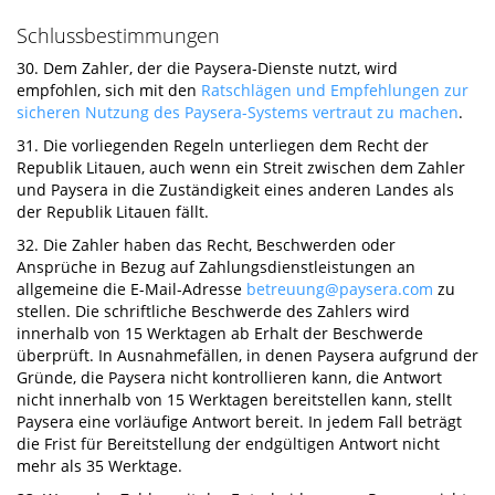
Schlussbestimmungen
30. Dem Zahler, der die Paysera-Dienste nutzt, wird
empfohlen, sich mit den
Ratschlägen und Empfehlungen zur
sicheren Nutzung des Paysera-Systems vertraut zu machen
.
31. Die vorliegenden Regeln unterliegen dem Recht der
Republik Litauen, auch wenn ein Streit zwischen dem Zahler
und Paysera in die Zuständigkeit eines anderen Landes als
der Republik Litauen fällt.
32. Die Zahler haben das Recht, Beschwerden oder
Ansprüche in Bezug auf Zahlungsdienstleistungen an
allgemeine die E-Mail-Adresse
betreuung@paysera.com
zu
stellen. Die schriftliche Beschwerde des Zahlers wird
innerhalb von 15 Werktagen ab Erhalt der Beschwerde
überprüft. In Ausnahmefällen, in denen Paysera aufgrund der
Gründe, die Paysera nicht kontrollieren kann, die Antwort
nicht innerhalb von 15 Werktagen bereitstellen kann, stellt
Paysera eine vorläufige Antwort bereit. In jedem Fall beträgt
die Frist für Bereitstellung der endgültigen Antwort nicht
mehr als 35 Werktage.