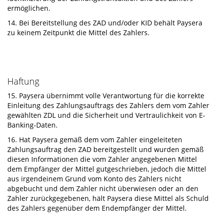
ermöglichen.
14. Bei Bereitstellung des ZAD und/oder KID behält Paysera
zu keinem Zeitpunkt die Mittel des Zahlers.
Haftung
15. Paysera übernimmt volle Verantwortung für die korrekte
Einleitung des Zahlungsauftrags des Zahlers dem vom Zahler
gewählten ZDL und die Sicherheit und Vertraulichkeit von E-
Banking-Daten.
16. Hat Paysera gemäß dem vom Zahler eingeleiteten
Zahlungsauftrag den ZAD bereitgestellt und wurden gemäß
diesen Informationen die vom Zahler angegebenen Mittel
dem Empfänger der Mittel gutgeschrieben, jedoch die Mittel
aus irgendeinem Grund vom Konto des Zahlers nicht
abgebucht und dem Zahler nicht überwiesen oder an den
Zahler zurückgegebenen, hält Paysera diese Mittel als Schuld
des Zahlers gegenüber dem Endempfänger der Mittel.