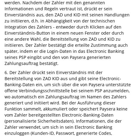
werden. Nachdem der Zahler mit den genannten
Informationen und Regeln vertraut ist, drückt er sein
Einverständnis aus, den ZAD und KID mit seinen Handlungen
zu initiieren, d.h. in Abhängigkeit von der technischen
Integration des Zahlers - entweder durch Klicken auf den
Einverständnis-Button in einem neuen Fenster oder durch
eine andere Wahl, die Bereitstellung von ZAD und KID zu
initiieren. Der Zahler bestätigt die erteilte Zustimmung auch
später, indem er die Login-Daten in das Electronic Banking
seines PSP eingibt und den von Paysera generierten
Zahlungsauftrag bestätigt.
6. Der Zahler drückt sein Einverständnis mit der
Bereitstellung von ZAD KID aus und gibt seine Electronic-
Banking-Daten ein, um sich über die von Paysera unterstützte
offene Verbindungsschnittstelle bei seinem PSP anzumelden,
wo automatisch ein Zahlungsauftrag im Namen des Zahlers
generiert und initiiert wird. Bei der Ausführung dieser
Funktion sammelt, akkumuliert oder speichert Paysera keine
vom Zahler bereitgestellten Electronic-Banking-Daten
(personalisierte Sicherheitsdaten). Informationen, die der
Zahler verwendet, um sich in sein Electronic Banking
einzuloggen (Kunden-ID, Passwort, generierte Codes,