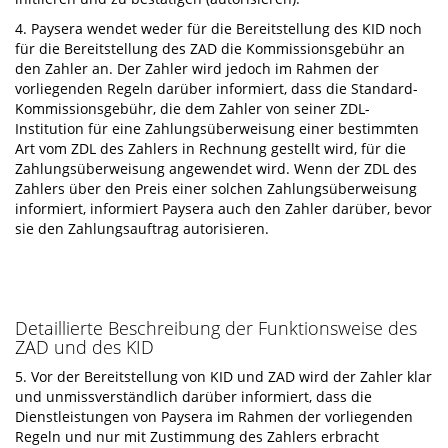
4. Paysera wendet weder für die Bereitstellung des KID noch
für die Bereitstellung des ZAD die Kommissionsgebühr an
den Zahler an. Der Zahler wird jedoch im Rahmen der
vorliegenden Regeln darüber informiert, dass die Standard-
Kommissionsgebühr, die dem Zahler von seiner ZDL-
Institution für eine Zahlungsüberweisung einer bestimmten
Art vom ZDL des Zahlers in Rechnung gestellt wird, für die
Zahlungsüberweisung angewendet wird. Wenn der ZDL des
Zahlers über den Preis einer solchen Zahlungsüberweisung
informiert, informiert Paysera auch den Zahler darüber, bevor
sie den Zahlungsauftrag autorisieren.
Detaillierte Beschreibung der Funktionsweise des
ZAD und des KID
5. Vor der Bereitstellung von KID und ZAD wird der Zahler klar
und unmissverständlich darüber informiert, dass die
Dienstleistungen von Paysera im Rahmen der vorliegenden
Regeln und nur mit Zustimmung des Zahlers erbracht