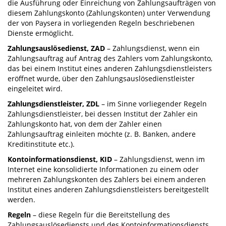
die Ausführung oder Einreichung von Zahlungsaufträgen von
diesem Zahlungskonto (Zahlungskonten) unter Verwendung
der von Paysera in vorliegenden Regeln beschriebenen
Dienste ermöglicht.
Zahlungsauslösedienst, ZAD
– Zahlungsdienst, wenn ein
Zahlungsauftrag auf Antrag des Zahlers vom Zahlungskonto,
das bei einem Institut eines anderen Zahlungsdienstleisters
eröffnet wurde, über den Zahlungsauslösedienstleister
eingeleitet wird.
Zahlungsdienstleister, ZDL
– im Sinne vorliegender Regeln
Zahlungsdienstleister, bei dessen Institut der Zahler ein
Zahlungskonto hat, von dem der Zahler einen
Zahlungsauftrag einleiten möchte (z. B. Banken, andere
Kreditinstitute etc.).
Kontoinformationsdienst, KID
– Zahlungsdienst, wenn im
Internet eine konsolidierte Informationen zu einem oder
mehreren Zahlungskonten des Zahlers bei einem anderen
Institut eines anderen Zahlungsdienstleisters bereitgestellt
werden.
Regeln
– diese Regeln für die Bereitstellung des
Zahlungsauslösediensts und des Kontoinformationsdiensts.