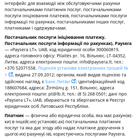
інтерфейс для взаємодії між обслуговуючими рахунки
постачальниками платіжних послуг, постачальниками
послуги ініціювання платежів, постачальниками послуги
інформації по рахунках, постачальниками інших послуг,
платниками і одержувачами.
Постачальник послуги ініціювання платежу,
Постачальник послуги інформації по рахунках), Paysera
— «Paysera LT», UAB, код юридичної особи 300060819,
адреса головного офісу: Pilaitės pr. 16, Вільнюс, LT-04352,
Литва, адреса електронної пошти:
info@paysera.lt
, тел.:
+370 52071558.
Ліцензія установи електронних грошей №
1
, видана 27.09.2012; органом, який видав ліцензію та
здійснює нагляд, є
Банк Литви
; ідентифікаційний код
188607684, адреса: Žirmūnų g. 151, Вільнюс, адреса
електронної пошти:
pt@lb.lt
, тел.: (8 5) 268 0501; дані про
«Paysera LT», UAB, збираються та зберігаються в Реєстрі
юридичних осіб Литовської Республіки.
Платник
— фізична або юридична особа, яка має рахунок(-
ки) в іншій(-их) установі(-ах) постачальника платіжних
послуг та яка дає згоду або надає платіжне доручення з
цього(-их) рахунку(-ів), користуючись послугами Paysera,