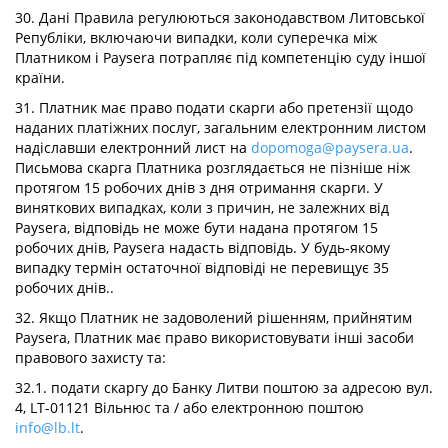
30. Дані Правила регулюються законодавством Литовської
Републіки, включаючи випадки, коли суперечка між
Платником і Paysera потрапляє під компетенцію суду іншої
країни.
31. Платник має право подати скарги або претензії щодо
наданих платіжних послуг, загальним електронним листом
надіславши електронний лист на
dopomoga@paysera.ua
.
Письмова скарга Платника розглядається не пізніше ніж
протягом 15 робочих днів з дня отримання скарги. У
виняткових випадках, коли з причин, не залежних від
Paysera, відповідь не може бути надана протягом 15
робочих днів, Paysera надасть відповідь. У будь-якому
випадку термін остаточної відповіді не перевищує 35
робочих днів..
32. Якщо Платник не задоволений рішенням, прийнятим
Paysera, Платник має право використовувати інші засоби
правового захисту та:
32.1. подати скаргу до Банку Литви поштою за адресою вул.
4, LT-01121 Вільнюс та / або електронною поштою
info@lb.lt
.