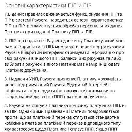
Основні характеристики ПІП и ПІР
1.В даних Правилах визначається функціонування ПІП та
ПІР в системі Paysera, наводяться основні характеристики
ПІП та ПІР, регламентується обробка персональних даних
Платника при наданні Платнику ПІП та ПІР.
2. ПІР, що надається Paysera дає змогу Платнику, який має
намір скористатися ПІП, можливість через підтримуваний
Paysera Відкритий інтерфейс отримувати інформацію про
свої рахунки в іншого ППП, баланси цих рахунків та / або
вибирати рахунок, з якого Платник має намір ініціювати
Платіжне доручення.
3. Надаючи УИП, Paysera пропонує Платнику можливість
через підтримуваний Paysera Відкритий інтерфейс
ініціювати і підтвердити (авторизувати) автоматично
сформований для свого ППП платіжне доручення.
4. Paysera не стягує з Платника комісійну плату ні за ПІП, ні
за ПІР. Однак цими Правилами Платник повідомляється
про те, що за платіжний переказ стягується стандартна
комісійна плата за платіжний переказ відповідного типу,
яку застосовує щодо Платника і списує ППП. Якщо ППП