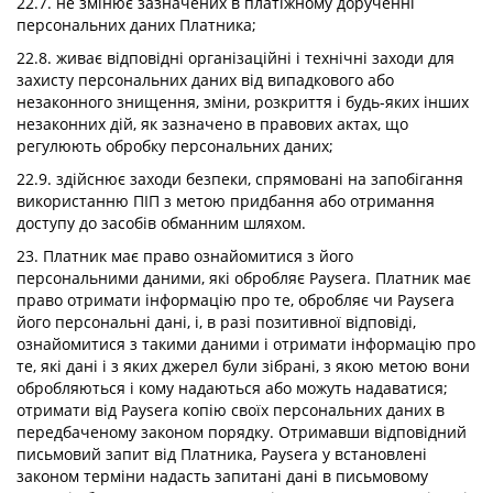
22.7. не змінює зазначених в платіжному дорученні
персональних даних Платника;
22.8. живає відповідні організаційні і технічні заходи для
захисту персональних даних від випадкового або
незаконного знищення, зміни, розкриття і будь-яких інших
незаконних дій, як зазначено в правових актах, що
регулюють обробку персональних даних;
22.9. здійснює заходи безпеки, спрямовані на запобігання
використанню ПІП з метою придбання або отримання
доступу до засобів обманним шляхом.
23. Платник має право ознайомитися з його
персональними даними, які обробляє Paysera. Платник має
право отримати інформацію про те, обробляє чи Paysera
його персональні дані, і, в разі позитивної відповіді,
ознайомитися з такими даними і отримати інформацію про
те, які дані і з яких джерел були зібрані, з якою метою вони
обробляються і кому надаються або можуть надаватися;
отримати від Paysera копію своїх персональних даних в
передбаченому законом порядку. Отримавши відповідний
письмовий запит від Платника, Paysera у встановлені
законом терміни надасть запитані дані в письмовому