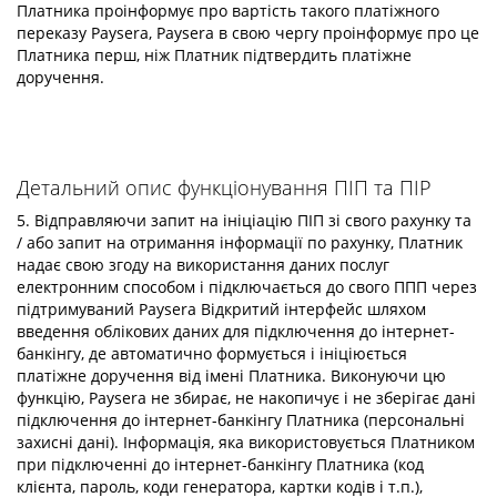
Платника проінформує про вартість такого платіжного
переказу Paysera, Paysera в свою чергу проінформує про це
Платника перш, ніж Платник підтвердить платіжне
доручення.
Детальний опис функціонування ПІП та ПІР
5. Відправляючи запит на ініціацію ПІП зі свого рахунку та
/ або запит на отримання інформації по рахунку, Платник
надає свою згоду на використання даних послуг
електронним способом і підключається до свого ППП через
підтримуваний Paysera Відкритий інтерфейс шляхом
введення облікових даних для підключення до інтернет-
банкінгу, де автоматично формується і ініціюється
платіжне доручення від імені Платника. Виконуючи цю
функцію, Paysera не збирає, не накопичує і не зберігає дані
підключення до інтернет-банкінгу Платника (персональні
захисні дані). Інформація, яка використовується Платником
при підключенні до інтернет-банкінгу Платника (код
клієнта, пароль, коди генератора, картки кодів і т.п.),