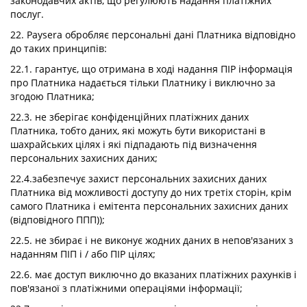
законодавчих актів, що регулюють надання платіжних
послуг.
22. Paysera обробляє персональні дані Платника відповідно
до таких принципів:
22.1. гарантує, що отримана в ході надання ПІР інформація
про Платника надається тільки Платнику і виключно за
згодою Платника;
22.3. не зберігає конфіденційних платіжних даних
Платника, тобто даних, які можуть бути використані в
шахрайських цілях і які підпадають під визначення
персональних захисних даних;
22.4.забезпечує захист персональних захисних даних
Платника від можливості доступу до них третіх сторін, крім
самого Платника і емітента персональних захисних даних
(відповідного ППП));
22.5. не збирає і не виконує жодних даних в непов'язаних з
наданням ПІП і / або ПІР цілях;
22.6. має доступ виключно до вказаних платіжних рахунків і
пов'язаної з платіжними операціями інформації;