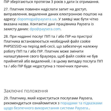
ПІР зберігаються протягом 3 років з дати їх отримання.
27. Платник повинен надіслати запит на доступ,
виправлення, видалення даних електронною поштою на
адресу:
dopomoga@paysera.ua
. У заявці має бути чітко
вказана назва. Контактні дані працівника Paysera із
захисту даних:
dpo@paysera.com
.
28. При наданні послуг ПІП та / або ПІР на пристрої
Платника встановлюється необхідний файл cookie
PHPSESSID на період веб-сесії, що забезпечує належну
роботу ПІП та / або ПІР. Платник може змінити
налаштування свого браузера, щоб файл cookie не був
прийнятий або видалений, і в цьому випадку послуга ПІП
та / або ПІР буде недоступна з технічних причин.
Заключні положення
29. Платнику, який користується послугами Paysera,
рекомендується ознайомитися з
порадами та підказками
щодо безпечного використання системи Paysera.
.