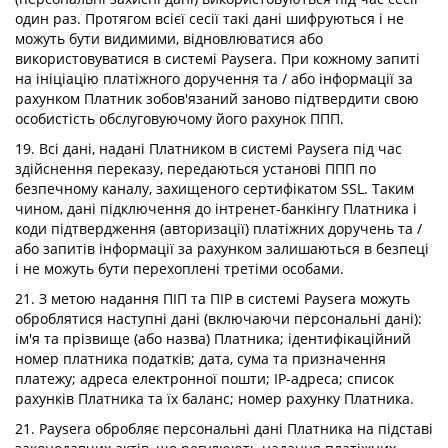
один раз. Протягом всієї сесії такі дані шифруються і не
можуть бути видимими, відновлюватися або
використовуватися в системі Paysera. При кожному запиті
на ініціацію платіжного доручення та / або інформації за
рахунком Платник зобов'язаний заново підтвердити свою
особистість обслуговуючому його рахунок ППП.
19. Всі дані, надані Платником в системі Paysera під час
здійснення переказу, передаються установі ППП по
безпечному каналу, захищеного сертифікатом SSL. Таким
чином, дані підключення до інтренет-банкінгу Платника і
коди підтвердження (авторизації) платіжних доручень та /
або запитів інформації за рахунком залишаються в безпеці
і не можуть бути перехоплені третіми особами.
21. З метою надання ПІП та ПІР в системі Paysera можуть
оброблятися наступні дані (включаючи персональні дані):
ім'я та прізвище (або назва) Платника; ідентифікаційний
номер платника податків; дата, сума та призначення
платежу; адреса електронної пошти; IP-адреса; список
рахунків Платника та їх баланс; номер рахунку Платника.
21. Paysera обробляє персональні дані Платника на підставі