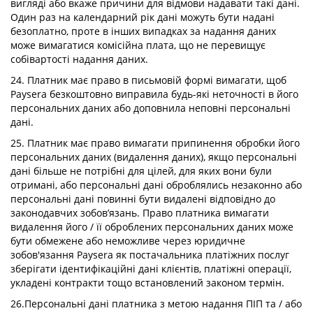
вигляді або вкаже причини для відмови надавати такі дані.
Один раз на календарний рік дані можуть бути надані
безоплатно, проте в інших випадках за надання даних
може вимагатися комісійна плата, що не перевищує
собівартості надання даних.
24. Платник має право в письмовій формі вимагати, щоб
Paysera безкоштовно виправила будь-які неточності в його
персональних даних або доповнила неповні персональні
дані.
25. Платник має право вимагати припинення обробки його
персональних даних (видалення даних), якщо персональні
дані більше не потрібні для цілей, для яких вони були
отримані, або персональні дані оброблялись незаконно або
персональні дані повинні бути видалені відповідно до
законодавчих зобов’язань. Право платника вимагати
видалення його / її оброблених персональних даних може
бути обмежене або неможливе через юридичне
зобов'язання Paysera як постачальника платіжних послуг
зберігати ідентифікаційні дані клієнтів, платіжні операції,
укладені контракти тощо встановлений законом термін.
26.Персональні дані платника з метою надання ПІП та / або