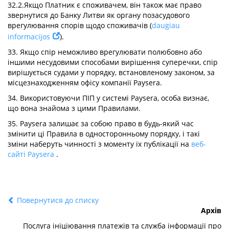
32.2.Якщо Платник є споживачем, він також має право
звернутися до Банку Литви як органу позасудового
врегулювання спорів щодо споживачів (
daugiau
informacijos
).
33. Якщо спір неможливо врегулювати полюбовно або
іншими несудовими способами вирішення суперечки, спір
вирішується судами у порядку, встановленому законом, за
місцезнаходженням офісу компанії Paysera.
34. Використовуючи ПІП у системі Paysera, особа визнає,
що вона знайома з цими Правилами.
35. Paysera залишає за собою право в будь-який час
змінити ці Правила в односторонньому порядку, і такі
зміни наберуть чинності з моменту їх публікації на
веб-
сайті Paysera
.
Повернутися до списку
Архів
Послуга ініціювання платежів та служба інформації про