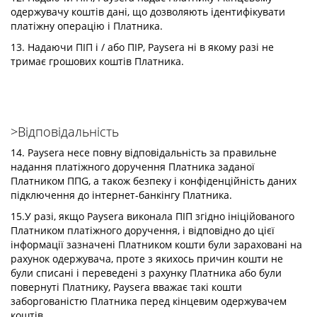
одержувачу коштів дані, що дозволяють ідентифікувати
платіжну операцію і Платника.
13. Надаючи ПІП і / або ПІР, Paysera ні в якому разі не
тримає грошових коштів Платника.
>Відповідальність
14. Paysera несе повну відповідальність за правильне
надання платіжного доручення Платника заданої
Платником ППG, а також безпеку і конфіденційність даних
підключення до інтернет-банкінгу Платника.
15.У разі, якщо Paysera виконала ПІП згідно ініційованого
Платником платіжного доручення, і відповідно до цієї
інформації зазначені Платником кошти були зараховані на
рахунок одержувача, проте з якихось причин кошти не
були списані і переведені з рахунку Платника або були
повернуті Платнику, Paysera вважає такі кошти
заборгованістю Платника перед кінцевим одержувачем
коштів.