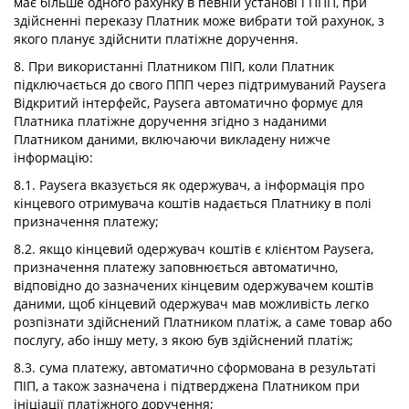
має більше одного рахунку в певній установі і ППП, при
здійсненні переказу Платник може вибрати той рахунок, з
якого планує здійснити платіжне доручення.
8. При використанні Платником ПІП, коли Платник
підключається до свого ППП через підтримуваний Paysera
Відкритий інтерфейс, Paysera автоматично формує для
Платника платіжне доручення згідно з наданими
Платником даними, включаючи викладену нижче
інформацію:
8.1. Paysera вказується як одержувач, а інформація про
кінцевого отримувача коштів надається Платнику в полі
призначення платежу;
8.2. якщо кінцевий одержувач коштів є клієнтом Paysera,
призначення платежу заповнюється автоматично,
відповідно до зазначених кінцевим одержувачем коштів
даними, щоб кінцевий одержувач мав можливість легко
розпізнати здійснений Платником платіж, а саме товар або
послугу, або іншу мету, з якою був здійснений платіж;
8.3. сума платежу, автоматично сформована в результаті
ПІП, а також зазначена і підтверджена Платником при
ініціації платіжного доручення;