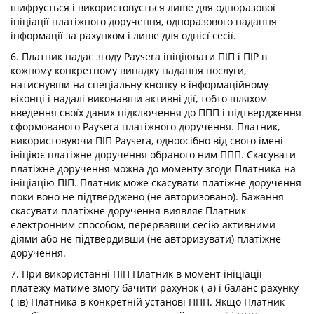
шифрується і використовується лише для одноразової
ініціації платіжного доручення, одноразового надання
інформації за рахунком і лише для однієї сесії.
6. Платник надає згоду Paysera ініціювати ПІП і ПІР в
кожному конкретному випадку надання послуги,
натиснувши на спеціальну кнопку в інформаційному
віконці і надалі виконавши активні дії, тобто шляхом
введення своїх даних підключення до ППП і підтвердження
сформованого Paysera платіжного доручення. Платник,
використовуючи ПІП Paysera, одноосібно від свого імені
ініціює платіжне доручення обраного ним ППП. Скасувати
платіжне доручення можна до моменту згоди Платника на
ініціацію ПІП. Платник може скасувати платіжне доручення
поки воно не підтверджено (не авторизовано). Бажання
скасувати платіжне доручення виявляє Платник
електронним способом, перервавши сесію активними
діями або не підтвердивши (не авторизувати) платіжне
доручення.
7. При використанні ПІП Платник в момент ініціації
платежу матиме змогу бачити рахунок (-а) і баланс рахунку
(-ів) Платника в конкретній установі ППП. Якщо Платник