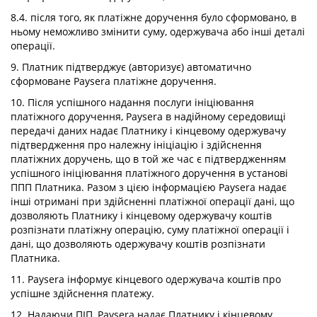
8.4. після того, як платіжне доручення було сформовано, в
ньому неможливо змінити суму, одержувача або інші деталі
операції.
9. Платник підтверджує (авторизує) автоматично
сформоване Paysera платіжне доручення.
10. Після успішного надання послуги ініціювання
платіжного доручення, Paysera в надійному середовищі
передачі даних надає Платнику і кінцевому одержувачу
підтвердження про належну ініціацію і здійснення
платіжних доручень, що в той же час є підтвердженням
успішного ініціювання платіжного доручення в установі
ППП Платника. Разом з цією інформацією Paysera надає
інші отримані при здійсненні платіжної операції дані, що
дозволяють Платнику і кінцевому одержувачу коштів
розпізнати платіжну операцію, суму платіжної операції і
дані, що дозволяють одержувачу коштів розпізнати
Платника.
11. Paysera інформує кінцевого одержувача коштів про
успішне здійснення платежу.
12. Надаючи ПІП, Paysera надає Платнику і кінцевому