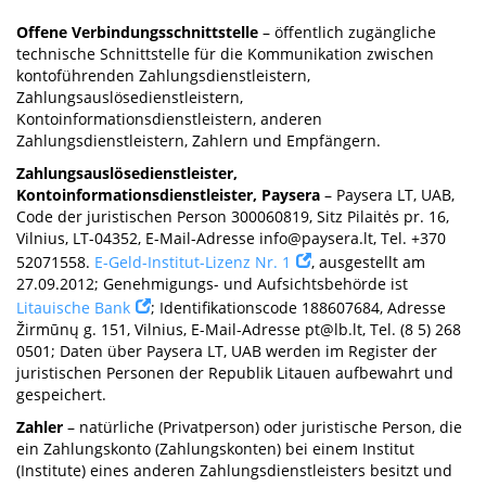
Offene Verbindungsschnittstelle
– öffentlich zugängliche
technische Schnittstelle für die Kommunikation zwischen
kontoführenden Zahlungsdienstleistern,
Zahlungsauslösedienstleistern,
Kontoinformationsdienstleistern, anderen
Zahlungsdienstleistern, Zahlern und Empfängern.
Zahlungsauslösedienstleister,
Kontoinformationsdienstleister, Paysera
– Paysera LT, UAB,
Code der juristischen Person 300060819, Sitz Pilaitės pr. 16,
Vilnius, LT-04352, E-Mail-Adresse
info@paysera.lt
, Tel. +370
52071558.
E-Geld-Institut-Lizenz Nr. 1
, ausgestellt am
27.09.2012; Genehmigungs- und Aufsichtsbehörde ist
Litauische Bank
; Identifikationscode 188607684, Adresse
Žirmūnų g. 151, Vilnius, E-Mail-Adresse
pt@lb.lt
, Tel. (8 5) 268
0501; Daten über Paysera LT, UAB werden im Register der
juristischen Personen der Republik Litauen aufbewahrt und
gespeichert.
Zahler
– natürliche (Privatperson) oder juristische Person, die
ein Zahlungskonto (Zahlungskonten) bei einem Institut
(Institute) eines anderen Zahlungsdienstleisters besitzt und