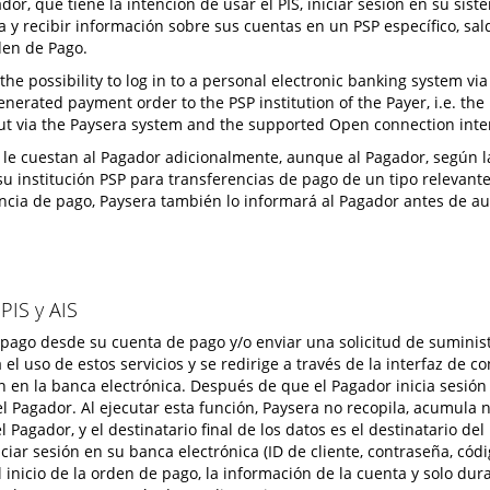
or, que tiene la intención de usar el PIS, iniciar sesión en su sis
a y recibir información sobre sus cuentas en un PSP específico, sal
rden de Pago.
 the possibility to log in to a personal electronic banking system v
enerated payment order to the PSP institution of the Payer, i.e. th
, but via the Paysera system and the supported Open connection inte
o le cuestan al Pagador adicionalmente, aunque al Pagador, según l
 su institución PSP para transferencias de pago de un tipo relevante
ncia de pago, Paysera también lo informará al Pagador antes de au
PIS y AIS
e pago desde su cuenta de pago y/o enviar una solicitud de suminis
l uso de estos servicios y se redirige a través de la interfaz de c
 en la banca electrónica. Después de que el Pagador inicia sesión 
agador. Al ejecutar esta función, Paysera no recopila, acumula n
Pagador, y el destinatario final de los datos es el destinatario d
iciar sesión en su banca electrónica (ID de cliente, contraseña, có
el inicio de la orden de pago, la información de la cuenta y solo du