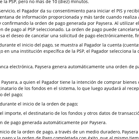
e la PSP, pero no más de 10 (diez) minutos.
ervicio, el Pagador da su consentimiento para iniciar el PIS y reci
ventana de información proporcionada y más tarde cuando realiza a
 y confirmando la orden de pago generada por Paysera. Al utilizar 
den de pago al PSP seleccionado. La orden de pago puede cancelar
esa el deseo de cancelar una solicitud de pago electrónicamente, fi
urante el inicio del pago, se muestra al Pagador la cuenta (cuentas
go en una institución específica de la PSP, el Pagador selecciona la
banca electrónica, Paysera genera automáticamente una orden de p
de Paysera, a quien el Pagador tiene la intención de comprar bienes o
natario de los fondos en el sistema, lo que luego ayudará al rece
to del pago;
durante el inicio de la orden de pago;
l importe, el destinatario de los fondos y otros datos de transacc
den de pago generada automáticamente por Paysera.
 inicio de la orden de pago, a través de un medio duradero, Paysera
 de pago y la orden de Pago completada con éxito, que al mismo ti