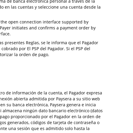
tema de banca electrónica personal a través de la
do en las cuentas y seleccione una cuenta desde la
ia the open connection interface supported by
e Payer initiates and confirms a payment order by
rface.
as presentes Reglas, se le informa que el Pagador
 cobrado por El PSP del Pagador. Si el PSP del
torizar la orden de pago.
tro de información de la cuenta, el Pagador expresa
onexión abierta admitida por Paysera a su sitio web
en su banca electrónica, Paysera genera e inicia
i almacena ningún dato bancario electrónico (datos
el pago proporcionado por el Pagador en la orden de
digos generados, códigos de tarjeta de contraseña o
rante una sesión que es admitido solo hasta la