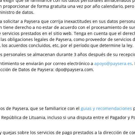
 a exigir que se familiarice con los datos personales almacenados 
n proporcionar de forma gratuita una vez por año calendario, pero 
inistro de datos.
a solicitar a Paysera que corrija inexactitudes en sus datos persona
én tiene derecho a no estar de acuerdo con el procesamiento de sus
servicios prestados en el sitio web. Tenga en cuenta que el derech
las obligaciones legales de Paysera, como proveedor de servicios d
, los acuerdos concluidos, etc, por el período que determine la ley.
datos personales se almacenan durante 3 años después de su recepci
entimiento se enviarán por correo electrónico a
apoyo@paysera.es
.
tección de Datos de Paysera:
dpo@paysera.com
.
ios de Paysera, que se familiarice con el
guias y recomendaciones
p
a República de Lituania, incluso si una disputa entre el Pagador y P
 quejas sobre los servicios de pago prestados a la dirección de co