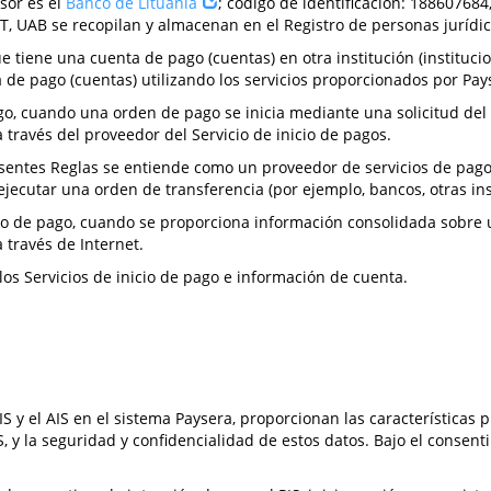
sor es el
Banco de Lituania
; código de identificación: 188607684,
a LT, UAB se recopilan y almacenan en el Registro de personas jurídi
ue tiene una cuenta de pago (cuentas) en otra institución (instituc
 de pago (cuentas) utilizando los servicios proporcionados por Pay
go, cuando una orden de pago se inicia mediante una solicitud de
 través del proveedor del Servicio de inicio de pagos.
sentes Reglas se entiende como un proveedor de servicios de pago, 
jecutar una orden de transferencia (por ejemplo, bancos, otras inst
io de pago, cuando se proporciona información consolidada sobre 
 través de Internet.
los Servicios de inicio de pago e información de cuenta.
 y el AIS en el sistema Paysera, proporcionan las características pr
IS, y la seguridad y confidencialidad de estos datos. Bajo el consen