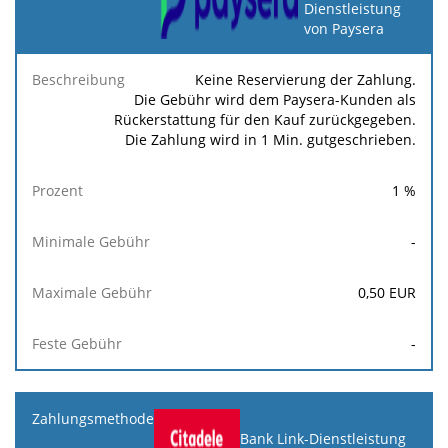
Dienstleistung
Minimale
Maximale
F
Beschreibung
Prozent
von Paysera
Gebühr
Gebühr
Ge
Keine Reservierung der Zahlung.
Die Gebühr wird dem Paysera-Kunden als
Rückerstattung für den Kauf zurückgegeben.
Die Zahlung wird in 1 Min. gutgeschrieben.
1
%
-
0,50
EUR
-
Bank Link-Dienstleistung