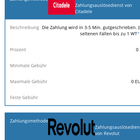
Zahlungsauslösedienst von
Citadele
Die Zahlung wird in 3-5 Min. gutgeschrieben. (
seltenen Fällen bis zu 1 WT
*
0
0
E
Zahlungsauslösedien
von Revolut