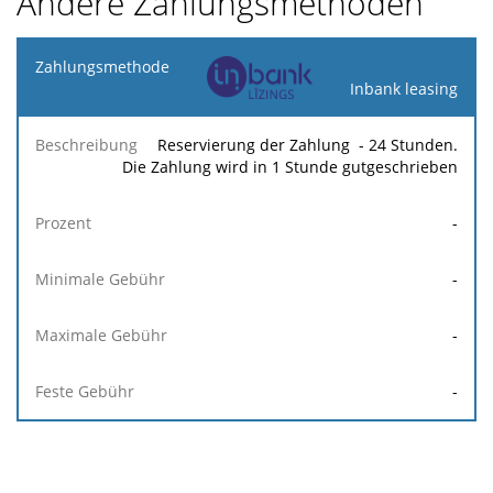
Andere Zahlungsmethoden
Zahlungsmethode
Inbank leasing
Minimale
Maximale
F
Beschreibung
Prozent
Gebühr
Gebühr
Ge
Reservierung der Zahlung - 24 Stunden.
Die Zahlung wird in 1 Stunde gutgeschrieben
-
-
-
-