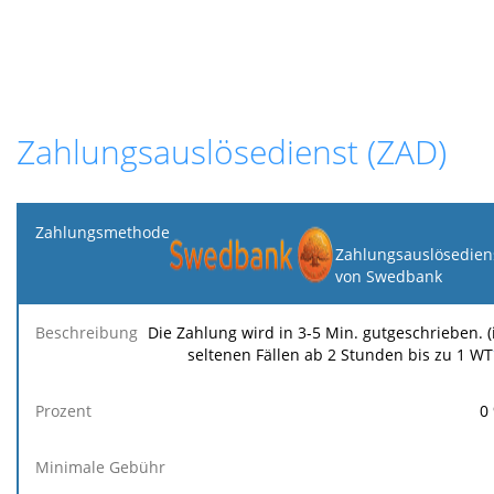
Zahlungsauslösedienst (ZAD)
Zahlungsmethode
Zahlungsauslösedien
von Swedbank
Minimale
Maximale
F
Beschreibung
Prozent
Gebühr
Gebühr
Ge
Die Zahlung wird in 3-5 Min. gutgeschrieben. (
seltenen Fällen ab 2 Stunden bis zu 1 WT
0