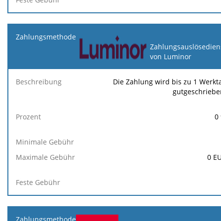
Zahlungsauslösedien
von Luminor
Die Zahlung wird bis zu 1 Werkt
gutgeschriebe
0
0
E