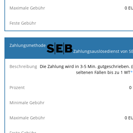
0
E
Zahlungsauslösedienst von S
Die Zahlung wird in 3-5 Min. gutgeschrieben. (
seltenen Fällen bis zu 1 WT
*
0
0
E