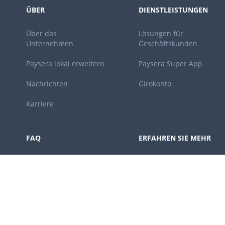
ÜBER
DIENSTLEISTUNGEN
Über das
Lösungen für
Unternehmen
Geschäftskunden
Paysera lokal erweitern
Paysera Super App
Nachrichten
Girokonto
Karriere
FAQ
ERFAHREN SIE MEHR
In welchen Ländern ist
Zahlen Sie in der Stadt
Paysera tätig?
Wie werde ich ein
Kunde?
Gibt es irgendwelche