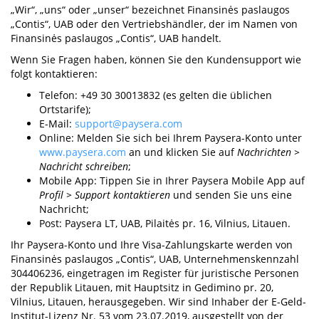
„Wir“, „uns“ oder „unser“ bezeichnet Finansinės paslaugos
„Contis“, UAB oder den Vertriebshändler, der im Namen von
Finansinės paslaugos „Contis“, UAB handelt.
Wenn Sie Fragen haben, können Sie den Kundensupport wie
folgt kontaktieren:
Telefon: +49 30 30013832 (es gelten die üblichen
Ortstarife);
E-Mail:
support@paysera.com
Online: Melden Sie sich bei Ihrem Paysera-Konto unter
www.paysera.com
an und klicken Sie auf
Nachrichten >
Nachricht schreiben
;
Mobile App: Tippen Sie in Ihrer Paysera Mobile App auf
Profil > Support kontaktieren
und senden Sie uns eine
Nachricht;
Post: Paysera LT, UAB, Pilaitės pr. 16, Vilnius, Litauen.
Ihr Paysera-Konto und Ihre Visa-Zahlungskarte werden von
Finansinės paslaugos „Contis“, UAB, Unternehmenskennzahl
304406236, eingetragen im Register für juristische Personen
der Republik Litauen, mit Hauptsitz in Gedimino pr. 20,
Vilnius, Litauen, herausgegeben. Wir sind Inhaber der E-Geld-
Institut-Lizenz Nr. 53 vom 23.07.2019, ausgestellt von der