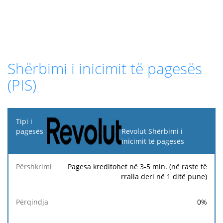
Shërbimi i inicimit të pagesës
(PIS)
Tipi i
pagesës
Revolut Shërbimi i
inicimit të pagesës
Taifë
Tarifë
Ta
Përshkrimi
Përqindja
minimale
maksimale
fi
Pagesa kreditohet në 3-5 min. (në raste të
rralla deri në 1 ditë pune)
0
%