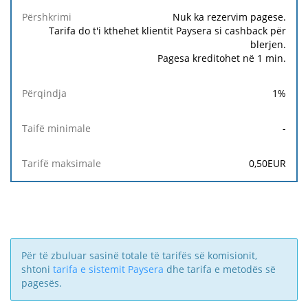
Taifë
Tarifë
Përshkrimi
Përqindja
minimale
maksimale
Nuk ka rezervim pagese.
Tarifa do t'i kthehet klientit Paysera si cashback për
blerjen.
Pagesa kreditohet në 1 min.
1
%
-
0,50
EUR
Për të zbuluar sasinë totale të tarifës së komisionit,
shtoni
tarifa e sistemit Paysera
dhe tarifa e metodës së
pagesës.