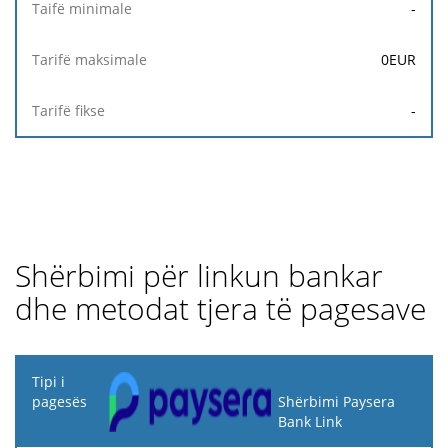
-
0
EUR
-
Shërbimi për linkun bankar
dhe metodat tjera të pagesave
Tipi i
pagesës
Shërbimi Paysera
Bank Link