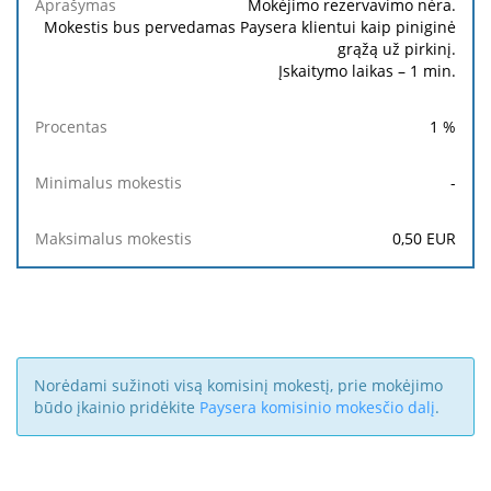
mokestis
mokestis
Mokėjimo rezervavimo nėra.
Mokestis bus pervedamas Paysera klientui kaip piniginė
grąžą už pirkinį.
Įskaitymo laikas – 1 min.
1
%
-
0,50
EUR
Norėdami sužinoti visą komisinį mokestį, prie mokėjimo
būdo įkainio pridėkite
Paysera komisinio mokesčio dalį
.