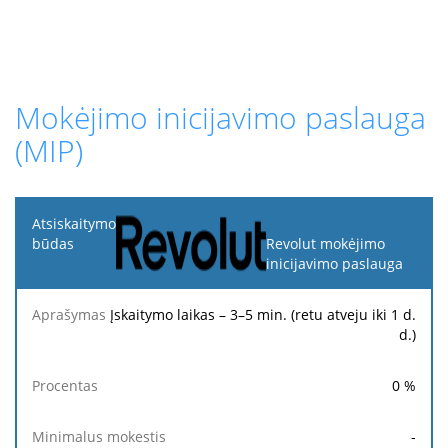
Mokėjimo inicijavimo paslauga
(MIP)
Atsiskaitymo
būdas
Revolut mokėjimo
inicijavimo paslauga
Minimalus
Maksimalus
Aprašymas
Procentas
mokestis
mokestis
Įskaitymo laikas – 3–5 min. (retu atveju iki 1 d.
d.)
0
%
-