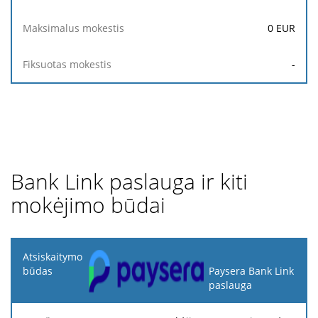
0
EUR
-
Bank Link paslauga ir kiti
mokėjimo būdai
Atsiskaitymo
būdas
Paysera Bank Link
paslauga
Minimalus
Maksimalus
Aprašymas
Procentas