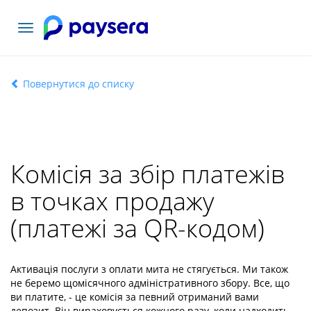
Переключити
навігацію
Повернутися до списку
Комісія за збір платежів
в точках продажу
(платежі за QR-кодом)
Активація послуги з оплати мита не стягується. Ми також
не беремо щомісячного адміністративного збору. Все, що
ви платите, - це комісія за певний отриманий вами
депозит. Він вираховується кожного разу, коли надходить