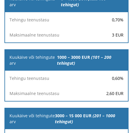
või
tehingut)
tehingute
arv
0,70
%
Tehingu
Maksimaalne
3
EUR
teenustasu
teenustasu
1000 – 3000 EUR
(101 – 200
tehingut)
0,60
%
2,60
EUR
3000 – 15 000 EUR
(201 – 1000
tehingut)