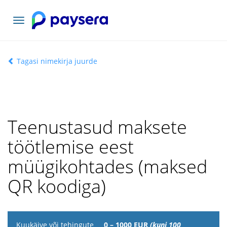
Vaheta
navigatsiooni
Tagasi nimekirja juurde
Teenustasud maksete
töötlemise eest
müügikohtades (maksed
QR koodiga)
Kuukäive
0 – 1000 EUR
(kuni 100