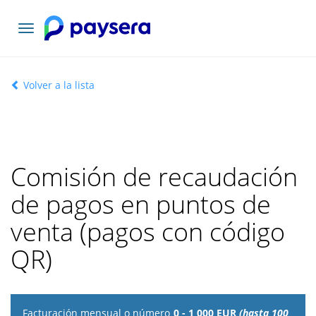
Toggle
navigation
Volver a la lista
Comisión de recaudación
de pagos en puntos de
venta (pagos con código
QR)
Facturación
0 - 1 000 EUR
(hasta 100