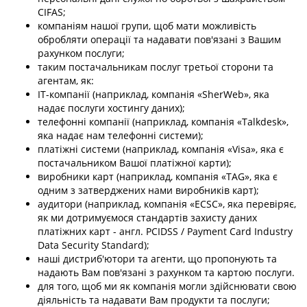
CIFAS;
компаніям нашої групи, щоб мати можливість
обробляти операції та надавати пов'язані з Вашим
рахунком послуги;
таким постачальникам послуг третьої сторони та
агентам, як:
IT-компанії (наприклад, компанія «SherWeb», яка
надає послуги хостингу даних);
телефонні компанії (наприклад, компанія «Talkdesk»,
яка надає нам телефонні системи);
платіжні системи (наприклад, компанія «Visa», яка є
постачальником Вашої платіжної карти);
виробники карт (наприклад, компанія «TAG», яка є
одним з затверджених нами виробників карт);
аудитори (наприклад, компанія «ECSC», яка перевіряє,
як ми дотримуємося стандартів захисту даних
платіжних карт - англ. PCIDSS / Payment Card Industry
Data Security Standard);
наші дистриб'ютори та агенти, що пропонують та
надають Вам пов'язані з рахунком та картою послуги.
для того, щоб ми як компанія могли здійснювати свою
діяльність та надавати Вам продукти та послуги;