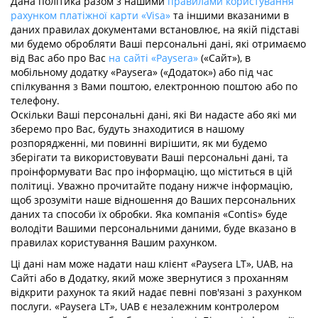
Дана політика разом з нашими
правилами користування
рахунком платіжної карти «Visa»
та іншими вказаними в
даних правилах документами встановлює, на якій підставі
ми будемо обробляти Ваші персональні дані, які отримаємо
від Вас або про Вас
на сайті «Paysera»
(«Сайт»), в
мобільному додатку «Paysera» («Додаток») або під час
спілкування з Вами поштою, електронною поштою або по
телефону.
Оскільки Ваші персональні дані, які Ви надасте або які ми
зберемо про Вас, будуть знаходитися в нашому
розпорядженні, ми повинні вирішити, як ми будемо
зберігати та використовувати Ваші персональні дані, та
проінформувати Вас про інформацію, що міститься в цій
політиці. Уважно прочитайте подану нижче інформацію,
щоб зрозуміти наше відношення до Ваших персональних
даних та способи їх обробки. Яка компанія «Contis» буде
володіти Вашими персональними даними, буде вказано в
правилах користування Вашим рахунком.
Ці дані нам може надати наш клієнт «Paysera LT», UAB, на
Сайті або в Додатку, який може звернутися з проханням
відкрити рахунок та який надає певні пов'язані з рахунком
послуги. «Paysera LT», UAB є незалежним контролером