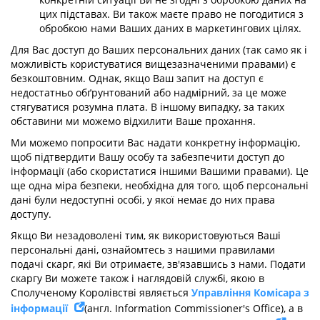
цих підставах. Ви також маєте право не погодитися з
обробкою нами Ваших даних в маркетингових цілях.
Для Вас доступ до Ваших персональних даних (так само як і
можливість користуватися вищезазначеними правами) є
безкоштовним. Однак, якщо Ваш запит на доступ є
недостатньо обґрунтований або надмірний, за це може
стягуватися розумна плата. В іншому випадку, за таких
обставини ми можемо відхилити Ваше прохання.
Ми можемо попросити Вас надати конкретну інформацію,
щоб підтвердити Вашу особу та забезпечити доступ до
інформації (або скористатися іншими Вашими правами). Це
ще одна міра безпеки, необхідна для того, щоб персональні
дані були недоступні особі, у якої немає до них права
доступу.
Якщо Ви незадоволені тим, як використовуються Ваші
персональні дані, ознайомтесь з нашими правилами
подачі скарг, які Ви отримаєте, зв'язавшись з нами. Подати
скаргу Ви можете також і наглядовій службі, якою в
Сполученому Королівстві являється
Управління Комісара з
інформації
(англ. Information Commissioner's Office), а в