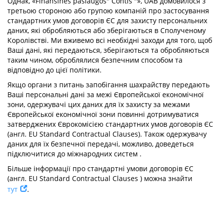
Однак, «Finansinės paslaugos" Contis "», UAB домовилося з
третьою стороною або групою компаній про застосування
стандартних умов договорів ЄС для захисту персональних
даних, які обробляються або зберігаються в Сполученому
Королівстві. Ми вживемо всі необхідні заходи для того, щоб
Ваші дані, які передаються, зберігаються та обробляються
таким чином, оброблялися безпечним способом та
відповідно до цієї політики.
Якщо органи з питань запобігання шахрайству передають
Ваші персональні дані за межі Європейської економічної
зони, одержувачі цих даних для їх захисту за межами
Європейської економічної зони повинні дотримуватися
затверджених Єврокомісією стандартних умов договорів ЄС
(англ. EU Standard Contractual Clauses). Також одержувачу
даних для їх безпечної передачі, можливо, доведеться
підключитися до міжнародних систем .
Більше інформації про стандартні умови договорів ЄС
(англ. EU Standard Contractual Clauses ) можна знайти
тут
.