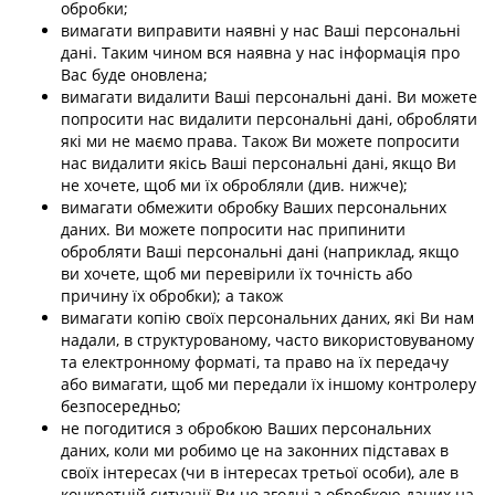
обробки;
вимагати виправити наявні у нас Ваші персональні
дані. Таким чином вся наявна у нас інформація про
Вас буде оновлена;
вимагати видалити Ваші персональні дані. Ви можете
попросити нас видалити персональні дані, обробляти
які ми не маємо права. Також Ви можете попросити
нас видалити якісь Ваші персональні дані, якщо Ви
не хочете, щоб ми їх обробляли (див. нижче);
вимагати обмежити обробку Ваших персональних
даних. Ви можете попросити нас припинити
обробляти Ваші персональні дані (наприклад, якщо
ви хочете, щоб ми перевірили їх точність або
причину їх обробки); а також
вимагати копію своїх персональних даних, які Ви нам
надали, в структурованому, часто використовуваному
та електронному форматі, та право на їх передачу
або вимагати, щоб ми передали їх іншому контролеру
безпосередньо;
не погодитися з обробкою Ваших персональних
даних, коли ми робимо це на законних підставах в
своїх інтересах (чи в інтересах третьої особи), але в
конкретній ситуації Ви не згодні з обробкою даних на