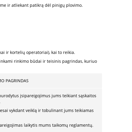
me ir atliekant patikrą dėl pinigų plovimo.
 ir kortelių operatoriai), kai to reikia.
nkami rinkimo būdai ir teisinis pagrindas, kuriuo
YMO PAGRINDAS
 nurodytus įsipareigojimus jums teikiant sąskaitos
.
resai vykdant veiklą ir tobulinant jums teikiamas
pareigojimas laikytis mums taikomų reglamentų.