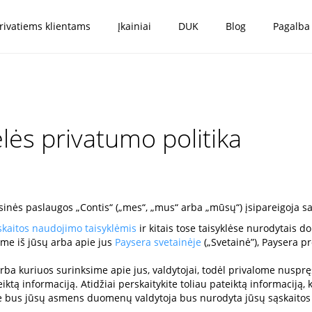
rivatiems klientams
Įkainiai
DUK
Blog
Pagalba
lės privatumo politika
sinės paslaugos „Contis“ („mes“, „mus“ arba „mūsų“) įsipareigoja sa
skaitos naudojimo taisyklėmis
ir kitais tose taisyklėse nurodytais
me iš jūsų arba apie jus
Paysera svetainėje
(„Svetainė”), Paysera 
a kuriuos surinksime apie jus, valdytojai, todėl privalome nusprę
teiktą informaciją. Atidžiai perskaitykite toliau pateiktą informaci
ė bus jūsų asmens duomenų valdytoja bus nurodyta jūsų sąskaitos 