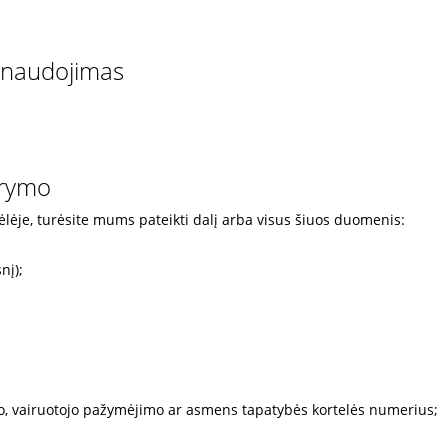
s naudojimas
arymo
lėje, turėsite mums pateikti dalį arba visus šiuos duomenis:
nį);
, vairuotojo pažymėjimo ar asmens tapatybės kortelės numerius;