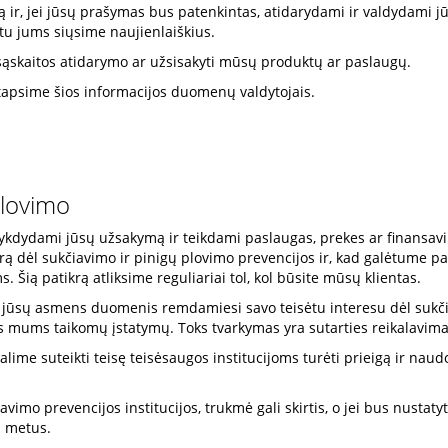
ir, jei jūsų prašymas bus patenkintas, atidarydami ir valdydami j
tu jums siųsime naujienlaiškius.
 sąskaitos atidarymo ar užsisakyti mūsų produktų ar paslaugų.
ę tapsime šios informacijos duomenų valdytojais.
plovimo
 vykdydami jūsų užsakymą ir teikdami paslaugas, prekes ar finansa
rą dėl sukčiavimo ir pinigų plovimo prevencijos ir, kad galėtume p
 Šią patikrą atliksime reguliariai tol, kol būsite mūsų klientas.
e jūsų asmens duomenis remdamiesi savo teisėtu interesu dėl sukči
tis mums taikomų įstatymų. Toks tvarkymas yra sutarties reikalavim
alime suteikti teisę teisėsaugos institucijoms turėti prieigą ir naudo
mo prevencijos institucijos, trukmė gali skirtis, o jei bus nustatyt
s metus.