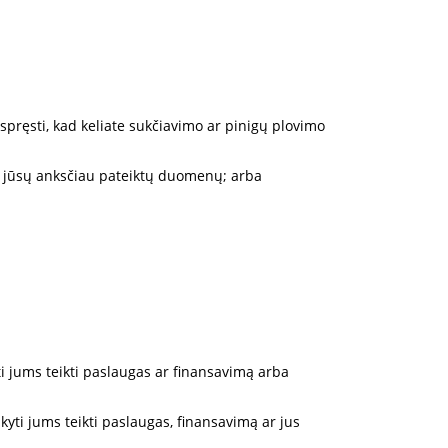
pręsti, kad keliate sukčiavimo ar pinigų plovimo
a jūsų anksčiau pateiktų duomenų; arba
ti jums teikti paslaugas ar finansavimą arba
akyti jums teikti paslaugas, finansavimą ar jus