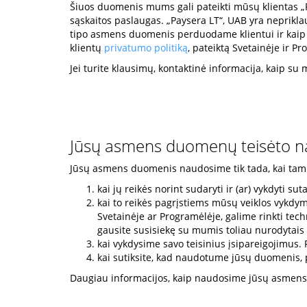
Šiuos duomenis mums gali pateikti mūsų klientas „Pay
sąskaitos paslaugas. „Paysera LT“, UAB yra neprikl
tipo asmens duomenis perduodame klientui ir kaip 
klientų
privatumo politiką
, pateiktą Svetainėje ir P
Jei turite klausimų, kontaktinė informacija, kaip su m
Jūsų asmens duomenų teisėto na
Jūsų asmens duomenis naudosime tik tada, kai tam 
kai jų reikės norint sudaryti ir (ar) vykdyti sut
kai to reikės pagrįstiems mūsų veiklos vykdym
Svetainėje ar Programėlėje, galime rinkti te
gausite susisiekę su mumis toliau nurodytais
kai vykdysime savo teisinius įsipareigojimus.
kai sutiksite, kad naudotume jūsų duomenis, p
Daugiau informacijos, kaip naudosime jūsų asmens 