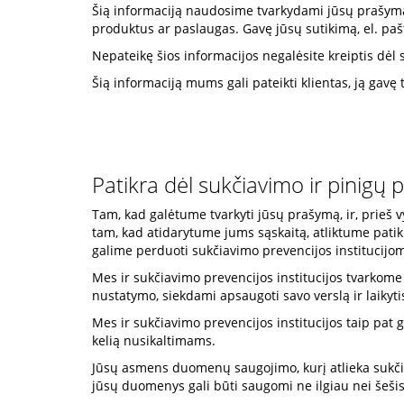
Šią informaciją naudosime tvarkydami jūsų prašymą 
produktus ar paslaugas. Gavę jūsų sutikimą, el. paš
Nepateikę šios informacijos negalėsite kreiptis dėl
Šią informaciją mums gali pateikti klientas, ją gav
Patikra dėl sukčiavimo ir pinigų 
Tam, kad galėtume tvarkyti jūsų prašymą, ir, prieš
tam, kad atidarytume jums sąskaitą, atliktume patik
galime perduoti sukčiavimo prevencijos institucijoms.
Mes ir sukčiavimo prevencijos institucijos tvarkom
nustatymo, siekdami apsaugoti savo verslą ir laiky
Mes ir sukčiavimo prevencijos institucijos taip pat g
kelią nusikaltimams.
Jūsų asmens duomenų saugojimo, kurį atlieka sukčiavi
jūsų duomenys gali būti saugomi ne ilgiau nei šeši