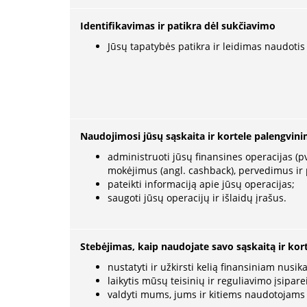
Identifikavimas ir patikra dėl sukčiavimo
Jūsų tapatybės patikra ir leidimas naudotis 
Naudojimosi jūsų sąskaita ir kortele palengvin
administruoti jūsų finansines operacijas (p
mokėjimus (angl. cashback), pervedimus ir 
pateikti informaciją apie jūsų operacijas;
saugoti jūsų operacijų ir išlaidų įrašus.
Stebėjimas, kaip naudojate savo sąskaitą ir kor
nustatyti ir užkirsti kelią finansiniam nusika
laikytis mūsų teisinių ir reguliavimo įsipar
valdyti mums, jums ir kitiems naudotojams k