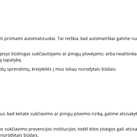
 priimami automatizuotai. Tai reiškia, kad automatiškai galime nus
lgesys būdingas sukčiautojams ar pinigų plovėjams; arba neatitink
ją tapatybę.
otų sprendimų, kreipkitės į mus toliau nurodytais būdais.
s, kad keliate sukčiavimo ar pinigų plovimo riziką, galime atsisaky
 sukčiavimo prevencijos institucijos, todėl kitos įstaigos gali atsis
u nurodytais būdais.