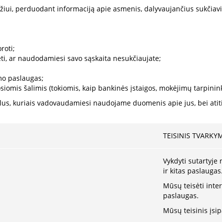
džiui, perduodant informaciją apie asmenis, dalyvaujančius sukčiavi
roti;
bėti, ar naudodamiesi savo sąskaita nesukčiaujate;
imo paslaugas;
siomis šalimis (tokiomis, kaip bankinės įstaigos, mokėjimų tarpininkai
lus, kuriais vadovaudamiesi naudojame duomenis apie jus, bei atiti
TEISINIS TVARK
Vykdyti sutartyje
ir kitas paslaugas
Mūsų teisėti inte
paslaugas.
Mūsų teisinis įsi