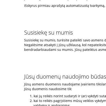
Išskyrus pirmiau aprašytą automatizuotą tvarkymą
Susisiekę su mumis
Susisiekę su mumis, turėsite pateikti savo asmens 
Negalėsime atsakyti į jūsų užklausą, kol nepateiks
bendradarbiaudami su mumis. Jūsų pateiktus asme
Jūsų duomenų naudojimo būdas, ti
Jūsų asmens duomenis naudojame įvairiems tikslams,
Jūsų duomenis naudosime tik:
kai jų reikės norint sudaryti ir (ar) vykdyti su
kai to reikės pagrįstiems mūsų veiklos vykdymo
valdymą ir apdorojimą;