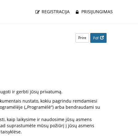
REGISTRACIJA
PRISIJUNGIMAS
Print
Pdf
ugoti ir gerbti jūsų privatumą.
 dokumentais nustato, kokiu pagrindu remdamiesi
programėlėje („Programėlė“) arba bendraudami su
sti, kaip laikysime ir naudosime jūsų asmens
ją, kad suprastumėte mūsų požiūrį į jūsų asmens
taisyklėse.