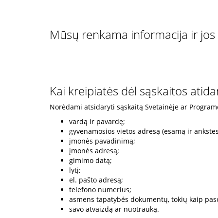
Mūsų renkama informacija ir jo
Kai kreipiatės dėl sąskaitos atid
Norėdami atsidaryti sąskaitą Svetainėje ar Programė
vardą ir pavardę;
gyvenamosios vietos adresą (esamą ir ankstes
įmonės pavadinimą;
įmonės adresą;
gimimo datą;
lytį;
el. pašto adresą;
telefono numerius;
asmens tapatybės dokumentų, tokių kaip paso
savo atvaizdą ar nuotrauką.