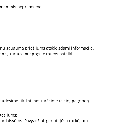
omenimis nepriimsime.
menų saugumą prieš jums atskleisdami informaciją.
enis, kuriuos nuspręsite mums pateikti
udosime tik, kai tam turėsime teisinį pagrindą.
ugas jums;
 ar laisvėms. Pavyzdžiui, gerinti jūsų mokėjimų