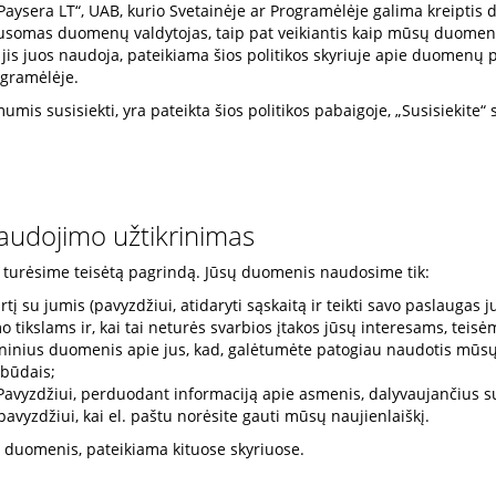
sera LT“, UAB, kurio Svetainėje ar Programėlėje galima kreiptis dėl
ausomas duomenų valdytojas, taip pat veikiantis kaip mūsų duomenų 
jis juos naudoja, pateikiama šios politikos skyriuje apie duomenų
rogramėlėje.
umis susisiekti, yra pateikta šios politikos pabaigoje, „Susisiekite“ 
udojimo užtikrinimas
turėsime teisėtą pagrindą. Jūsų duomenis naudosime tik:
artį su jumis (pavyzdžiui, atidaryti sąskaitą ir teikti savo paslaugas j
o tikslams ir, kai tai neturės svarbios įtakos jūsų interesams, teis
chninius duomenis apie jus, kad, galėtumėte patogiau naudotis mūs
 būdais;
 Pavyzdžiui, perduodant informaciją apie asmenis, dalyvaujančius su
avyzdžiui, kai el. paštu norėsite gauti mūsų naujienlaiškį.
duomenis, pateikiama kituose skyriuose.