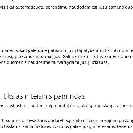
, visiškai automatizuotų sprendimų naudodamiesi jūsų asmens du
duomenis, kad galėtume patikrinti jūsų tapatybę ir užtikrinti duo
ite mūsų prašomos informacijos. Galime rinkti ir kitus asmens duom
ns duomenis naudosime tik tvarkydami jūsų užklausą.
kslas ir teisinis pagrindas
 susijusiems su tuo, kaip naudojate sąskaitą ir paslaugas. Juos na
tartį su jumis. Pavyzdžiui, atidaryti sąskaitą ir teikti mokėjimo pasla
 tikslams, kai tai neturės svarbios įtakos jūsų interesams, teisėms