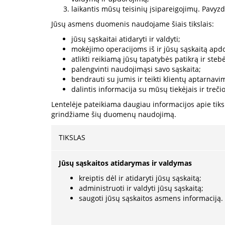
laikantis mūsų teisinių įsipareigojimų. Pavyz
Jūsų asmens duomenis naudojame šiais tikslais:
jūsų sąskaitai atidaryti ir valdyti;
mokėjimo operacijoms iš ir jūsų sąskaitą apdo
atlikti reikiamą jūsų tapatybės patikrą ir ste
palengvinti naudojimąsi savo sąskaita;
bendrauti su jumis ir teikti klientų aptarnav
dalintis informacija su mūsų tiekėjais ir trečio
Lentelėje pateikiama daugiau informacijos apie tiks
grindžiame šių duomenų naudojimą.
TIKSLAS
Jūsų sąskaitos atidarymas ir valdymas
kreiptis dėl ir atidaryti jūsų sąskaitą;
administruoti ir valdyti jūsų sąskaitą;
saugoti jūsų sąskaitos asmens informaciją.