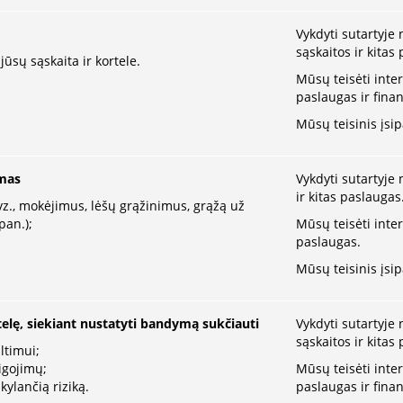
Vykdyti sutartyje
sąskaitos ir kitas
jūsų sąskaita ir kortele.
Mūsų teisėti inte
paslaugas ir fina
Mūsų teisinis įsi
imas
Vykdyti sutartyje
ir kitas paslaugas
vz., mokėjimus, lėšų grąžinimus, grąžą už
pan.);
Mūsų teisėti inte
paslaugas.
Mūsų teisinis įsi
telę, siekiant nustatyti bandymą sukčiauti
Vykdyti sutartyje
sąskaitos ir kitas
ltimui;
eigojimų;
Mūsų teisėti inte
ylančią riziką.
paslaugas ir fina