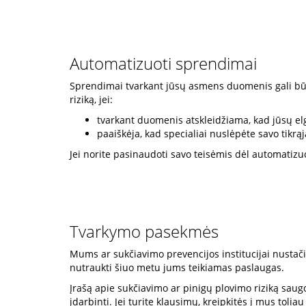
Automatizuoti sprendimai
Sprendimai tvarkant jūsų asmens duomenis gali būti
riziką, jei:
tvarkant duomenis atskleidžiama, kad jūsų e
paaiškėja, kad specialiai nuslėpėte savo tikrą
Jei norite pasinaudoti savo teisėmis dėl automatizu
Tvarkymo pasekmės
Mums ar sukčiavimo prevencijos institucijai nustačiu
nutraukti šiuo metu jums teikiamas paslaugas.
Įrašą apie sukčiavimo ar pinigų plovimo riziką saugos
įdarbinti. Jei turite klausimų, kreipkitės į mus tolia