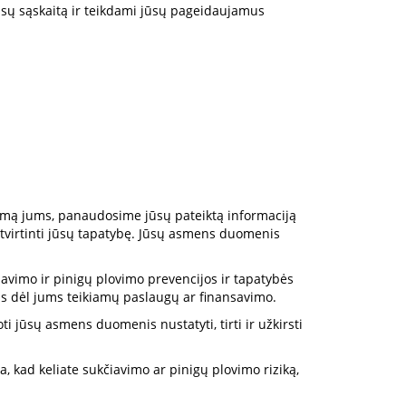
ūsų sąskaitą ir teikdami jūsų pageidaujamus
vimą jums, panaudosime jūsų pateiktą informaciją
atvirtinti jūsų tapatybę. Jūsų asmens duomenis
avimo ir pinigų plovimo prevencijos ir tapatybės
as dėl jums teikiamų paslaugų ar finansavimo.
ti jūsų asmens duomenis nustatyti, tirti ir užkirsti
a, kad keliate sukčiavimo ar pinigų plovimo riziką,