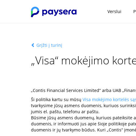
Verslui
P
Grįžti į turinį
„Visa“ mokėjimo korte
„Contis Financial Services Limited“ arba UAB „Finan
Ši politika kartu su mūsų
Visa mokėjimo kortelės są
tvarkysime jūsų asmens duomenis, kuriuos surinksi
jumis el. paštu, telefonu ar paštu.
Būsime jūsų asmens duomenų, kuriuos pateiksite arb
duomenis, ir informuoti jus apie šioje politikoje pa
duomenis ir jų tvarkymo būdus. Kuri „Contis“ įmon