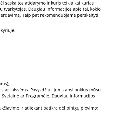
 sąskaitos atidarymo ir kuris teikia kai kurias
tvarkytojas. Daugiau informacijos apie tai, kokio
 perdavimą. Taip pat rekomenduojame perskaityti
skyriuje.
ums);
ėms ar laisvėms. Pavyzdžiui, jums apsilankius mūsų
ų Svetaine ar Programėle. Daugiau informacijos
kčiavime ir atliekant patikrą dėl pinigų plovimo;