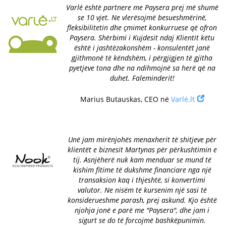
Varlė është partnere me Paysera prej më shumë
se 10 vjet. Ne vlerësojmë besueshmërinë,
fleksibilitetin dhe çmimet konkurruese që ofron
Paysera. Shërbimi i Kujdesit ndaj Klientit këtu
është i jashtëzakonshëm - konsulentët janë
gjithmonë të këndshëm, i përgjigjen të gjitha
pyetjeve tona dhe na ndihmojnë sa herë që na
duhet. Faleminderit!
Marius Butauskas, CEO në
Varlė.lt
Unë jam mirënjohës menaxherit të shitjeve për
klientët e biznesit Martynas për përkushtimin e
tij. Asnjëherë nuk kam menduar se mund të
kishim fitime të dukshme financiare nga një
transaksion kaq i thjeshtë, si konvertimi
valutor. Ne nisëm të kursenim një sasi të
konsiderueshme parash, prej askund. Kjo është
njohja jonë e parë me "Paysera", dhe jam i
sigurt se do të forcojmë bashkëpunimin.