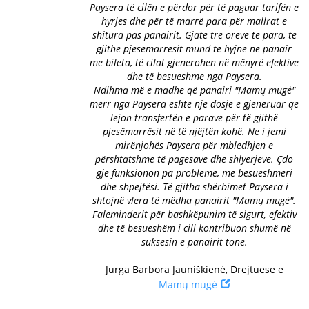
Paysera të cilën e përdor për të paguar tarifën e
hyrjes dhe për të marrë para për mallrat e
shitura pas panairit. Gjatë tre orëve të para, të
gjithë pjesëmarrësit mund të hyjnë në panair
me bileta, të cilat gjenerohen në mënyrë efektive
dhe të besueshme nga Paysera.
Ndihma më e madhe që panairi "Mamų mugė"
merr nga Paysera është një dosje e gjeneruar që
lejon transfertën e parave për të gjithë
pjesëmarrësit në të njëjtën kohë. Ne i jemi
mirënjohës Paysera për mbledhjen e
përshtatshme të pagesave dhe shlyerjeve. Çdo
gjë funksionon pa probleme, me besueshmëri
dhe shpejtësi. Të gjitha shërbimet Paysera i
shtojnë vlera të mëdha panairit "Mamų mugė".
Faleminderit për bashkëpunim të sigurt, efektiv
dhe të besueshëm i cili kontribuon shumë në
suksesin e panairit tonë.
Jurga Barbora Jauniškienė, Drejtuese e
Mamų mugė