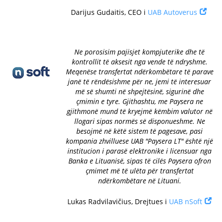
Darijus Gudaitis, CEO i
UAB Autoverus
Ne porosisim pajisjet kompjuterike dhe të
kontrollit të aksesit nga vende të ndryshme.
Meqenëse transfertat ndërkombëtare të parave
janë të rëndësishme për ne, jemi të interesuar
më së shumti në shpejtësinë, sigurinë dhe
çmimin e tyre. Gjithashtu, me Paysera ne
gjithmonë mund të kryejmë këmbim valutor në
llogari sipas normës së disponueshme. Ne
besojmë në këtë sistem të pagesave, pasi
kompania zhvilluese UAB "Paysera LT" është një
institucion i parasë elektronike i licensuar nga
Banka e Lituanisë, sipas të cilës Paysera ofron
çmimet më të ulëta për transfertat
ndërkombëtare në Lituani.
Lukas Radvilavičius, Drejtues i
UAB nSoft