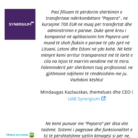
Pasi filluam të përdorim shërbimin e
transfertave ndërkombëtare "Paysera" , ne
kursejmë 700 EUR në muaj për transfertat dhe
adminstrimin e parave. Duke qenë kreu i
kompanisë në aplikacionin tim Paysera unë
mund të shoh fluksin e parave të çdo zyrë në
Lituani, Letoni dhe Estoni në çdo kohë. Në këtë
mënyrë kemi arritur transparencë më të lartë e
cila na lejon të marrim vendime më të mira.
Faleminderit për shërbimin tuaj profesional, ne
gjithmonë ndjihemi të rëndësishëm me ju.
Vazhdoni kështu!
Mindaugas Kazlauskas, themelues dhe CEO i
UAB Synergium
Ne kemi punuar me "Paysera" për disa vite
tashmë. Sistemi i pagesave dhe funksionalitet e
tij të përshtatshme sjellin kënaqësi si për ne,