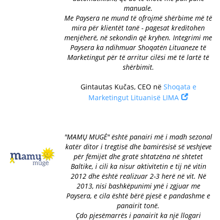
manuale.
Me Paysera ne mund të ofrojmë shërbime më të
mira për klientët tanë - pagesat kreditohen
menjëherë, në sekondin që kryhen. Integrimi me
Paysera ka ndihmuar Shoqatën Lituaneze të
Marketingut për të arritur cilësi më të lartë të
shërbimit.
Gintautas Kučas, CEO në
Shoqata e
Marketingut Lituanisë LIMA
"MAMŲ MUGĖ" është panairi më i madh sezonal
katër ditor i tregtisë dhe bamirësisë së veshjeve
për fëmijët dhe gratë shtatzëna në shtetet
Baltike, i cili ka nisur aktivitetin e tij në vitin
2012 dhe është realizuar 2-3 herë në vit. Në
2013, nisi bashkëpunimi ynë i zgjuar me
Paysera, e cila është bërë pjesë e pandashme e
panairit tonë.
Çdo pjesëmarrës i panairit ka një llogari