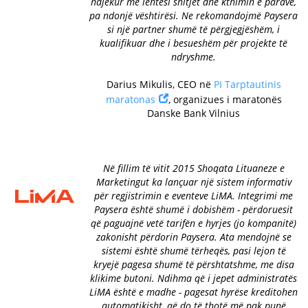
ndjekur me lehtësi shitjet dhe kthimin e parave,
pa ndonjë vështirësi. Ne rekomandojmë Paysera
si një partner shumë të përgjegjëshëm, i
kualifikuar dhe i besueshëm për projekte të
ndryshme.
Darius Mikulis, CEO në
PI Tarptautinis
maratonas
, organizues i maratonës
Danske Bank Vilnius
Në fillim të vitit 2015 Shoqata Lituaneze e
Marketingut ka lançuar një sistem informativ
për regjistrimin e eventeve LiMA. Integrimi me
Paysera është shumë i dobishëm - përdoruesit
që paguajnë vetë tarifën e hyrjes (jo kompanitë)
zakonisht përdorin Paysera. Ata mendojnë se
sistemi është shumë tërheqës, pasi lejon të
kryejë pagesa shumë të përshtatshme, me disa
klikime butoni. Ndihma që i jepet administratës
LiMA është e madhe - pagesat hyrëse kreditohen
automatikisht, që do të thotë më pak punë