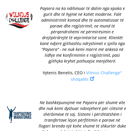
Paysera na ka ndihmuar të dalim nga epoka e
gurit dhe të hyjmë në kohët moderne. Falë
administrimit komod dhe të automatizuar të
parave dhe regjistrimit, ne mund të
përqendrohemi në përmirësimin e
drejtpërdrejtë të veprimtarisë sonë. Klientët
kanë ndjerë gjithashtu ndryshimet e sjella nga
"Paysera" - ne nuk kemi marrë më ankesa në
lidhje me konfirmimin e regjistrimit, pasi
gjithçka kryhet pothuajse menjëherë.
Vytenis Benetis, CEO i
Vilnius Challenge"
shoqatës
Ne bashkëpunojmë me Paysera për shumë vite
dhe nuk kemi dyshuar ndonjëherë për cilësinë e
shërbimeve të saj. Sistemi i përshtatshëm i
transfertave lejon përfititmin e parave në
llogari brenda një kohe shumë të shkurtër duke