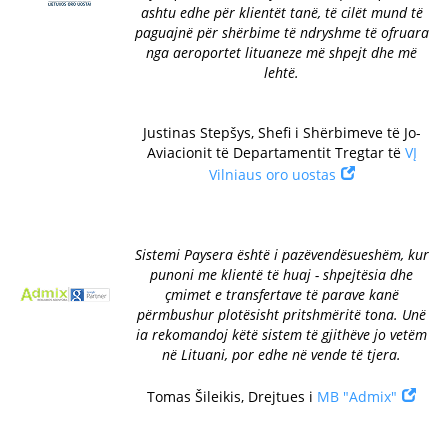
ashtu edhe për klientët tanë, të cilët mund të
paguajnë për shërbime të ndryshme të ofruara
nga aeroportet lituaneze më shpejt dhe më
lehtë.
Justinas Stepšys, Shefi i Shërbimeve të Jo-
Aviacionit të Departamentit Tregtar të
VĮ
Vilniaus oro uostas
Sistemi Paysera është i pazëvendësueshëm, kur
punoni me klientë të huaj - shpejtësia dhe
çmimet e transfertave të parave kanë
përmbushur plotësisht pritshmëritë tona. Unë
ia rekomandoj këtë sistem të gjithëve jo vetëm
në Lituani, por edhe në vende të tjera.
Tomas Šileikis, Drejtues i
MB "Admix"