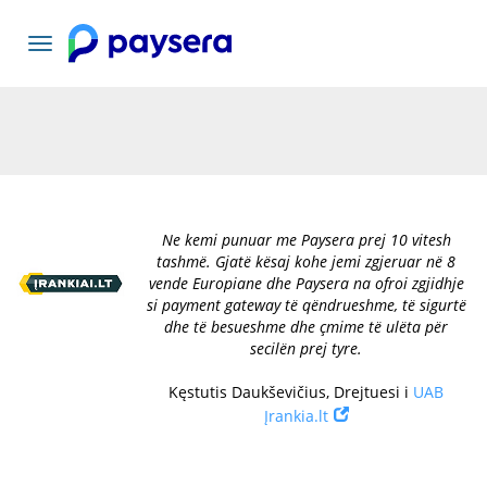
Lundrimi
toggle
Ne kemi punuar me Paysera prej 10 vitesh
tashmë. Gjatë kësaj kohe jemi zgjeruar në 8
vende Europiane dhe Paysera na ofroi zgjidhje
si payment gateway të qëndrueshme, të sigurtë
dhe të besueshme dhe çmime të ulëta për
secilën prej tyre.
Kęstutis Daukševičius, Drejtuesi i
UAB
Įrankia.lt