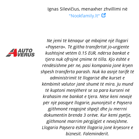
Ignas Silevičius, menaxher zhvillimi në
"Nookfamily.lt"
Ne jemi të kënaqur që mbajmë një llogari
«Paysera». Të gjitha transfertat jo-urgjente
kushtojnë vetëm 0.15 EUR, ndërsa bankat e
tjera nuk ofrojnë çmime të tilla. Kjo është e
rëndësishme për ne, pasi kompania jonë kryen
shpesh transferta parash. Nuk ka asnjë tarifë të
administrimit të llogarisë dhe kurset e
këmbimit valutor janë shumë të mira. Ju mund
të kuptoni menjëherë se sa para kurseni në
krahasim me bankat e tjera. Nëse keni nevojë
për një pasqyrë llogarie, punonjësit e Paysera
gjithmonë reagojnë shpejt dhe ju merrni
dokumentin brenda 3 orëve. Kur kemi pyetje,
gjithmonë marrim përgjigjet e nevojshme.
Llogaria Paysera është llogaria jonë kryesore e
biznesit. Faleminderit.