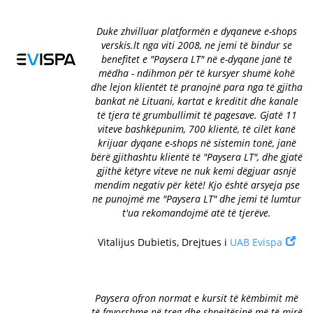
Duke zhvilluar platformën e dyqaneve e-shops
verskis.lt nga viti 2008, ne jemi të bindur se
benefitet e "Paysera LT" në e-dyqane janë të
mëdha - ndihmon për të kursyer shumë kohë
dhe lejon klientët të pranojnë para nga të gjitha
bankat në Lituani, kartat e kreditit dhe kanale
të tjera të grumbullimit të pagesave. Gjatë 11
viteve bashkëpunim, 700 klientë, të cilët kanë
krijuar dyqane e-shops në sistemin tonë, janë
bërë gjithashtu klientë të "Paysera LT", dhe gjatë
gjithë këtyre viteve ne nuk kemi dëgjuar asnjë
mendim negativ për këtë! Kjo është arsyeja pse
ne punojmë me "Paysera LT" dhe jemi të lumtur
t'ua rekomandojmë atë të tjerëve.
Vitalijus Dubietis, Drejtues i
UAB Evispa
Paysera ofron normat e kursit të këmbimit më
të favorshme në treg dhe shpejtësinë më të mirë