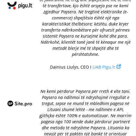
të transfertave, kjo është arsyeja pse ne kemi
zgjedhur Paysera. Në tregtinë elektronike (e-
commerce) shpejtësia është një nga
karakteristikat thelbësore; kështu, duke kryer
transferta ndërkombëtare për ofruesit përmes
sistemit Paysera ne kursejmë kohë dhe para.
Ndërkohë, klientët tanë janë të kënaqur me një
metodë blerje më të shpejtë dhe të
përshtatshme.
Dainius Liulys, CEO i
UAB Pigu.lt
Ne kemi përdorur Paysera për rreth 4 vite tani.
Paysera na ndihmoi të ndryshojmë rregullat e
tregut, sepse ne mund të mbledhim pagesa në
Lituani shumë lehtë - me ndihmën e API,
gjithçka është 100% e automatizuar. Ne marrim
pagesa nga 100 vende duke përdorur partnerë
dhe metoda të ndryshme Paysera. Lituania ka
nevojë për të paktën një bankë të orientuar