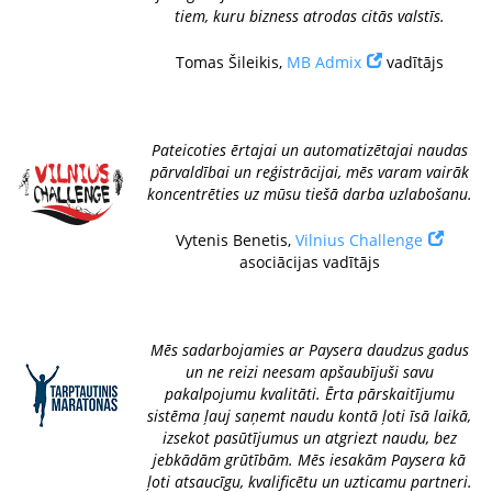
tiem, kuru bizness atrodas citās valstīs.
Tomas Šileikis,
MB Admix
vadītājs
Pateicoties ērtajai un automatizētajai naudas
pārvaldībai un reģistrācijai, mēs varam vairāk
koncentrēties uz mūsu tiešā darba uzlabošanu.
Vytenis Benetis,
Vilnius Challenge
asociācijas vadītājs
Mēs sadarbojamies ar Paysera daudzus gadus
un ne reizi neesam apšaubījuši savu
pakalpojumu kvalitāti. Ērta pārskaitījumu
sistēma ļauj saņemt naudu kontā ļoti īsā laikā,
izsekot pasūtījumus un atgriezt naudu, bez
jebkādām grūtībām. Mēs iesakām Paysera kā
ļoti atsaucīgu, kvalificētu un uzticamu partneri.