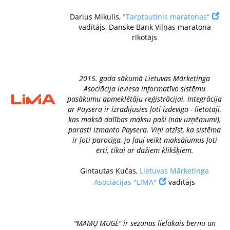
Darius Mikulis,
"Tarptautinis maratonas“
vadītājs, Danske Bank Viļņas maratona
rīkotājs
2015. gada sākumā Lietuvas Mārketinga
Asociācija ieviesa informatīvo sistēmu
pasākumu apmeklētāju reģistrācijai. Integrācija
ar Paysera ir izrādījusies ļoti izdevīga - lietotāji,
kas maksā dalības maksu paši (nav uzņēmumi),
parasti izmanto Paysera. Viņi atzīst, ka sistēma
ir ļoti parocīga, jo ļauj veikt maksājumus ļoti
ērti, tikai ar dažiem klikšķiem.
Gintautas Kučas,
Lietuvas Mārketinga
Asociācijas "LIMA"
vadītājs
"MAMŲ MUGĖ" ir sezonas lielākais bērnu un