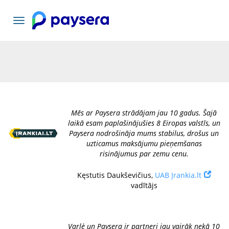
Pārslēgt
navigāciju
Mēs ar Paysera strādājam jau 10 gadus. Šajā
laikā esam paplašinājušies 8 Eiropas valstīs, un
Paysera nodrošināja mums stabilus, drošus un
uzticamus maksājumu pieņemšanas
risinājumus par zemu cenu.
Kęstutis Daukševičius,
UAB Įrankia.lt
vadītājs
Varlė un Paysera ir partneri jau vairāk nekā 10