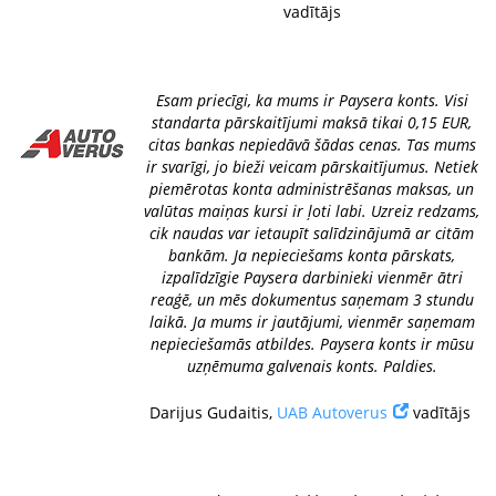
vadītājs
Esam priecīgi, ka mums ir Paysera konts. Visi
standarta pārskaitījumi maksā tikai 0,15 EUR,
citas bankas nepiedāvā šādas cenas. Tas mums
ir svarīgi, jo bieži veicam pārskaitījumus. Netiek
piemērotas konta administrēšanas maksas, un
valūtas maiņas kursi ir ļoti labi. Uzreiz redzams,
cik naudas var ietaupīt salīdzinājumā ar citām
bankām. Ja nepieciešams konta pārskats,
izpalīdzīgie Paysera darbinieki vienmēr ātri
reaģē, un mēs dokumentus saņemam 3 stundu
laikā. Ja mums ir jautājumi, vienmēr saņemam
nepieciešamās atbildes. Paysera konts ir mūsu
uzņēmuma galvenais konts. Paldies.
Darijus Gudaitis,
UAB Autoverus
vadītājs