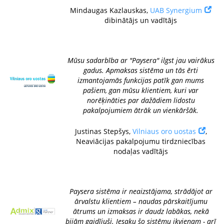
Mindaugas Kazlauskas,
UAB Synergium
dibinātājs un vadītājs
Mūsu sadarbība ar "Paysera" ilgst jau vairākus
gadus. Apmaksas sistēma un tās ērti
izmantojamās funkcijas patīk gan mums
pašiem, gan mūsu klientiem, kuri var
norēķināties par dažādiem lidostu
pakalpojumiem ātrāk un vienkāršāk.
Justinas Stepšys,
Vilniaus oro uostas
,
Neaviācijas pakalpojumu tirdzniecības
nodaļas vadītājs
Paysera sistēma ir neaizstājama, strādājot ar
ārvalstu klientiem – naudas pārskaitījumu
ātrums un izmaksas ir daudz labākas, nekā
bijām gaidījuši. Iesaku šo sistēmu ikvienam - arī