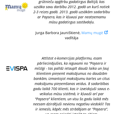
grūtnieču apģērbu gadatirgus Baltijā, kas
uzsāka savu darbību 2012. gadā un kurš notiek
2-3 reizes gadā. 2013. gadā uzsākām sadarbību
ar Paysera, kas ir kļuvusi par neatņemamu
mūsu gadatirgus sastāvdaļu.
Jurga Barbora Jauniškienė,
Mamų mugė
vadītāja
Attīstot e-komercijas platformu, esam
pārliecinājušies, ka ieguvumi no "Paysera ir
milzīgi - tas palīdz ietaupīt daudz laika un ļauj
klientiem pieņemt maksājumus no daudzām
bankām, izmantojot maksājumu kartes un citus
maksājumu pieņemšanas veidus. 8 sadarbības
gadu laikā 700 klienti, kas ir izveidojuši savus e-
veikalus mūsu sistēmā, ir kļuvuši arī par
"Paysera" klientiem, un visu šo gadu laikā mēs
neesam dzirdējuši nevienu negatīvu viedokli! Tas
ir iemesls, kāpēc mēs strādājam ar "Paysera",