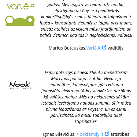
gadus. Mēs augstu vērtējam uzticamību,
elastīgumu un Paysera piedāvātās
konkurētspējīgās cenas. Klientu apkalpošana ir
īpaša – konsultanti vienmēr ir laipni pret mums,
sniedz atbildes uz visiem mūsu jautājumiem un
palīdz vienmēr, kad tas ir nepieciešams. Paldies!
Marius Butauskas,
Varlė.lt
vadītājs
Esmu pateicīgs biznesa klientu menedžerim
Martynas par viņa centību. Nevarēju
iedomāties, ka iespējams gūt redzamu
finansiālu efektu no tādas vienkāršas darbības
kā valūtas maiņa. Mēs no nekurienes sākām
ietaupīt ievērojamu naudas summu. Šī ir mūsu
pirmā iepazīšanās ar Paysera, un es esmu
pārliecināts, ka mūsu sadarbība tikai
stiprināsies.
Ignas Silevičius,
Nookfamily.lt
attīstības