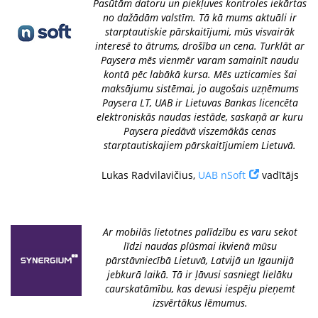
Pasūtām datoru un piekļuves kontroles iekārtas
no dažādām valstīm. Tā kā mums aktuāli ir
starptautiskie pārskaitījumi, mūs visvairāk
interesē to ātrums, drošība un cena. Turklāt ar
Paysera mēs vienmēr varam samainīt naudu
kontā pēc labākā kursa. Mēs uzticamies šai
maksājumu sistēmai, jo augošais uzņēmums
Paysera LT, UAB ir Lietuvas Bankas licencēta
elektroniskās naudas iestāde, saskaņā ar kuru
Paysera piedāvā viszemākās cenas
starptautiskajiem pārskaitījumiem Lietuvā.
Lukas Radvilavičius,
UAB nSoft
vadītājs
Ar mobilās lietotnes palīdzību es varu sekot
līdzi naudas plūsmai ikvienā mūsu
pārstāvniecībā Lietuvā, Latvijā un Igaunijā
jebkurā laikā. Tā ir ļāvusi sasniegt lielāku
caurskatāmību, kas devusi iespēju pieņemt
izsvērtākus lēmumus.