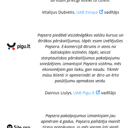
un esam priecīgi ieteikt to citiem.
Vitalijus Dubietis,
UAB Evispa
vadītājs
Paysera piedāvā visizdevīgākos valūtu kursus un
ātrākos pārskaitījumus, tāpēc esam izvēlējušies
Paysera. E-komercijā ātrums ir viens no
būtiskajām iezīmēm, tāpēc, veicot
starptautiskos pārskaitījumus pakalpojumu
sniedzējiem, izmantojot Paysera sistēmu, mēs
ekonomējam gan laiku, gan naudu. Tikmēr
mūsu klienti ir apmierināti ar ātro un ērto
pasūtījumu apmaksas veidu.
Dainius Liulys,
UAB Pigu.lt
vadītājs
Paysera pakalpojumus izmantojam jau
apmēram 4 gadus. Paysera palīdzēja mainīt
tirgus noteikumus, jo mēs varam ļoti viegli