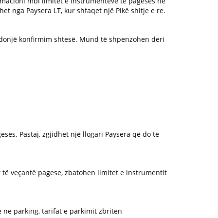
formacioni mbi limitet e instrumenteve të pagesës në
het nga Paysera LT, kur shfaqet një Pikë shitje e re.
 ndonjë konfirmim shtesë. Mund të shpenzohen deri
ës. Pastaj, zgjidhet një llogari Paysera që do të
nt të veçantë pagese, zbatohen limitet e instrumentit
në parking, tarifat e parkimit zbriten