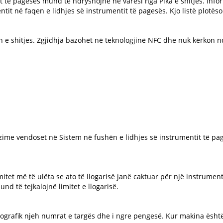
ntit të pagesës mund të ndryshojnë në varësi nga Pika e shitjes. In
entit në faqen e lidhjes së instrumentit të pagesës. Kjo listë plotëso
ën e shitjes. Zgjidhja bazohet në teknologjinë NFC dhe nuk kërkon
me vendoset në Sistem në fushën e lidhjes së instrumentit të pages
imitet më të ulëta se ato të llogarisë janë caktuar për një instrume
nd të tejkalojnë limitet e llogarisë.
ografik njeh numrat e targës dhe i ngre pengesë. Kur makina është 