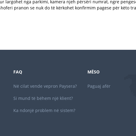
ur largohet nga parkimi, kamera njeh përsëri numrat, ngre pengesë
shoferi pranon se nuk do të kërkohet konfirmim pagese për këto tr
FAQ
MËSO
Në cilat vende vepron Paysera?
Paguaj afër
Si mund të bëhem një klient?
Ka ndonjë problem në sistem?