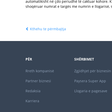
automatikisht në çdo periudhë të caktuar kohore. K
shoqëruar numrat e targës me numrin e llogarisë, 
Kthehu te përmbajtja
PËR
SHËRBIMET
Rreth kompanisë
Zgjidhjet për biznesin
Partner biznesi
Paysera Super App
Redaksia
Llogaria e pagesave
Karriera