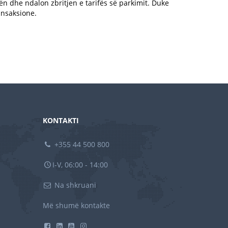
n dhe ndalon zbritjen e tarifës së parkimit. Duke
ansaksione.
KONTAKTI
+355 44 500 800
I-V, 06:00 - 14:00
Na shkruani
Më shumë kontakte