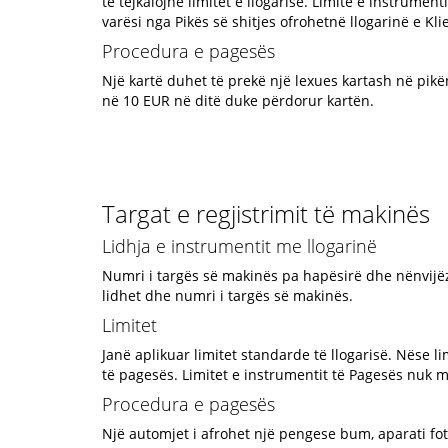
të tejkalojnë limitet e llogarisë. Limite e instrume
varësi nga Pikës së shitjes ofrohetnë llogarinë e Kli
Procedura e pagesës
Një kartë duhet të prekë një lexues kartash në pik
në 10 EUR në ditë duke përdorur kartën.
Targat e regjistrimit të makinës
Lidhja e instrumentit me llogarinë
Numri i targës së makinës pa hapësirë dhe nënvijëzi
lidhet dhe numri i targës së makinës.
Limitet
Janë aplikuar limitet standarde të llogarisë. Nëse l
të pagesës. Limitet e instrumentit të Pagesës nuk mu
Procedura e pagesës
Një automjet i afrohet një pengese bum, aparati fot