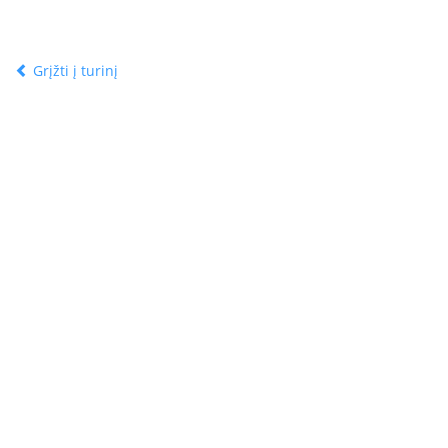
Grįžti į turinį