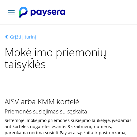
Toggle
navigation
Grįžti į turinį
Mokėjimo priemonių
taisyklės
AISV arba KMM kortelė
Priemonės susiejimas su sąskaita
Sistemoje, mokėjimo priemonės susiejimo laukelyje, įvedamas
ant kortelės nugarėlės esantis 8 skaitmenų numeris,
parenkama norima susieti Paysera sąskaita ir pasirenkama,