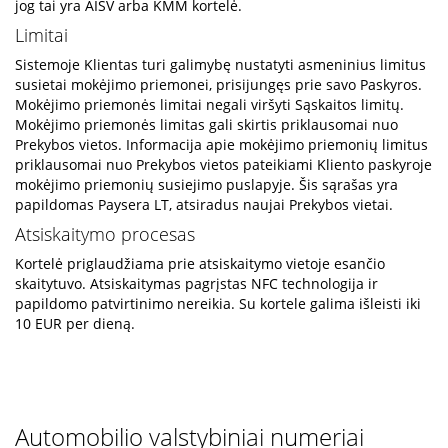
jog tai yra AISV arba KMM kortelė.
Limitai
Sistemoje Klientas turi galimybę nustatyti asmeninius limitus
susietai mokėjimo priemonei, prisijungęs prie savo Paskyros.
Mokėjimo priemonės limitai negali viršyti Sąskaitos limitų.
Mokėjimo priemonės limitas gali skirtis priklausomai nuo
Prekybos vietos. Informacija apie mokėjimo priemonių limitus
priklausomai nuo Prekybos vietos pateikiami Kliento paskyroje
mokėjimo priemonių susiejimo puslapyje. Šis sąrašas yra
papildomas Paysera LT, atsiradus naujai Prekybos vietai.
Atsiskaitymo procesas
Kortelė priglaudžiama prie atsiskaitymo vietoje esančio
skaitytuvo. Atsiskaitymas pagrįstas NFC technologija ir
papildomo patvirtinimo nereikia. Su kortele galima išleisti iki
10 EUR per dieną.
Automobilio valstybiniai numeriai