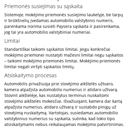
Priemonės susiejimas su sąskaita
Sistemoje, mokėjimo priemonės susiejimo laukelyje, be tarpų
ir brūkšnelių įvedamas automobilio valstybinis numeris,
parenkama norima susieti Paysera sąskaita ir pasirenkama,
jog tai yra automobilio valstybiniai numeriai.
Limitai
Standartiškai taikomi sąskaitos limitai. Jeigu konkrečiai
mokėjimo priemonei nustatyti mažesni limitai negu sąskaitos
– taikomi mokėjimo priemonės limitai. Mokėjimo priemonės
limitai negali viršyti sąskaitos limitų.
Atsiskaitymo procesas
Automobilis privažiuoja prie stovėjimo aikštelės užtvaro,
kamera atpažįsta automobilio numerius ir atidaro užtvarą.
Stovint aikštelėje, kas nustatytus terminus nuskaitomi
stovėjimo aikštelės mokesčiai. Išvažiuojant, kamera dar kartą
atpažįsta numerius, atidaro užtvarą ir sustabdo pinigų už
stovėjimą nuskaitymą. Vartotojas, susiedamas automobilio
valstybinius numerius su sąskaita, sutinka, kad tokio tipo
atsiskaitymams nebus reikalaujamas mokėjimo patvirtinimas.