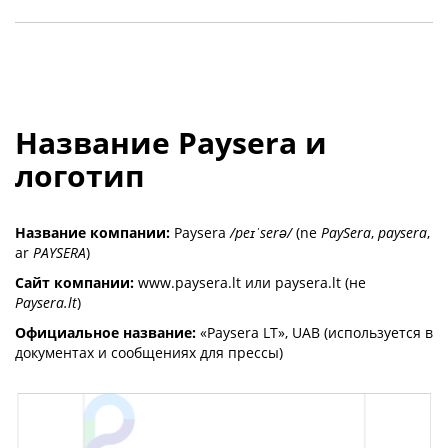
Название Paysera и
логотип
Название компании:
Paysera
/peɪˈserə/
(ne
PaySera
,
paysera
,
ar
PAYSERA
)
Сайт компании:
www.paysera.lt или paysera.lt (не
Paysera.lt
)
Официальное название:
«Paysera LT», UAB (используется в
документах и сообщениях для прессы)