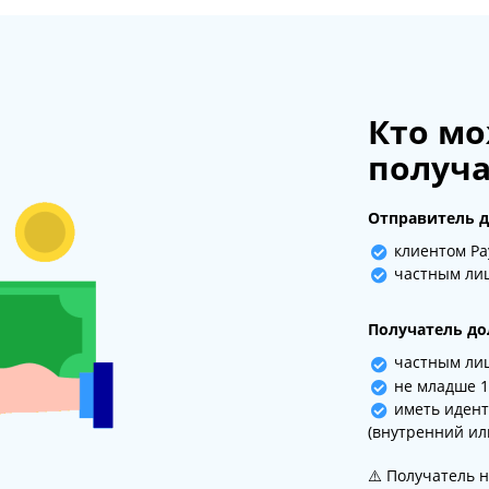
Кто мо
получа
Отправитель д
клиентом Pa
частным ли
Получатель до
частным ли
не младше 1
иметь идент
(внутренний и
⚠️ Получатель 