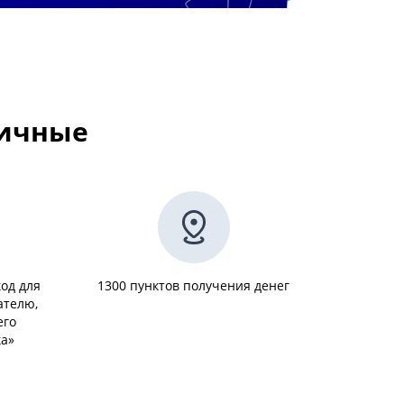
личные
од для
1300 пунктов получения денег
ателю,
его
ка»