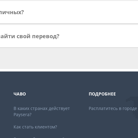
аличных?
айти свой перевод?
ЧАВО
ПОДРОБНЕЕ
В каких странах действует
Расплатитесь в городе
Paysera?
Как стать клиентом?