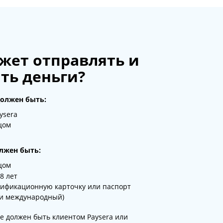
жет отправлять и
ть деньги?
олжен быть:
ysera
цом
лжен быть:
цом
8 лет
ификационную карточку или паспорт
ли международный)
не должен быть клиентом Paysera или