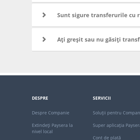
Sunt sigure transferurile cu 
Ați greșit sau nu găsiți trans
DESPRE
SERVICII
Despre Companie
Soluții pentru Compan
Extindeți Paysera la
Super aplicația Payser
nivel local
Cont de plată