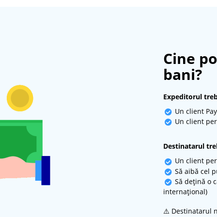
Cine po
bani?
Expeditorul treb
Un client Pa
Un client per
Destinatarul tre
Un client per
Să aibă cel p
Să dețină o c
internațional)
⚠️ Destinatarul 