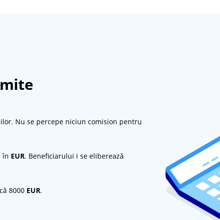
imite
nilor. Nu se percepe niciun comision pentru
a în
EUR
. Beneficiarului i se eliberează
scă 8000
EUR
.