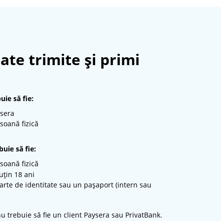
ate trimite și primi
uie să fie:
ysera
soană fizică
buie să fie:
soană fizică
uțin 18 ani
arte de identitate sau un pașaport (intern sau
nu trebuie să fie un client Paysera sau PrivatBank.