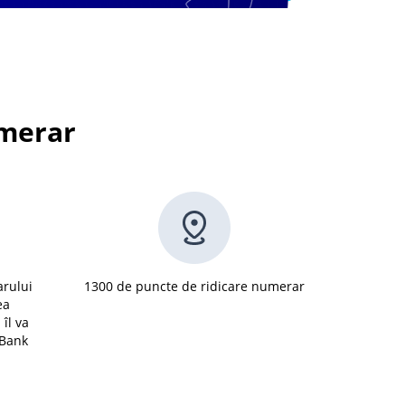
umerar
arului
1300 de puncte de ridicare numerar
ea
îl va
tBank