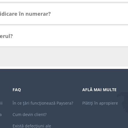
ridicare în numerar?
ferul?
FAQ
AFLĂ MAI MULTE
ii
În ce țări funcționează Paysera?
Plătiți în apropiere
a
Cum devin client?
Există defecțiuni ale