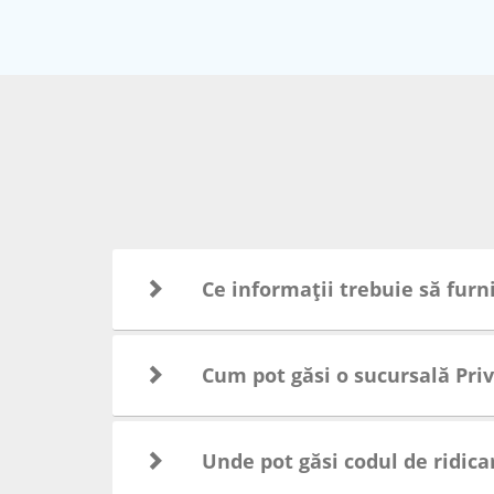
Ce informații trebuie să furn
Cum pot găsi o sucursală Pri
Unde pot găsi codul de ridica