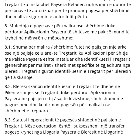
Tregtarit ku instalohet Paysera Retailer; udhëzimin e duhur të
personave të autorizuar për të pranuar pagesa për shërbime
dhe mallra; sigurimin e autoritetit për ta.
8. Mbledhja e pagesave për mallra ose shërbime duke
përdorur Aplikacionin Paysera të shitësve me pakicë mund të
kryhet në mënyrën e mëposhtme:
8.1. Shuma për mallra / shërbime futet në pajisjen (një arkë
ose një pajisje celulare) të Tregtarit, ku Aplikacioni për Shitje
me Pakicë Paysera është instaluar dhe Identifikuesi i Tregtarit
gjenerohet për mallrat / shërbimet specifike të zgjedhura nga
Blerësi. Tregtari siguron identifikuesin e Tregtarit për Blerësin
që t'a skanojë.
8.2. Blerësi skanon identifikuesin e Tregtarit të dhënë në
Pikën e shitjes së Tregtarit duke përdorur Aplikacionin
Paysera në pajisjen e tij / saj të lëvizshme, sheh shumën e
pagueshme dhe konfirmon pagesën për mallrat ose
shërbimet e treguara.
8.3. Statusi i operacionit të pagesës shfaqet në pajisjen e
Tregtarit. Nëse operacioni është i suksesshëm, një transfer
pagese kryhet nga Llogaria Paysera e Blerësit në Llogarinë