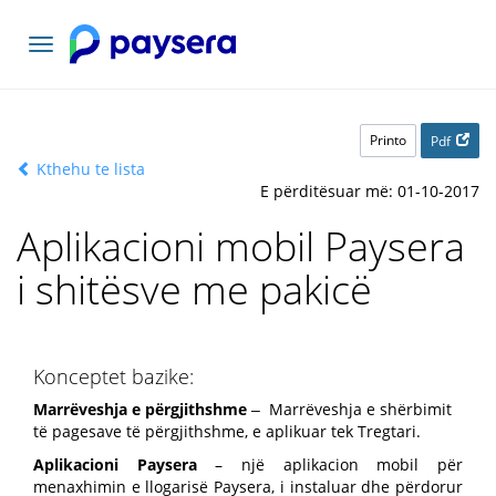
Navigacioni
toggle
Printo
Pdf
Kthehu te lista
E përditësuar më: 01-10-2017
Aplikacioni mobil Paysera
i shitësve me pakicë
Konceptet bazike:
Marrëveshja e përgjithshme
‒ Marrëveshja e shërbimit
të pagesave të përgjithshme, e aplikuar tek Tregtari.
Aplikacioni Paysera
– një aplikacion mobil për
menaxhimin e llogarisë Paysera, i instaluar dhe përdorur