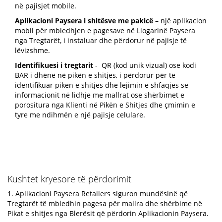
në pajisjet mobile.
Aplikacioni Paysera i shitësve me pakicë
– një aplikacion
mobil për mbledhjen e pagesave në Llogarinë Paysera
nga Tregtarët, i instaluar dhe përdorur në pajisje të
lëvizshme.
Identifikuesi i tregtarit
- QR (kod unik vizual) ose kodi
BAR i dhënë në pikën e shitjes, i përdorur për të
identifikuar pikën e shitjes dhe lejimin e shfaqjes së
informacionit në lidhje me mallrat ose shërbimet e
porositura nga Klienti në Pikën e Shitjes dhe çmimin e
tyre me ndihmën e një pajisje celulare.
Kushtet kryesore të përdorimit
1. Aplikacioni Paysera Retailers siguron mundësinë që
Tregtarët të mbledhin pagesa për mallra dhe shërbime në
Pikat e shitjes nga Blerësit që përdorin Aplikacionin Paysera.