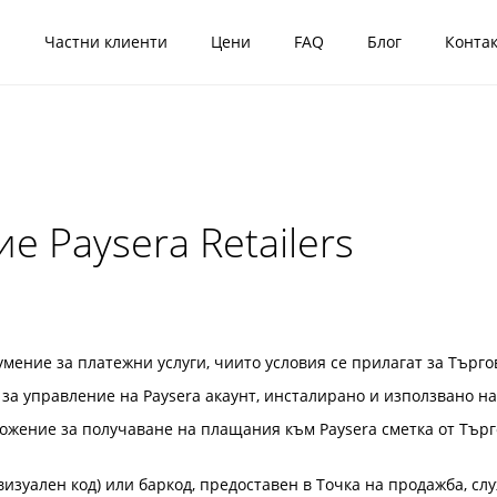
я
Частни клиенти
Цени
FAQ
Блог
Конта
 Paysera Retailers
мение за платежни услуги, чиито условия се прилагат за Търго
за управление на Paysera акаунт, инсталирано и използвано на
ожение за получаване на плащания към Paysera сметка от Търг
визуален код) или баркод, предоставен в Точка на продажба, с