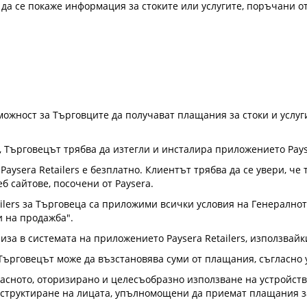
а се покаже информация за стоките или услугите, поръчани от
зможност за Търговците да получават плащания за стоки и услуг
s, Търговецът трябва да изтегли и инсталира приложението Pays
aysera Retailers е безплатно. Клиентът трябва да се увери, че
еб сайтове, посочени от Paysera.
ilers за Търговеца са приложими всички условия на Генералнот
 на продажба".
иза в системата на приложението Paysera Retailers, използвайк
 Търговецът може да възстановява суми от плащания, съгласно 
асното, оторизирано и целесъобразно използване на устройств
нструктиране на лицата, упълномощени да приемат плащания за 