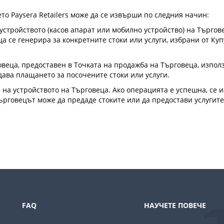
то Paysera Retailers може да се извърши по следния начин:
в устройството (касов апарат или мобилно устройство) на Търго
еца се генерира за конкретните стоки или услуги, избрани от 
овеца, предоставен в Точката на продажба на Търговеца, изпол
дава плащането за посочените стоки или услуги.
а на устройството на Търговеца. Ако операцията е успешна, се
ърговецът може да предаде стоките или да предостави услугите
FAQ
НАУЧЕТЕ ПОВЕЧЕ