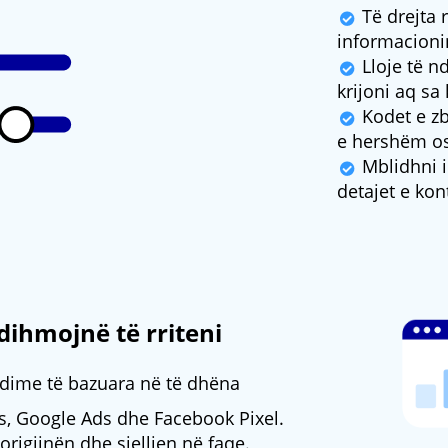
Të drejta 
informacionin
Lloje të n
krijoni aq sa
Kodet e zbr
e hershëm os
Mblidhni in
detajet e kont
dihmojnë të rriteni
ndime të bazuara në të dhëna
cs, Google Ads dhe Facebook Pixel.
, origjinën dhe sjelljen në faqe.