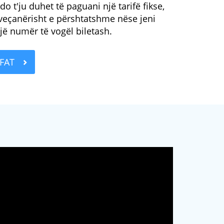
do t'ju duhet të paguani një tarifë fikse,
 veçanërisht e përshtatshme nëse jeni
jë numër të vogël biletash.
IFAT