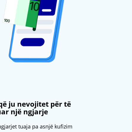
që ju nevojitet për të
r një ngjarje
jarjet tuaja pa asnjë kufizim