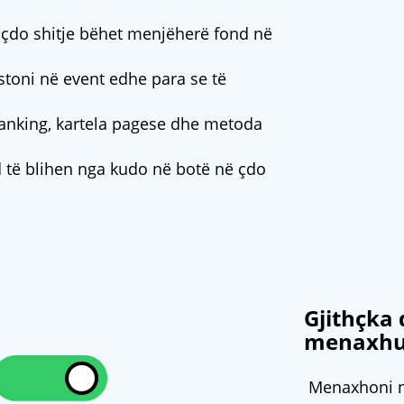
çdo shitje bëhet menjëherë fond në
stoni në event edhe para se të
nking, kartela pagese dhe metoda
 të blihen nga kudo në botë në çdo
Gjithçka 
menaxhua
Menaxhoni ng