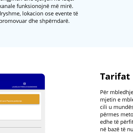
 kanale funksionojnë më mirë.
ryshme, lokacion ose evente të
u promovuar dhe shpërndarë.
Tarifat
Për mbledhje
mjetin e mbl
cili u mundë
përmes metod
edhe të përfi
në bazë të nu