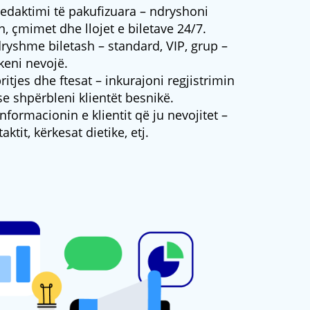
redaktimi të pakufizuara – ndryshoni
, çmimet dhe llojet e biletave 24/7.
dryshme biletash – standard, VIP, grup –
 keni nevojë.
itjes dhe ftesat – inkurajoni regjistrimin
e shpërbleni klientët besnikë.
formacionin e klientit që ju nevojitet –
aktit, kërkesat dietike, etj.