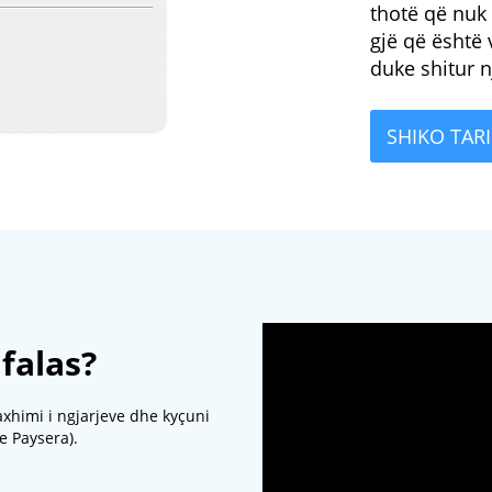
thotë që nuk 
gjë që është
duke shitur n
SHIKO TAR
 falas?
axhimi i ngjarjeve dhe kyçuni
e Paysera).