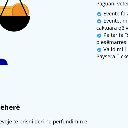
Paguani vetë
Evente fal
Eventet me
caktuara që 
Pa tarifa “
pjesëmarrësit
Validimi i 
Paysera Ticke
jëherë
nevojë të prisni deri në përfundimin e