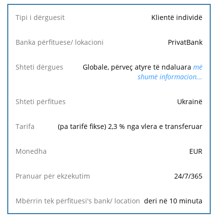
Mbërrin
Klientë individë
tek
përfituesi's
bank/
PrivatBank
location
Globale, përveç atyre të ndaluara
më
shumë informacion...
Ukrainë
(pa tarifë fikse)
2,3
% nga vlera e transferuar
EUR
24/7/365
deri në 10 minuta