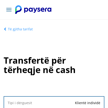
Lundrimi
toggle
Të gjitha tarifat
Transfertë për
tërheqje në cash
Tipi i
Klientë individë
dërguesit