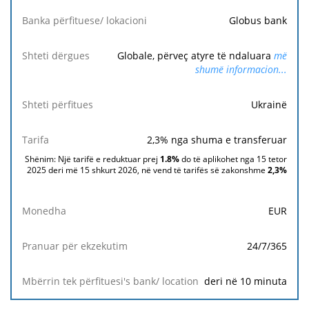
Globus bank
Banka
përfituese/
Globale, përveç atyre të ndaluara
më
lokacioni
shumë informacion...
Shteti
Ukrainë
dërgues
2,3
% nga shuma e transferuar
Shteti
përfitues
Shënim: Një tarifë e reduktuar prej
1.8%
do të aplikohet nga 15 tetor
2025 deri më 15 shkurt 2026, në vend të tarifës së zakonshme
2,3
%
Tarifa
EUR
Monedha
24/7/365
Pranuar
për
deri në 10 minuta
ekzekutim