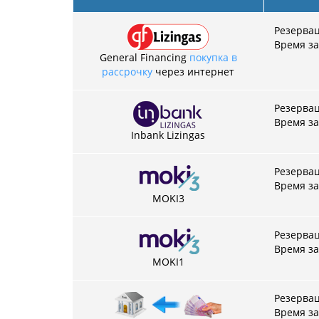
Резервац
Время за
General Financing
покупка в
рассрочку
через интернет
Резервац
Время за
Inbank Lizingas
Резервац
Время за
MOKI3
Резервац
Время за
MOKI1
Резервац
Время за