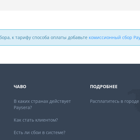
бора, к тарифу способа оплаты добавьте
комиссионный сбор Pay
ЧАВО
ПОДРОБНЕЕ
В каких странах действует
Расплатитесь в городе
Paysera?
Как стать клиентом?
Есть ли сбои в системе?