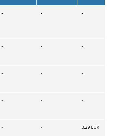
-
-
-
-
-
-
-
-
-
-
-
-
-
-
0,29
EUR