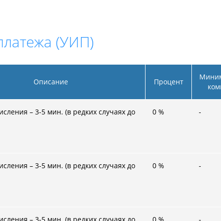
платежа (УИП)
Мини
Описание
Процент
ком
сления – 3-5 мин. (в редких случаях до
0
%
-
сления – 3-5 мин. (в редких случаях до
0
%
-
сления – 3-5 мин. (в редких случаях до
0
%
-