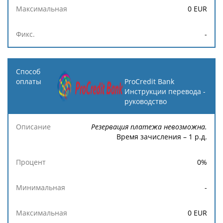
0
EUR
-
ProCredit Bank
Инструкции перевода -
руководство
Резервация платежа невозможна.
Время зачисления – 1 р.д.
0
%
-
0
EUR