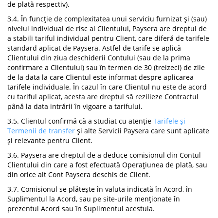
de plată respectiv).
3.4. În funcție de complexitatea unui serviciu furnizat și (sau)
nivelul individual de risc al Clientului, Paysera are dreptul de
a stabili tariful individual pentru Client, care diferă de tarifele
standard aplicat de Paysera. Astfel de tarife se aplică
Clientului din ziua deschiderii Contului (sau de la prima
confirmare a Clientului) sau în termen de 30 (treizeci) de zile
de la data la care Clientul este informat despre aplicarea
tarifele individuale. În cazul în care Clientul nu este de acord
cu tariful aplicat, acesta are dreptul să rezilieze Contractul
până la data intrării în vigoare a tarifului.
3.5. Clientul confirmă că a studiat cu atenție
Tarifele și
Termenii de transfer
și alte Servicii Paysera care sunt aplicate
și relevante pentru Client.
3.6. Paysera are dreptul de a deduce comisionul din Contul
Clientului din care a fost efectuată Operațiunea de plată, sau
din orice alt Cont Paysera deschis de Client.
3.7. Comisionul se plătește în valuta indicată în Acord, în
Suplimentul la Acord, sau pe site-urile menționate în
prezentul Acord sau în Suplimentul acestuia.