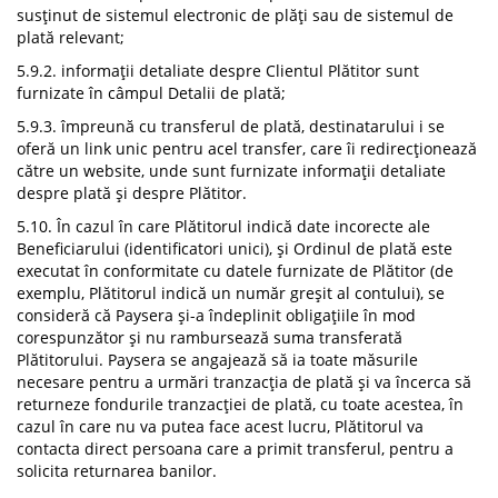
susținut de sistemul electronic de plăți sau de sistemul de
plată relevant;
5.9.2. informații detaliate despre Clientul Plătitor sunt
furnizate în câmpul Detalii de plată;
5.9.3. împreună cu transferul de plată, destinatarului i se
oferă un link unic pentru acel transfer, care îi redirecționează
către un website, unde sunt furnizate informații detaliate
despre plată și despre Plătitor.
5.10. În cazul în care Plătitorul indică date incorecte ale
Beneficiarului (identificatori unici), și Ordinul de plată este
executat în conformitate cu datele furnizate de Plătitor (de
exemplu, Plătitorul indică un număr greșit al contului), se
consideră că Paysera și-a îndeplinit obligațiile în mod
corespunzător și nu rambursează suma transferată
Plătitorului. Paysera se angajează să ia toate măsurile
necesare pentru a urmări tranzacția de plată și va încerca să
returneze fondurile tranzacției de plată, cu toate acestea, în
cazul în care nu va putea face acest lucru, Plătitorul va
contacta direct persoana care a primit transferul, pentru a
solicita returnarea banilor.