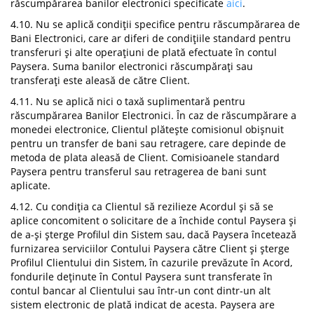
răscumpărarea banilor electronici specificate
aici
.
4.10. Nu se aplică condiții specifice pentru răscumpărarea de
Bani Electronici, care ar diferi de condițiile standard pentru
transferuri și alte operațiuni de plată efectuate în contul
Paysera. Suma banilor electronici răscumpărați sau
transferați este aleasă de către Client.
4.11. Nu se aplică nici o taxă suplimentară pentru
răscumpărarea Banilor Electronici. În caz de răscumpărare a
monedei electronice, Clientul plătește comisionul obișnuit
pentru un transfer de bani sau retragere, care depinde de
metoda de plata aleasă de Client. Comisioanele standard
Paysera pentru transferul sau retragerea de bani sunt
aplicate.
4.12. Cu condiția ca Clientul să rezilieze Acordul și să se
aplice concomitent o solicitare de a închide contul Paysera și
de a-și șterge Profilul din Sistem sau, dacă Paysera încetează
furnizarea serviciilor Contului Paysera către Client și șterge
Profilul Clientului din Sistem, în cazurile prevăzute în Acord,
fondurile deținute în Contul Paysera sunt transferate în
contul bancar al Clientului sau într-un cont dintr-un alt
sistem electronic de plată indicat de acesta. Paysera are