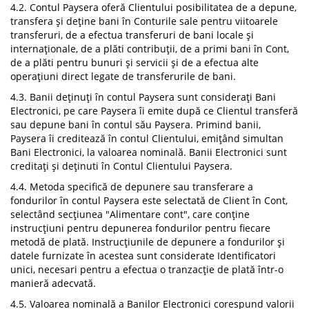
4.2. Contul Paysera oferă Clientului posibilitatea de a depune,
transfera și deține bani în Conturile sale pentru viitoarele
transferuri, de a efectua transferuri de bani locale și
internaționale, de a plăti contribuții, de a primi bani în Cont,
de a plăti pentru bunuri și servicii și de a efectua alte
operațiuni direct legate de transferurile de bani.
4.3. Banii deținuți în contul Paysera sunt considerați Bani
Electronici, pe care Paysera îi emite după ce Clientul transferă
sau depune bani în contul său Paysera. Primind banii,
Paysera îi creditează în contul Clientului, emițând simultan
Bani Electronici, la valoarea nominală. Banii Electronici sunt
creditați și deținuti în Contul Clientului Paysera.
4.4. Metoda specifică de depunere sau transferare a
fondurilor în contul Paysera este selectată de Client în Cont,
selectând secțiunea "Alimentare cont", care conține
instrucțiuni pentru depunerea fondurilor pentru fiecare
metodă de plată. Instrucțiunile de depunere a fondurilor și
datele furnizate în acestea sunt considerate Identificatori
unici, necesari pentru a efectua o tranzacție de plată într-o
manieră adecvată.
4.5. Valoarea nominală a Banilor Electronici corespund valorii