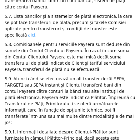
transferarea banilor dintr-un cont bancar, sistem de plăți
către contul Paysera.
5.7. Lista băncilor și a sistemelor de plată electronică, la care
se pot face transferuri de plată, precum și taxele Comisiei
aplicate pentru transferuri și condiții de transfer este
specificată
aici
.
5.8. Comisioanele pentru serviciile Paysera sunt deduse din
sumele din Contul Clientului Paysera. În cazul în care suma
din Contul Clientului Paysera este mai mică decât suma
transferului de plată indicat de Client și tariful serviciului
Paysera, transferul de plată nu se efectuează.
5.9. Atunci când se efectuează un alt transfer decât SEPA,
TARGET2 sau SEPA Instant și Clientul transferă bani din
contul Paysera către conturi la bănci sau alte instituții de
plată electronică, Paysera este indicat ca Plătitor. Împreună cu
Transferul de Plăți, Primitorului i se oferă următoarele
informații, care, în funcție de opțiunile tehnice, pot fi
transferate într-una sau mai multe dintre modalitățile de mai
jos:
5.9.1. informații detaliate despre Clientul-Plătitor sunt
furnizate în câmpul Plătitor-Principal, dacă acesta este