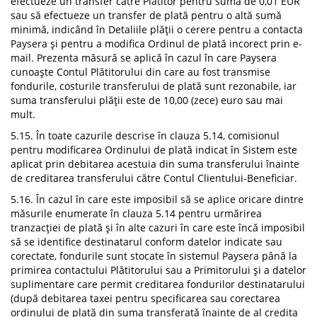
efectueze un transfer către Plătitor pentru suma de 0,01 EUR
sau să efectueze un transfer de plată pentru o altă sumă
minimă, indicând în Detaliile plății o cerere pentru a contacta
Paysera și pentru a modifica Ordinul de plată incorect prin e-
mail. Prezenta măsură se aplică în cazul în care Paysera
cunoaște Contul Plătitorului din care au fost transmise
fondurile, costurile transferului de plată sunt rezonabile, iar
suma transferului plății este de 10,00 (zece) euro sau mai
mult.
5.15. În toate cazurile descrise în clauza 5.14, comisionul
pentru modificarea Ordinului de plată indicat în Sistem este
aplicat prin debitarea acestuia din suma transferului înainte
de creditarea transferului către Contul Clientului-Beneficiar.
5.16. În cazul în care este imposibil să se aplice oricare dintre
măsurile enumerate în clauza 5.14 pentru urmărirea
tranzacției de plată și în alte cazuri în care este încă imposibil
să se identifice destinatarul conform datelor indicate sau
corectate, fondurile sunt stocate în sistemul Paysera până la
primirea contactului Plătitorului sau a Primitorului și a datelor
suplimentare care permit creditarea fondurilor destinatarului
(după debitarea taxei pentru specificarea sau corectarea
ordinului de plată din suma transferată înainte de al credita