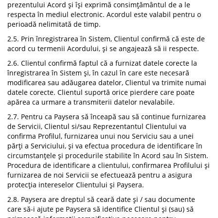
prezentului Acord și își exprimă consimțământul de a le
respecta în mediul electronic. Acordul este valabil pentru o
perioadă nelimitată de timp.
2.5. Prin înregistrarea în Sistem, Clientul confirmă că este de
acord cu termenii Acordului, și se angajează să ii respecte.
2.6. Clientul confirmă faptul că a furnizat datele corecte la
înregistrarea în Sistem și, în cazul în care este necesară
modificarea sau adăugarea datelor, Clientul va trimite numai
datele corecte. Clientul suportă orice pierdere care poate
apărea ca urmare a transmiterii datelor nevalabile.
2.7. Pentru ca Paysera să înceapă sau să continue furnizarea
de Servicii, Clientul si/sau Reprezentantul Clientului va
confirma Profilul, furnizarea unui nou Serviciu sau a unei
părți a Serviciului, și va efectua procedura de identificare în
circumstanțele și procedurile stabilite în Acord sau în Sistem.
Procedura de identificare a clientului, confirmarea Profilului și
furnizarea de noi Servicii se efectuează pentru a asigura
protecția intereselor Clientului și Paysera.
2.8. Paysera are dreptul să ceară date și / sau documente
care să-i ajute pe Paysera să identifice Clientul și (sau) să