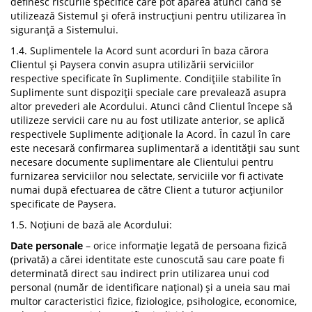
definesc riscurile specifice care pot apărea atunci când se
utilizează Sistemul și oferă instrucțiuni pentru utilizarea în
siguranță a Sistemului.
1.4. Suplimentele la Acord sunt acorduri în baza cărora
Clientul și Paysera convin asupra utilizării serviciilor
respective specificate în Suplimente. Condițiile stabilite în
Suplimente sunt dispoziții speciale care prevalează asupra
altor prevederi ale Acordului. Atunci când Clientul începe să
utilizeze servicii care nu au fost utilizate anterior, se aplică
respectivele Suplimente adiționale la Acord. În cazul în care
este necesară confirmarea suplimentară a identității sau sunt
necesare documente suplimentare ale Clientului pentru
furnizarea serviciilor nou selectate, serviciile vor fi activate
numai după efectuarea de către Client a tuturor acțiunilor
specificate de Paysera.
1.5. Noțiuni de bază ale Acordului:
Date personale
– orice informație legată de persoana fizică
(privată) a cărei identitate este cunoscută sau care poate fi
determinată direct sau indirect prin utilizarea unui cod
personal (număr de identificare național) și a uneia sau mai
multor caracteristici fizice, fiziologice, psihologice, economice,