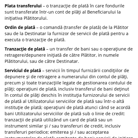
Plata transferului
– o tranzacție de plată în care fondurile
sunt transferate într-un cont de plăți al Beneficiarului la
inițiativa Plătitorului.
Ordin de plată
– o comandă (transfer de plată) de la Plătitor
sau de la Destinatar la furnizor de servicii de plată pentru a
executa o tranzacție de plată.
Tranzacție de plată
– un transfer de bani sau o operațiune de
retragere/depunere inițiată de către Plătitor, in numele
Plătitorului, sau de către Destinatar.
Serviciul de plată
– servicii în timpul furnizării condițiilor de
depunere și de retragere a numerarului din contul de plăți,
precum și toate tranzacțiile legate de gestionarea contului de
plăți; operațiuni de plată, inclusiv transferul de bani deținut
în contul de plăți deschis în instituția furnizorului de servicii
de plată al Utilizatorului serviciilor de plată sau într-o altă
instituție de plată; operațiuni de plată atunci când se acordă
bani Utilizatorului serviciilor de plată sub o linie de credit:
tranzacții de plată utilizând un card de plată sau un
instrument similar și / sau transferuri de credit, inclusiv
transferuri periodice; emiterea și / sau acceptarea