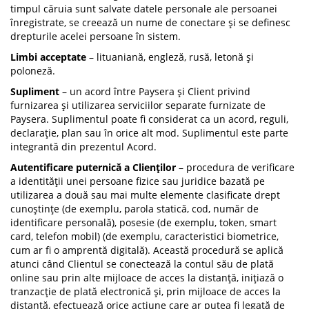
timpul căruia sunt salvate datele personale ale persoanei
înregistrate, se creează un nume de conectare și se definesc
drepturile acelei persoane în sistem.
Limbi acceptate
– lituaniană, engleză, rusă, letonă și
poloneză.
Supliment
– un acord între Paysera și Client privind
furnizarea și utilizarea serviciilor separate furnizate de
Paysera. Suplimentul poate fi considerat ca un acord, reguli,
declarație, plan sau în orice alt mod. Suplimentul este parte
integrantă din prezentul Acord.
Autentificare puternică a Clienților
– procedura de verificare
a identității unei persoane fizice sau juridice bazată pe
utilizarea a două sau mai multe elemente clasificate drept
cunoștințe (de exemplu, parola statică, cod, număr de
identificare personală), posesie (de exemplu, token, smart
card, telefon mobil) (de exemplu, caracteristici biometrice,
cum ar fi o amprentă digitală). Această procedură se aplică
atunci când Clientul se conectează la contul său de plată
online sau prin alte mijloace de acces la distanță, inițiază o
tranzacție de plată electronică și, prin mijloace de acces la
distanță, efectuează orice acțiune care ar putea fi legată de