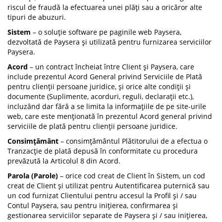
riscul de fraudă la efectuarea unei plăți sau a oricăror alte
tipuri de abuzuri.
Sistem
– o soluție software pe paginile web Paysera,
dezvoltată de Paysera și utilizată pentru furnizarea serviciilor
Paysera.
Acord
– un contract încheiat între Client și Paysera, care
include prezentul Acord General privind Serviciile de Plată
pentru clienții persoane juridice, și orice alte condiții și
documente (Suplimente, acorduri, reguli, declarații etc.),
incluzând dar fără a se limita la informațiile de pe site-urile
web, care este menționată în prezentul Acord general privind
serviciile de plată pentru clienții persoane juridice.
Consimţământ
– consimțământul Plătitorului de a efectua o
Tranzacție de plată depusă în conformitate cu procedura
prevăzută la Articolul 8 din Acord.
Parola (Parole)
– orice cod creat de Client în Sistem, un cod
creat de Client și utilizat pentru Autentificarea puternică sau
un cod furnizat Clientului pentru accesul la Profil și / sau
Contul Paysera, sau pentru inițierea, confirmarea și
gestionarea serviciilor separate de Paysera și / sau inițierea,