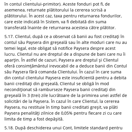
în contul clientului-primitor). Aceste fonduri pot fi, de
asemenea, returnate plătitorului la cererea scrisă a
plătitorului. În acest caz, taxa pentru returnarea fondurilor,
care este indicată în Sistem, va fi debitată din suma
transferată înainte de returnarea acesteia către plătitor.
5.17. Clientul, după ce a observat că banii au fost creditați în
contul său Paysera din greșeală sau în alte moduri care nu au
temei legal, este obligat să notifice Paysera despre acest
lucru. Clientul nu are dreptul de a dispune de bani care nu îi
aparțin. În astfel de cazuri, Paysera are dreptul și Clientul
oferă consimțământul irevocabil de a deduce banii din Contul
său Paysera fără comanda Clientului. În cazul în care suma
din contul clientului Paysera este insuficientă pentru a debita
banii creditați din greșeală, Clientul se obligă în mod
necondiționat să ramburseze Paysera banii creditați din
greșeală în 3 (trei) zile lucrătoare de la primirea unei astfel de
solicitări de la Paysera. În cazul în care Clientul, la cererea
Paysera, nu restituie în timp banii creditati greșit, va plăti
Paysera penalități zilnice de 0,05% pentru fiecare zi cu care
limita de timp a fost depășită.
5.18. După deschiderea unui Cont, limitele standard pentru