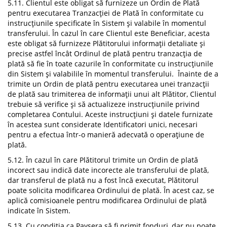
5.11. Clientul este obligat să furnizeze un Ordin de Plată
pentru executarea Tranzacției de Plată în conformitate cu
instrucțiunile specificate în Sistem și valabile în momentul
transferului. În cazul în care Clientul este Beneficiar, acesta
este obligat să furnizeze Plătitorului informații detaliate și
precise astfel încât Ordinul de plată pentru tranzacția de
plată să fie în toate cazurile în conformitate cu instrucțiunile
din Sistem și valabilile în momentul transferului. Înainte de a
trimite un Ordin de plată pentru executarea unei tranzacții
de plată sau trimiterea de informații unui alt Plătitor, Clientul
trebuie să verifice și să actualizeze instrucțiunile privind
completarea Contului. Aceste instrucțiuni și datele furnizate
în acestea sunt considerate Identificatori unici, necesari
pentru a efectua într-o manieră adecvată o operațiune de
plată.
5.12. În cazul în care Plătitorul trimite un Ordin de plată
incorect sau indică date incorecte ale transferului de plată,
dar transferul de plată nu a fost încă executat, Plătitorul
poate solicita modificarea Ordinului de plată. În acest caz, se
aplică comisioanele pentru modificarea Ordinului de plată
indicate în Sistem.
5.13. Cu condiția ca Paysera să fi primit fonduri, dar nu poate