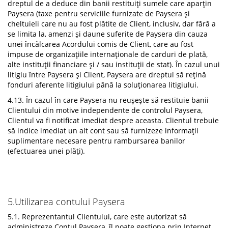
dreptul de a deduce din banii restituiți sumele care aparțin
Paysera (taxe pentru serviciile furnizate de Paysera și
cheltuieli care nu au fost plătite de Client, inclusiv, dar fără a
se limita la, amenzi și daune suferite de Paysera din cauza
unei încălcarea Acordului comis de Client, care au fost
impuse de organizațiile internaționale de carduri de plată,
alte instituții financiare și / sau instituții de stat). În cazul unui
litigiu între Paysera și Client, Paysera are dreptul să rețină
fonduri aferente litigiului până la soluționarea litigiului.
4.13. În cazul în care Paysera nu reușește să restituie banii
Clientului din motive independente de controlul Paysera,
Clientul va fi notificat imediat despre aceasta. Clientul trebuie
să indice imediat un alt cont sau să furnizeze informații
suplimentare necesare pentru rambursarea banilor
(efectuarea unei plăți).
5.Utilizarea contului Paysera
5.1. Reprezentantul Clientului, care este autorizat să
administreze Contul Paysera, îl poate gestiona prin Internet