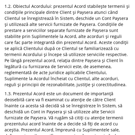
1.2. Obiectul Acordului: prezentul Acord stabilește termenii și
condițiile principale dintre Client și Paysera atunci când
Clientul se înregistrează în Sistem, deschide un Cont Paysera
și utilizează alte servicii furnizate de Paysera. Condițiile de
prestare a serviciilor separate furnizate de Paysera sunt
stabilite prin Suplimentele la Acord, alte acorduri și reguli
care fac parte integrantă din prezentul Acord. Aceste condiții
se aplică Clientului după ce Clientul se familiarizează cu
termenii Acordului și începe să utilizeze serviciile respective.
Pe lângă prezentul acord, relația dintre Paysera și Client în
legătură cu furnizarea de Servicii este, de asemenea,
reglementată de acte juridice aplicabile Clientului,
Suplimente la Acordul încheiat cu Clientul, alte acorduri,
reguli și principii de rezonabilitate, justiție și corectitudinea.
1.3. Prezentul Acord este un document de importanță
deosebită care va fi examinat cu atenție de către Client
înainte ca acesta să decidă să se înregistreze în Sistem, să
deschidă un Cont in Paysera și să utilizeze alte Servicii
furnizate de Paysera. Vă rugăm să citiți cu atenție termenii
prezentului acord înainte de a decide să fiți de acord cu
aceștia. Prezentul Acord, împreună cu Suplimentele sale,