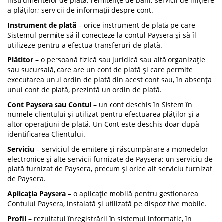
instrumentelor de plată; remitențe de bani; servicii de inițiere
a plăților; servicii de informații despre cont.
Instrument de plată
– orice instrument de plată pe care
Sistemul permite să îl conecteze la contul Paysera și să îl
utilizeze pentru a efectua transferuri de plată.
Plătitor
– o persoană fizică sau juridică sau altă organizație
sau sucursală, care are un cont de plată și care permite
executarea unui ordin de plată din acest cont sau, în absența
unui cont de plată, prezintă un ordin de plată.
Cont Paysera sau Contul
– un cont deschis în Sistem în
numele clientului și utilizat pentru efectuarea plăților și a
altor operațiuni de plată. Un Cont este deschis doar după
identificarea Clientului.
Serviciu
– serviciul de emitere și răscumpărare a monedelor
electronice și alte servicii furnizate de Paysera; un serviciu de
plată furnizat de Paysera, precum și orice alt serviciu furnizat
de Paysera.
Aplicația Paysera
– o aplicație mobilă pentru gestionarea
Contului Paysera, instalată și utilizată pe dispozitive mobile.
Profil
– rezultatul înregistrării în sistemul informatic, în