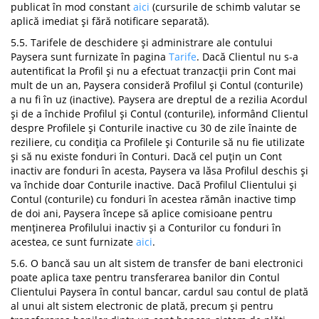
publicat în mod constant
aici
(cursurile de schimb valutar se
aplică imediat și fără notificare separată).
5.5. Tarifele de deschidere și administrare ale contului
Paysera sunt furnizate în pagina
Tarife
. Dacă Clientul nu s-a
autentificat la Profil și nu a efectuat tranzacții prin Cont mai
mult de un an, Paysera consideră Profilul și Contul (conturile)
a nu fi în uz (inactive). Paysera are dreptul de a rezilia Acordul
și de a închide Profilul și Contul (conturile), informând Clientul
despre Profilele și Conturile inactive cu 30 de zile înainte de
reziliere, cu condiția ca Profilele și Conturile să nu fie utilizate
și să nu existe fonduri în Conturi. Dacă cel puțin un Cont
inactiv are fonduri în acesta, Paysera va lăsa Profilul deschis și
va închide doar Conturile inactive. Dacă Profilul Clientului și
Contul (conturile) cu fonduri în acestea rămân inactive timp
de doi ani, Paysera începe să aplice comisioane pentru
menținerea Profilului inactiv și a Conturilor cu fonduri în
acestea, ce sunt furnizate
aici
.
5.6. O bancă sau un alt sistem de transfer de bani electronici
poate aplica taxe pentru transferarea banilor din Contul
Clientului Paysera în contul bancar, cardul sau contul de plată
al unui alt sistem electronic de plată, precum și pentru