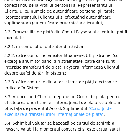
conectându-se la Profilul personal al Reprezentantului
Clientului cu numele de autentificare personal și Parola
Reprezentantului Clientului și efectuând autentificare
suplimentară (autentificare puternică a clientului).
5.2. Tranzactiile de plată din Contul Paysera al clientului pot fi
executate:
5.2.1. în contul altui utilizator din Sistem;
5.2.2. către conturile băncilor lituaniene, UE și străine; (cu
excepția anumitor bănci din străinătate, către care sunt
interzise transferuri de plată: Paysera informează Clientul
despre astfel de țări în Sistem);
5.2.3. către conturile din alte sisteme de plăți electronice
indicate în Sistem.
5.3. Atunci când Clientul depune un Ordin de plată pentru
efectuarea unui transfer internațional de plată, se aplică în
plus față de prezentul Acord, Suplimentul
"Condiții de
executare a transferurilor internaționale de plată"
.
5.4. Schimbul valutar se bazează pe cursul de schimb al
Paysera valabil la momentul conversiei și este actualizat și