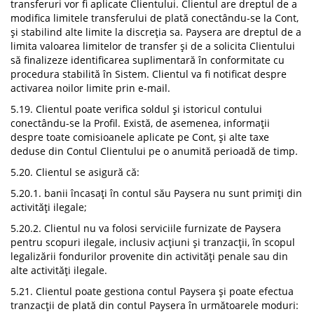
transferuri vor fi aplicate Clientului. Clientul are dreptul de a
modifica limitele transferului de plată conectându-se la Cont,
și stabilind alte limite la discreția sa. Paysera are dreptul de a
limita valoarea limitelor de transfer și de a solicita Clientului
să finalizeze identificarea suplimentară în conformitate cu
procedura stabilită în Sistem. Clientul va fi notificat despre
activarea noilor limite prin e-mail.
5.19. Clientul poate verifica soldul și istoricul contului
conectându-se la Profil. Există, de asemenea, informații
despre toate comisioanele aplicate pe Cont, și alte taxe
deduse din Contul Clientului pe o anumită perioadă de timp.
5.20. Clientul se asigură că:
5.20.1. banii încasați în contul său Paysera nu sunt primiți din
activități ilegale;
5.20.2. Clientul nu va folosi serviciile furnizate de Paysera
pentru scopuri ilegale, inclusiv acțiuni și tranzacții, în scopul
legalizării fondurilor provenite din activități penale sau din
alte activități ilegale.
5.21. Clientul poate gestiona contul Paysera și poate efectua
tranzacții de plată din contul Paysera în următoarele moduri: