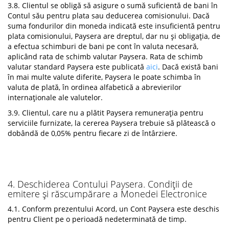
3.8. Clientul se obligă să asigure o sumă suficientă de bani în
Contul său pentru plata sau deducerea comisionului. Dacă
suma fondurilor din moneda indicată este insuficientă pentru
plata comisionului, Paysera are dreptul, dar nu și obligația, de
a efectua schimburi de bani pe cont în valuta necesară,
aplicând rata de schimb valutar Paysera. Rata de schimb
valutar standard Paysera este publicată
aici
. Dacă există bani
în mai multe valute diferite, Paysera le poate schimba în
valuta de plată, în ordinea alfabetică a abrevierilor
internaționale ale valutelor.
3.9. Clientul, care nu a plătit Paysera remunerația pentru
serviciile furnizate, la cererea Paysera trebuie să plătească o
dobândă de 0,05% pentru fiecare zi de întârziere.
4. Deschiderea Contului Paysera. Condiții de
emitere și răscumpărare a Monedei Electronice
4.1. Conform prezentului Acord, un Cont Paysera este deschis
pentru Client pe o perioadă nedeterminată de timp.