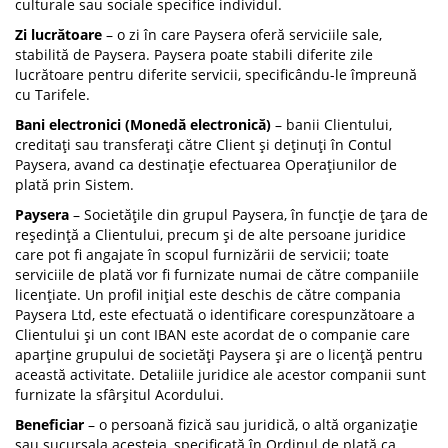
culturale sau sociale specifice individul.
Zi lucrătoare
– o zi în care Paysera oferă serviciile sale,
stabilită de Paysera. Paysera poate stabili diferite zile
lucrătoare pentru diferite servicii, specificându-le împreună
cu Tarifele.
Bani electronici (Monedă electronică)
– banii Clientului,
creditați sau transferați către Client și deținuți în Contul
Paysera, avand ca destinație efectuarea Operațiunilor de
plată prin Sistem.
Paysera
– Societățile din grupul Paysera, în funcție de țara de
reședință a Clientului, precum și de alte persoane juridice
care pot fi angajate în scopul furnizării de servicii; toate
serviciile de plată vor fi furnizate numai de către companiile
licențiate. Un profil inițial este deschis de către compania
Paysera Ltd, este efectuată o identificare corespunzătoare a
Clientului și un cont IBAN este acordat de o companie care
aparține grupului de societăți Paysera și are o licență pentru
această activitate. Detaliile juridice ale acestor companii sunt
furnizate la sfârșitul Acordului.
Beneficiar
– o persoană fizică sau juridică, o altă organizație
sau sucursala acesteia, specificată în Ordinul de plată ca