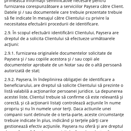
primească informații semnificative necesare pentru
furnizarea corespunzătoare a serviciilor Paysera către Client.
Datele și / sau documentele care trebuie prezentate trebuie
să fie indicate în mesajul către Clientului cu privire la
necesitatea efectuării procedurii de identificare.
2.9. În scopul efectuării identificării Clientului, Paysera are
dreptul de a solicita Clientului să efectueze următoarele
acțiuni:
2.9.1. furnizarea originalele documentelor solicitate de
Paysera și / sau copiile acestora și / sau copii ale
documentelor aprobate de un Notar sau de o altă persoană
autorizată de stat;
2.9.2. Paysera, în îndeplinirea obligației de identificare a
beneficiarului, are dreptul să solicite Clientului să prezinte o
listă valabilă a acționarilor persoanei juridice. La depunerea
acestei liste, Clientul trebuie să confirme că este relevantă și
corectă, și că acționarii listați controlează acțiunile în nume
propriu și nu în numele unor terți. Daca actiunile unei
companii sunt detinute de o terta-parte, aceste circumstanțe
trebuie indicate în plus, indicând și terțele părți care
gestionează efectiv acțiunile. Paysera nu oferă și are dreptul