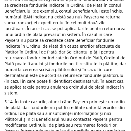
să crediteze fondurile indicate în Ordinul de Plată în contul
Beneficiarului (de exemplu, contul Beneficiarului este închis,
numărul IBAN indicat nu există sau nu), Paysera va returna
suma tranzacției expeditorului în cel mult două zile
lucrătoare. În acest caz, se pot aplica tarife pentru returnarea
unui ordin de plată prevăzut în sistem. În cazul în care
Paysera nu poate să crediteze către Beneficiar fondurile
indicate în Ordinul de Plată din cauza erorilor efectuate de
Platitor în Ordinul de Plată, dar Solicitantul plății pentru
returnarea fondurilor indicate în Ordinul de Plată, Ordinul de
Plată poate fi anulat și fondurile pot fi restituite la plătitor, dar
numai la cererea scrisă a plătitorului și în cazul în care
destinatarul este de acord să returneze fondurile plătitorului
(în cazul în care poate fi identificat destinatarul). În acest caz,
se aplică taxele pentru anularea ordinului de plată indicat în
sistem.
5.14. În toate cazurile, atunci când Paysera primește un ordin
de plată, dar fondurile nu pot fi creditate datorită erorilor din
ordinul de plată sau a insuficienței informațiilor și nici
Plătitorul și nici Beneficiarul nu au contactat Paysera pentru
modificarea Ordinului de plată sau returnarea fondurilor,
Paysera întreprinde toate măsurile posibile pentru urmărirea