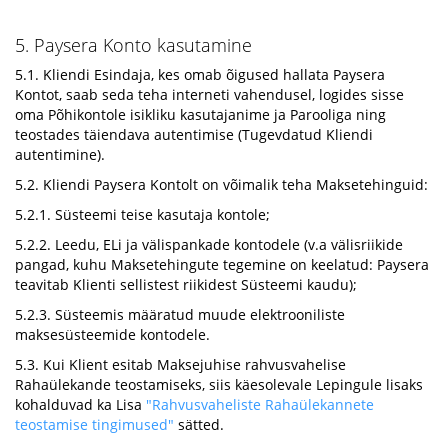
5. Paysera Konto kasutamine
5.1. Kliendi Esindaja, kes omab õigused hallata Paysera
Kontot, saab seda teha interneti vahendusel, logides sisse
oma Põhikontole isikliku kasutajanime ja Parooliga ning
teostades täiendava autentimise (Tugevdatud Kliendi
autentimine).
5.2. Kliendi Paysera Kontolt on võimalik teha Maksetehinguid:
5.2.1. Süsteemi teise kasutaja kontole;
5.2.2. Leedu, ELi ja välispankade kontodele (v.a välisriikide
pangad, kuhu Maksetehingute tegemine on keelatud: Paysera
teavitab Klienti sellistest riikidest Süsteemi kaudu);
5.2.3. Süsteemis määratud muude elektrooniliste
maksesüsteemide kontodele.
5.3. Kui Klient esitab Maksejuhise rahvusvahelise
Rahaülekande teostamiseks, siis käesolevale Lepingule lisaks
kohalduvad ka Lisa
"Rahvusvaheliste Rahaülekannete
teostamise tingimused"
sätted.