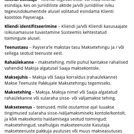
esindaja, kes on juriidiliste aktide ja/või juriidilise isiku
tegevusdokumentide alusel volitatud esindama Klienti
koostöös Payseraga.
Kliendi identifitseerimine
– Kliendi ja/või Kliendi kasusaajate
isikusamasuse tuvastamine Süsteemis kehtestatud
toimingute alusel.
Teenustasu
– Paysera'le makstav tasu Maksetehingu ja / või
sellega seotud teenuste eest.
Rahaülekanne
– maksetehing, mille puhul kantakse rahalised
vahendid Maksja algatusel Saaja maksekontole.
Maksejuhis
– Maksja või Saaja korraldus (rahaülekanne)
Makse Teenuste Pakkujale Maksetehingu tegemiseks.
Maksetehing
– Maksja, Maksja nimel või Saaja algatatud
rahaülekanne või sularaha sisse- või väljamakse tehing.
Makseteenus
– teenused, mille osutamise ajal luuakse
tingimused sularaha sisse-/väljamaksmiseks kontole/kontolt,
ja kõik maksekonto haldamisega seotud toimingud;
maksetehingud, sealhulgas makseteenuste Kasutaja
makseteenuste pakkuja asutuses või muus makseasutuses