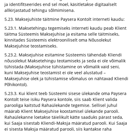
ja identifitseerides end sel moel, käsitletakse digitaalselt
allkirjastatud tehingu sõlmimisena.
5.23. Maksejuhiste täitmine Paysera Kontolt interneti kaudu:
5.23.1. Maksetehingu tegemiseks interneti kaudu peab Klient
täitma Süsteemis Maksejuhise ja esitama selle täitmiseks,
kinnitades Süsteemis elektrooniliselt oma Nõusolekut
Maksejuhise teostamiseks.
5.23.2. Maksejuhise esitamine Süsteemis tähendab Kliendi
nõusolekut Maksetehingu teotamiseks ja seda ei ole võimalik
tühistada (Maksejuhise tühistamine on võimalik vaid seni,
kuni Maksejuhise teostamist ei ole veel alustatud –
Maksejuhise olek ja tühistamise võimalus on nähtavad Kliendi
Põhikontol).
5.23.3. Kui klient teeb Süsteemi sisese ülekande oma Paysera
Kontolt teise isiku Paysera kontole, siis saab Klient valida
parooliga kaitstud Rahaülekande tegemise. Sellisel juhul
määrab Klient Maksejuhise koostamisel ülekande parooli.
Rahaülekanne loetakse täielikult kätte saaduks pärast seda,
kui Saaja sisestab Kliendi-Maksja määratud parooli. Kui Saaja
ei sisesta Maksja määratud parooli, siis kantakse raha