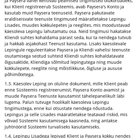
ja Paysera vahel kehtivad peamised tingimused olukordadeks,
kui Klient registreerub Süsteemis, avab Paysera's Konto ja
kasutab muid Paysera teenuseid. Paysera pakutavate
eraldiseisvate teenuste tingimused määratletakse Lepingu
Lisades, muudes kokkulepetes ja reeglites, mis moodustavad
käesoleva Lepingu lahutamatu osa. Neid tingimusi hakatakse
Kliendi suhtes kohaldama pärast seda, kui ta nendega tutvub
ja hakkab asjakohast Teenust kasutama. Lisaks käesolevale
Lepingule reguleeritakse Paysera ja Kliendi vahelisi teenuste
osutamisega seotud suhteid Kliendi suhtes kohaldatavate
õigusaktide, Kliendiga sõlmitud lepingutega ning muude
kokkulepete, reeglite ning mõistlikkuse, õigluse ja aususe
põhimõtetega.
1.3. Käesolev Leping on oluline dokument, mille Klient peab
enne Süsteemis registreerumist, Paysera Konto avamist ja
muude Paysera Teenuste kasutamist tähelepanelikult läbi
lugema. Palun tutvuge hoolikalt käesoleva Lepingu
tingimustega, enne kui otsustate nendega nõustuda.
Lepingus ja selle Lisades määratletakse teatavad riskid, mis
võivad Süsteemi kasutamisega kaasneda, ning antakse
juhtnöörid Süsteemi turvaliseks kasutamiseks.
1.4. Lepingu Lisadega lepivad Klient ja Paysera kokku nendes