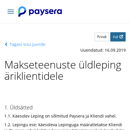
Vaheta
navigatsiooni
Prindi
Pdf
Tagasi sisu juurde
Uuendatud: 16.09.2019
Makseteenuste üldleping
äriklientidele
1. Üldsätted
1.1. Käesolev Leping on sõlmitud Paysera ja Kliendi vahel.
1.2. Lepingu ese: käesoleva Lepinguga määratletakse Kliendi