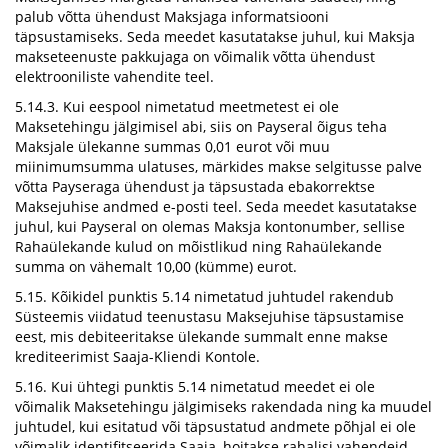
palub võtta ühendust Maksjaga informatsiooni
täpsustamiseks. Seda meedet kasutatakse juhul, kui Maksja
makseteenuste pakkujaga on võimalik võtta ühendust
elektrooniliste vahendite teel.
5.14.3. Kui eespool nimetatud meetmetest ei ole
Maksetehingu jälgimisel abi, siis on Payseral õigus teha
Maksjale ülekanne summas 0,01 eurot või muu
miinimumsumma ulatuses, märkides makse selgitusse palve
võtta Payseraga ühendust ja täpsustada ebakorrektse
Maksejuhise andmed e-posti teel. Seda meedet kasutatakse
juhul, kui Payseral on olemas Maksja kontonumber, sellise
Rahaülekande kulud on mõistlikud ning Rahaülekande
summa on vähemalt 10,00 (kümme) eurot.
5.15. Kõikidel punktis 5.14 nimetatud juhtudel rakendub
Süsteemis viidatud teenustasu Maksejuhise täpsustamise
eest, mis debiteeritakse ülekande summalt enne makse
krediteerimist Saaja-Kliendi Kontole.
5.16. Kui ühtegi punktis 5.14 nimetatud meedet ei ole
võimalik Maksetehingu jälgimiseks rakendada ning ka muudel
juhtudel, kui esitatud või täpsustatud andmete põhjal ei ole
võimalik identifitseerida Saaja, hoitakse rahalisi vahendeid