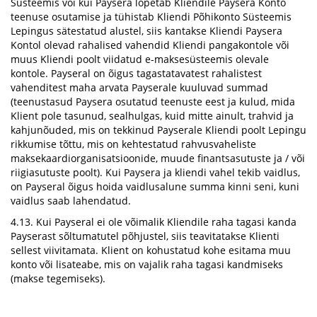
Süsteemis või kui Paysera lõpetab Kliendile Paysera Konto
teenuse osutamise ja tühistab Kliendi Põhikonto Süsteemis
Lepingus sätestatud alustel, siis kantakse Kliendi Paysera
Kontol olevad rahalised vahendid Kliendi pangakontole või
muus Kliendi poolt viidatud e-maksesüsteemis olevale
kontole. Payseral on õigus tagastatavatest rahalistest
vahenditest maha arvata Payserale kuuluvad summad
(teenustasud Paysera osutatud teenuste eest ja kulud, mida
Klient pole tasunud, sealhulgas, kuid mitte ainult, trahvid ja
kahjunõuded, mis on tekkinud Payserale Kliendi poolt Lepingu
rikkumise tõttu, mis on kehtestatud rahvusvaheliste
maksekaardiorganisatsioonide, muude finantsasutuste ja / või
riigiasutuste poolt). Kui Paysera ja kliendi vahel tekib vaidlus,
on Payseral õigus hoida vaidlusalune summa kinni seni, kuni
vaidlus saab lahendatud.
4.13. Kui Payseral ei ole võimalik Kliendile raha tagasi kanda
Payserast sõltumatutel põhjustel, siis teavitatakse Klienti
sellest viivitamata. Klient on kohustatud kohe esitama muu
konto või lisateabe, mis on vajalik raha tagasi kandmiseks
(makse tegemiseks).