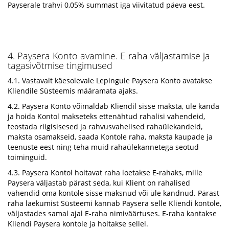
Payserale trahvi 0,05% summast iga viivitatud päeva eest.
4. Paysera Konto avamine. E-raha väljastamise ja
tagasivõtmise tingimused
4.1. Vastavalt käesolevale Lepingule Paysera Konto avatakse
Kliendile Süsteemis määramata ajaks.
4.2. Paysera Konto võimaldab Kliendil sisse maksta, üle kanda
ja hoida Kontol makseteks ettenähtud rahalisi vahendeid,
teostada riigisisesed ja rahvusvahelised rahaülekandeid,
maksta osamakseid, saada Kontole raha, maksta kaupade ja
teenuste eest ning teha muid rahaülekannetega seotud
toiminguid.
4.3. Paysera Kontol hoitavat raha loetakse E-rahaks, mille
Paysera väljastab pärast seda, kui Klient on rahalised
vahendid oma kontole sisse maksnud või üle kandnud. Pärast
raha laekumist Süsteemi kannab Paysera selle Kliendi kontole,
väljastades samal ajal E-raha nimiväärtuses. E-raha kantakse
Kliendi Paysera kontole ja hoitakse sellel.