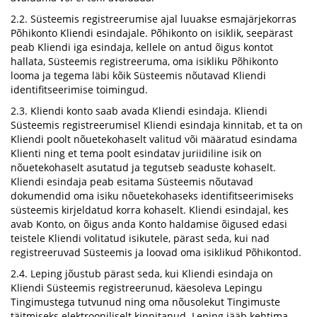
2.2. Süsteemis registreerumise ajal luuakse esmajärjekorras
Põhikonto Kliendi esindajale. Põhikonto on isiklik, seepärast
peab Kliendi iga esindaja, kellele on antud õigus kontot
hallata, Süsteemis registreeruma, oma isikliku Põhikonto
looma ja tegema läbi kõik Süsteemis nõutavad Kliendi
identifitseerimise toimingud.
2.3. Kliendi konto saab avada Kliendi esindaja. Kliendi
Süsteemis registreerumisel Kliendi esindaja kinnitab, et ta on
Kliendi poolt nõuetekohaselt valitud või määratud esindama
Klienti ning et tema poolt esindatav juriidiline isik on
nõuetekohaselt asutatud ja tegutseb seaduste kohaselt.
Kliendi esindaja peab esitama Süsteemis nõutavad
dokumendid oma isiku nõuetekohaseks identifitseerimiseks
süsteemis kirjeldatud korra kohaselt. Kliendi esindajal, kes
avab Konto, on õigus anda Konto haldamise õigused edasi
teistele Kliendi volitatud isikutele, pärast seda, kui nad
registreeruvad Süsteemis ja loovad oma isiklikud Põhikontod.
2.4. Leping jõustub pärast seda, kui Kliendi esindaja on
Kliendi Süsteemis registreerunud, käesoleva Lepingu
Tingimustega tutvunud ning oma nõusolekut Tingimuste
täitmiseks elektrooniliselt kinnitanud. Leping jääb kehtima