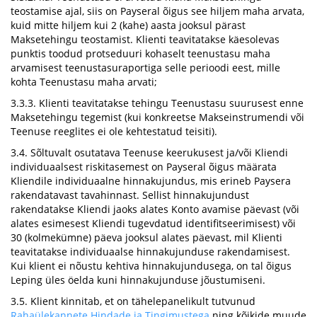
teostamise ajal, siis on Payseral õigus see hiljem maha arvata,
kuid mitte hiljem kui 2 (kahe) aasta jooksul pärast
Maksetehingu teostamist. Klienti teavitatakse käesolevas
punktis toodud protseduuri kohaselt teenustasu maha
arvamisest teenustasuraportiga selle perioodi eest, mille
kohta Teenustasu maha arvati;
3.3.3. Klienti teavitatakse tehingu Teenustasu suurusest enne
Maksetehingu tegemist (kui konkreetse Makseinstrumendi või
Teenuse reeglites ei ole kehtestatud teisiti).
3.4. Sõltuvalt osutatava Teenuse keerukusest ja/või Kliendi
individuaalsest riskitasemest on Payseral õigus määrata
Kliendile individuaalne hinnakujundus, mis erineb Paysera
rakendatavast tavahinnast. Sellist hinnakujundust
rakendatakse Kliendi jaoks alates Konto avamise päevast (või
alates esimesest Kliendi tugevdatud identifitseerimisest) või
30 (kolmekümne) päeva jooksul alates päevast, mil Klienti
teavitatakse individuaalse hinnakujunduse rakendamisest.
Kui klient ei nõustu kehtiva hinnakujundusega, on tal õigus
Leping üles öelda kuni hinnakujunduse jõustumiseni.
3.5. Klient kinnitab, et on tähelepanelikult tutvunud
Rahaülekannete Hindade ja Tingimustega
ning kõikide muude