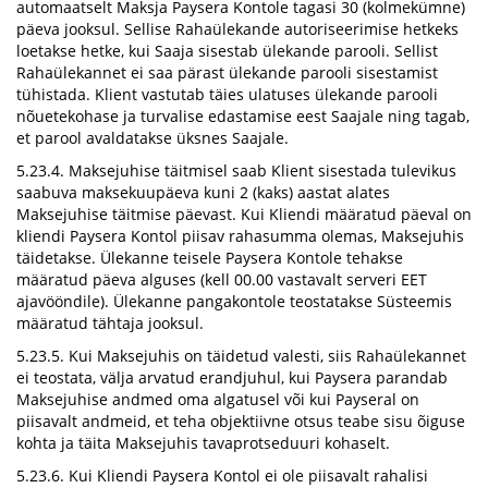
automaatselt Maksja Paysera Kontole tagasi 30 (kolmekümne)
päeva jooksul. Sellise Rahaülekande autoriseerimise hetkeks
loetakse hetke, kui Saaja sisestab ülekande parooli. Sellist
Rahaülekannet ei saa pärast ülekande parooli sisestamist
tühistada. Klient vastutab täies ulatuses ülekande parooli
nõuetekohase ja turvalise edastamise eest Saajale ning tagab,
et parool avaldatakse üksnes Saajale.
5.23.4. Maksejuhise täitmisel saab Klient sisestada tulevikus
saabuva maksekuupäeva kuni 2 (kaks) aastat alates
Maksejuhise täitmise päevast. Kui Kliendi määratud päeval on
kliendi Paysera Kontol piisav rahasumma olemas, Maksejuhis
täidetakse. Ülekanne teisele Paysera Kontole tehakse
määratud päeva alguses (kell 00.00 vastavalt serveri EET
ajavööndile). Ülekanne pangakontole teostatakse Süsteemis
määratud tähtaja jooksul.
5.23.5. Kui Maksejuhis on täidetud valesti, siis Rahaülekannet
ei teostata, välja arvatud erandjuhul, kui Paysera parandab
Maksejuhise andmed oma algatusel või kui Payseral on
piisavalt andmeid, et teha objektiivne otsus teabe sisu õiguse
kohta ja täita Maksejuhis tavaprotseduuri kohaselt.
5.23.6. Kui Kliendi Paysera Kontol ei ole piisavalt rahalisi