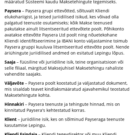
määratud Süsteemi kaudu Maksetehingute tegemiseks.
Paysera
– Paysera grupi ettevõtted, sõltuvalt Kliendi
elukohariigist, ja teised juriidilised isikud, kes võivad olla
palgatud teenuste osutamiseks; kõik Makse teenused
pakutakse ainult litsentseeritud ettevõtete poolt. Põhikonto
avatakse ettevõtte Paysera Ltd poolt ning nõuetekohane
Kliendi identifitseerimine ja IBANi konto väljastamine toimub
Paysera gruppi kuuluva litsentseeritud ettevõtte poolt. Nende
äriühingute juriidilised andmed on esitatud Lepingu lõpus.
Saaja
– füüsiline või juriidiline isik, teine organisatsioon või
selle filiaal, märgitud Maksejuhisel Maksetehingu rahaliste
vahendite saajaks.
Väljavõte
– Paysera poolt koostatud ja väljastatud dokument,
mis sisaldab teavet kindlaksmääratud ajavahemikul teostatud
Maksetehingute kohta.
Hinnakiri
– Paysera teenuste ja tehingute hinnad, mis on
kinnitatud Paysera's kehtestatud korras.
Klient
– juriidiline isik, kes on sõlminud Payseraga teenuste
kasutamise Lepingu.
Kliendi Esindaja
– Kliendi tegevdirektor või muu Kliendi