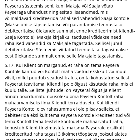
Paysera süsteemis seni, kuni Maksja või Saaja võtab
Payseraga ühendust ning esitab lisaandmed, mis
võimaldavad krediteerida rahalised vahendid Saaja kontole
(Maksejuhise täpsustamise või parandamise teenustasu
debiteeritakse ülekande summalt enne krediteerimist Kliendi-
Saaja Kontole). Maksja kirjalikul taotlusel võidakse need
rahalised vahendid ka Maksjale tagastada. Sellisel juhul
debiteeritakse Süsteemis viidatud teenustasu tagasimakse
eest ülekande summalt enne selle Maksjale tagastamist.
5.17. Kui Klient on märganud, et raha on tema Paysera
Kontole kantud või Kontolt maha võetud ekslikult või muul
viisil, millel puudub seaduslik alus, on ta kohustatud sellest
Payserat teavitama. Kliendil pole õigust käsutada raha, mis ei
kuulu talle. Sellistel juhtudel on Payseral õigus ja Klient
annab pöördumatu nõusoleku oma Paysera Kontolt raha
mahaarvamiseks ilma Kliendi korralduseta. Kui kliendi
Paysera Kontol olev rahasumma ei ole piisav selleks, et
debiteerida ekslikult tema Paysera Kontole krediteeritud või
tema Kontolt tema teistele kontodele mahaarvatud raha,
kohustub Klient tingimusteta maksma Payserale ekslikult
krediteeritud raha tagasi 3 (kolme) tööpäeva jooksul alates