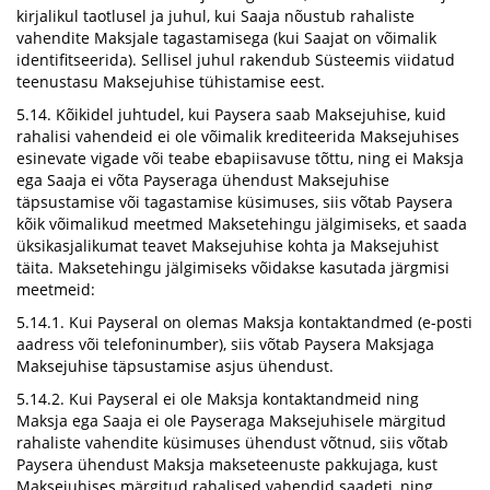
kirjalikul taotlusel ja juhul, kui Saaja nõustub rahaliste
vahendite Maksjale tagastamisega (kui Saajat on võimalik
identifitseerida). Sellisel juhul rakendub Süsteemis viidatud
teenustasu Maksejuhise tühistamise eest.
5.14. Kõikidel juhtudel, kui Paysera saab Maksejuhise, kuid
rahalisi vahendeid ei ole võimalik krediteerida Maksejuhises
esinevate vigade või teabe ebapiisavuse tõttu, ning ei Maksja
ega Saaja ei võta Payseraga ühendust Maksejuhise
täpsustamise või tagastamise küsimuses, siis võtab Paysera
kõik võimalikud meetmed Maksetehingu jälgimiseks, et saada
üksikasjalikumat teavet Maksejuhise kohta ja Maksejuhist
täita. Maksetehingu jälgimiseks võidakse kasutada järgmisi
meetmeid:
5.14.1. Kui Payseral on olemas Maksja kontaktandmed (e-posti
aadress või telefoninumber), siis võtab Paysera Maksjaga
Maksejuhise täpsustamise asjus ühendust.
5.14.2. Kui Payseral ei ole Maksja kontaktandmeid ning
Maksja ega Saaja ei ole Payseraga Maksejuhisele märgitud
rahaliste vahendite küsimuses ühendust võtnud, siis võtab
Paysera ühendust Maksja makseteenuste pakkujaga, kust
Maksejuhises märgitud rahalised vahendid saadeti, ning