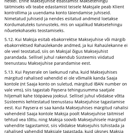
hetkel. Enne Maksejuhise edastamist Maksetehingu
täitmiseks või teabe edastamist teisele Maksjale peab Klient
kontrollima ja uuendama konto täiendamise juhiseid.
Nimetatud juhiseid ja nendes esitatud andmeid loetakse
Kordumatuteks tunnusteks, mis on vajalikud Maksetehingu
nõuetekohaseks teostamiseks.
5.12. Kui Maksja esitab ebakorrektse Maksejuhise või märgib
ebakorrektsed Rahaülekande andmed, ja kui Rahaülekanne ei
ole veel teostatud, siis on Maksjal õigus Maksejuhist
parandada. Sellisel juhul rakendub Süsteemis viidatud
teenustasu Maksejuhise parandamise eest.
5.13. Kui Payserale on laekunud raha, kuid Maksejuhises
märgitud rahalised vahendid ei ole võimalik kanda Saaja
kontole (nt Saaja konto on suletud, märgitud IBAN number on
vale vms), siis tagastab Paysera tehingusumma saatjale
hiljemalt kahe tööpäeva jooksul. Sellisel juhul võidakse võtta
Süsteemis kehtestatud teenustasu Maksejuhise tagastamise
eest. Kui Paysera ei saa kanda Maksejuhises märgitud rahalisi
vahendeid Saaja kontole Maksja poolt Maksejuhise täitmisel
tehtud vea tõttu, ning Maksja soovib Maksejuhisele märgitud
vahendite tagastamist, siis võidakse Maksejuhis tühistada ja
rahalised vahendid Maksjale tagastada, kuid üksnes Maksja