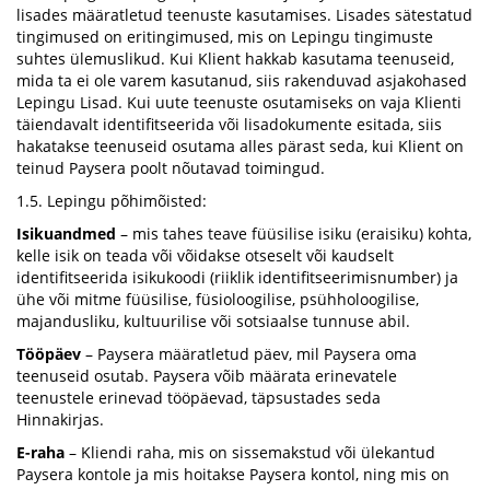
lisades määratletud teenuste kasutamises. Lisades sätestatud
tingimused on eritingimused, mis on Lepingu tingimuste
suhtes ülemuslikud. Kui Klient hakkab kasutama teenuseid,
mida ta ei ole varem kasutanud, siis rakenduvad asjakohased
Lepingu Lisad. Kui uute teenuste osutamiseks on vaja Klienti
täiendavalt identifitseerida või lisadokumente esitada, siis
hakatakse teenuseid osutama alles pärast seda, kui Klient on
teinud Paysera poolt nõutavad toimingud.
1.5. Lepingu põhimõisted:
Isikuandmed
– mis tahes teave füüsilise isiku (eraisiku) kohta,
kelle isik on teada või võidakse otseselt või kaudselt
identifitseerida isikukoodi (riiklik identifitseerimisnumber) ja
ühe või mitme füüsilise, füsioloogilise, psühholoogilise,
majandusliku, kultuurilise või sotsiaalse tunnuse abil.
Tööpäev
– Paysera määratletud päev, mil Paysera oma
teenuseid osutab. Paysera võib määrata erinevatele
teenustele erinevad tööpäevad, täpsustades seda
Hinnakirjas.
E-raha
– Kliendi raha, mis on sissemakstud või ülekantud
Paysera kontole ja mis hoitakse Paysera kontol, ning mis on