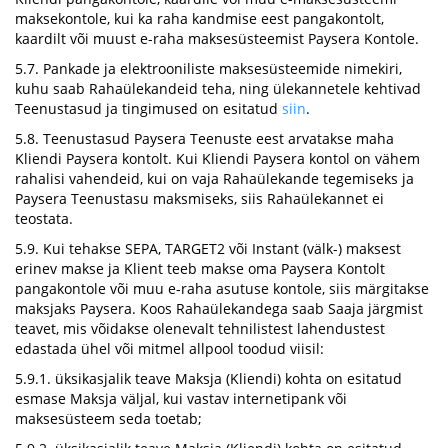
maksekontole, kui ka raha kandmise eest pangakontolt,
kaardilt või muust e-raha maksesüsteemist Paysera Kontole.
5.7. Pankade ja elektrooniliste maksesüsteemide nimekiri,
kuhu saab Rahaülekandeid teha, ning ülekannetele kehtivad
Teenustasud ja tingimused on esitatud
siin
.
5.8. Teenustasud Paysera Teenuste eest arvatakse maha
Kliendi Paysera kontolt. Kui Kliendi Paysera kontol on vähem
rahalisi vahendeid, kui on vaja Rahaülekande tegemiseks ja
Paysera Teenustasu maksmiseks, siis Rahaülekannet ei
teostata.
5.9. Kui tehakse SEPA, TARGET2 või Instant (välk-) maksest
erinev makse ja Klient teeb makse oma Paysera Kontolt
pangakontole või muu e-raha asutuse kontole, siis märgitakse
maksjaks Paysera. Koos Rahaülekandega saab Saaja järgmist
teavet, mis võidakse olenevalt tehnilistest lahendustest
edastada ühel või mitmel allpool toodud viisil:
5.9.1. üksikasjalik teave Maksja (Kliendi) kohta on esitatud
esmase Maksja väljal, kui vastav internetipank või
maksesüsteem seda toetab;