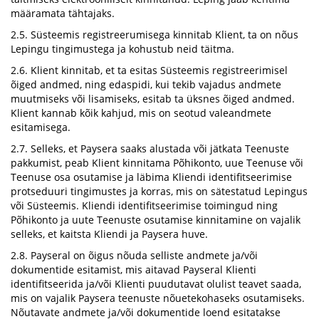
määramata tähtajaks.
2.5. Süsteemis registreerumisega kinnitab Klient, ta on nõus
Lepingu tingimustega ja kohustub neid täitma.
2.6. Klient kinnitab, et ta esitas Süsteemis registreerimisel
õiged andmed, ning edaspidi, kui tekib vajadus andmete
muutmiseks või lisamiseks, esitab ta üksnes õiged andmed.
Klient kannab kõik kahjud, mis on seotud valeandmete
esitamisega.
2.7. Selleks, et Paysera saaks alustada või jätkata Teenuste
pakkumist, peab Klient kinnitama Põhikonto, uue Teenuse või
Teenuse osa osutamise ja läbima Kliendi identifitseerimise
protseduuri tingimustes ja korras, mis on sätestatud Lepingus
või Süsteemis. Kliendi identifitseerimise toimingud ning
Põhikonto ja uute Teenuste osutamise kinnitamine on vajalik
selleks, et kaitsta Kliendi ja Paysera huve.
2.8. Payseral on õigus nõuda selliste andmete ja/või
dokumentide esitamist, mis aitavad Payseral Klienti
identifitseerida ja/või Klienti puudutavat olulist teavet saada,
mis on vajalik Paysera teenuste nõuetekohaseks osutamiseks.
Nõutavate andmete ja/või dokumentide loend esitatakse