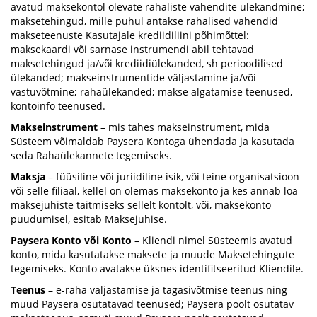
avatud maksekontol olevate rahaliste vahendite ülekandmine;
maksetehingud, mille puhul antakse rahalised vahendid
makseteenuste Kasutajale krediidiliini põhimõttel:
maksekaardi või sarnase instrumendi abil tehtavad
maksetehingud ja/või krediidiülekanded, sh perioodilised
ülekanded; makseinstrumentide väljastamine ja/või
vastuvõtmine; rahaülekanded; makse algatamise teenused,
kontoinfo teenused.
Makseinstrument
– mis tahes makseinstrument, mida
Süsteem võimaldab Paysera Kontoga ühendada ja kasutada
seda Rahaülekannete tegemiseks.
Maksja
– füüsiline või juriidiline isik, või teine organisatsioon
või selle filiaal, kellel on olemas maksekonto ja kes annab loa
maksejuhiste täitmiseks sellelt kontolt, või, maksekonto
puudumisel, esitab Maksejuhise.
Paysera Konto või Konto
– Kliendi nimel Süsteemis avatud
konto, mida kasutatakse maksete ja muude Maksetehingute
tegemiseks. Konto avatakse üksnes identifitseeritud Kliendile.
Teenus
– e-raha väljastamise ja tagasivõtmise teenus ning
muud Paysera osutatavad teenused; Paysera poolt osutatav