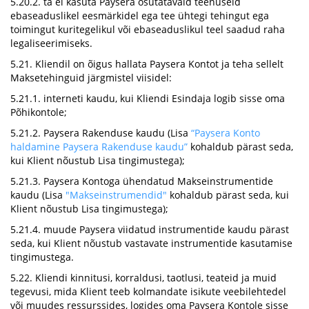
5.20.2. ta ei kasuta Paysera osutatavaid teenuseid
ebaseaduslikel eesmärkidel ega tee ühtegi tehingut ega
toimingut kuritegelikul või ebaseaduslikul teel saadud raha
legaliseerimiseks.
5.21. Kliendil on õigus hallata Paysera Kontot ja teha sellelt
Maksetehinguid järgmistel viisidel:
5.21.1. interneti kaudu, kui Kliendi Esindaja logib sisse oma
Põhikontole;
5.21.2. Paysera Rakenduse kaudu (Lisa
“Paysera Konto
haldamine Paysera Rakenduse kaudu”
kohaldub pärast seda,
kui Klient nõustub Lisa tingimustega);
5.21.3. Paysera Kontoga ühendatud Makseinstrumentide
kaudu (Lisa
"Makseinstrumendid"
kohaldub pärast seda, kui
Klient nõustub Lisa tingimustega);
5.21.4. muude Paysera viidatud instrumentide kaudu pärast
seda, kui Klient nõustub vastavate instrumentide kasutamise
tingimustega.
5.22. Kliendi kinnitusi, korraldusi, taotlusi, teateid ja muid
tegevusi, mida Klient teeb kolmandate isikute veebilehtedel
või muudes ressurssides, logides oma Paysera Kontole sisse