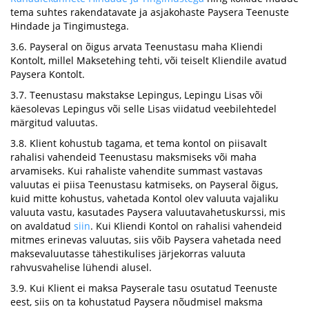
tema suhtes rakendatavate ja asjakohaste Paysera Teenuste
Hindade ja Tingimustega.
3.6. Payseral on õigus arvata Teenustasu maha Kliendi
Kontolt, millel Maksetehing tehti, või teiselt Kliendile avatud
Paysera Kontolt.
3.7. Teenustasu makstakse Lepingus, Lepingu Lisas või
käesolevas Lepingus või selle Lisas viidatud veebilehtedel
märgitud valuutas.
3.8. Klient kohustub tagama, et tema kontol on piisavalt
rahalisi vahendeid Teenustasu maksmiseks või maha
arvamiseks. Kui rahaliste vahendite summast vastavas
valuutas ei piisa Teenustasu katmiseks, on Payseral õigus,
kuid mitte kohustus, vahetada Kontol olev valuuta vajaliku
valuuta vastu, kasutades Paysera valuutavahetuskurssi, mis
on avaldatud
siin
. Kui Kliendi Kontol on rahalisi vahendeid
mitmes erinevas valuutas, siis võib Paysera vahetada need
maksevaluutasse tähestikulises järjekorras valuuta
rahvusvahelise lühendi alusel.
3.9. Kui Klient ei maksa Payserale tasu osutatud Teenuste
eest, siis on ta kohustatud Paysera nõudmisel maksma