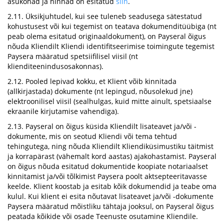
asukohad ja hinnad on esitatud
siin
.
2.11. Üksikjuhtudel, kui see tuleneb seadusega sätestatud
kohustusest või kui tegemist on teatava dokumenditüübiga (nt
peab olema esitatud originaaldokument), on Payseral õigus
nõuda Kliendilt Kliendi identifitseerimise toimingute tegemist
Paysera määratud spetsiifilisel viisil (nt
klienditeenindusosakonnas).
2.12. Pooled lepivad kokku, et Klient võib kinnitada
(allkirjastada) dokumente (nt lepingud, nõusolekud jne)
elektroonilisel viisil (sealhulgas, kuid mitte ainult, spetsiaalse
ekraanile kirjutamise vahendiga).
2.13. Payseral on õigus küsida Kliendilt lisateavet ja/või -
dokumente, mis on seotud Kliendi või tema tehtud
tehingutega, ning nõuda Kliendilt Kliendiküsimustiku täitmist
ja korrapärast (vähemalt kord aastas) ajakohastamist. Payseral
on õigus nõuda esitatud dokumentide koopiate notariaalset
kinnitamist ja/või tõlkimist Paysera poolt aktsepteeritavasse
keelde. Klient koostab ja esitab kõik dokumendid ja teabe oma
kulul. Kui klient ei esita nõutavat lisateavet ja/või -dokumente
Paysera määratud mõistliku tähtaja jooksul, on Payseral õigus
peatada kõikide või osade Teenuste osutamine Kliendile.