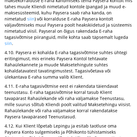
maksekorralduse E-raha kandmiseks tema Paysera kontolt mis
tahes muule Kliendi nimetatud kontole (pangad ja muud e-
maksesüsteemid, kuhu Paysera saab raha kanda, on
nimetatud
siin
) või korralduse E-raha Paysera kontolt
väljavõtmiseks muul Paysera poolt heakskiidetud ja süsteemis
nimetatud viisil. Payseral on õigus rakendada E-raha
tagasivõtmise piiranguid, mille kohta saab täpsemalt lugeda
siin
.
4.10. Paysera ei kohalda E-raha tagasivõtmise suhtes ühtegi
eritingimust, mis erineks Paysera Kontol tehtavate
Rahaülekannete ja muude Maksetehingute suhtes
kohaldatavatest tavatingimustest. Tagasivõetava või
ülekantava E-raha summa valib Klient.
4.11. E-raha tagasivõtmise eest ei rakendata täiendavat
teenustasu. E-raha tagasivõtmise korral tasub Klient
tavapärast Rahaülekande või raha väljamakse Teenustasu,
mille suurus sõltub Kliendi poolt valitud Maksetehingu viisist.
Rahaülekande või raha väljamakse korral rakendatakse
Paysera tavapärased Teenustasud.
4.12. Kui Klient lõpetab Lepingu ja esitab taotluse oma
Paysera Konto sulgemiseks ja Põhikonto tühistamiseks