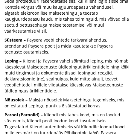
Seda protseduuri rakendatakse siis, kui Klient logib sisse oma
Kontole võrgus või muu kaugjuurdepääsu vahendusel,
algatab elektroonilise maksetehingu ja teostab
kaugjuurdepääsu kaudu mis tahes toiminguid, mis võivad olla
seotud pettuseohuga makse teostamisel või muul
väärkasutamise viisil.
Süsteem
– Paysera veebilehtede tarkvaralahendus,
arendanud Paysera poolt ja mida kasutatakse Paysera
teenuste osutamiseks.
Leping
– Kliendi ja Paysera vahel sõlmitud leping, mis hõlmab
käesolevat Makseteenuste üldlepingut äriklientidele ning kõiki
muid tingimusi ja dokumente (lisad, lepingud, reeglid,
deklaratsioonid jne), sealhulgas, kuid mitte ainult, teavet
veebilehtedel, millele viidatakse käesolevas Makseteenuste
üldlepingus äriklientidele.
Nõusolek
– Maksja nõusolek Maksetehingu tegemiseks, mis
on esitatud Lepingu puntkis 8 sätestatud korras.
Parool (Paroolid)
– Kliendi mis tahes kood, mis on loodud
süsteemis, Kliendi poolt loodud kood kasutamiseks
Tugevdatud Kliendi autentimiseks või Kliendile loodud kood,
mille eesmärk on juurdepääs Põhikontole ja/või Paysera