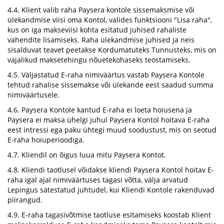
4.4. Klient valib raha Paysera kontole sissemaksmise või
ülekandmise viisi oma Kontol, valides funktsiooni "Lisa raha",
kus on iga makseviisi kohta esitatud juhised rahaliste
vahendite lisamiseks. Raha ülekandmise juhised ja neis
sisalduvat teavet peetakse Kordumatuteks Tunnusteks, mis on
vajalikud maksetehingu nõuetekohaseks teostamiseks.
4.5. Väljastatud E-raha nimiväärtus vastab Paysera Kontole
tehtud rahalise sissemakse või ülekande eest saadud summa
nimiväärtusele.
4.6. Paysera Kontole kantud E-raha ei loeta hoiusena ja
Paysera ei maksa ühelgi juhul Paysera Kontol hoitava E-raha
eest intressi ega paku ühtegi muud soodustust, mis on seotud
E-raha hoiuperioodiga.
4.7. Kliendil on õigus luua mitu Paysera Kontot.
4.8. Kliendi taotlusel võidakse kliendi Paysera Kontol hoitav E-
raha igal ajal nimiväärtuses tagasi võtta, välja arvatud
Lepingus sätestatud juhtudel, kui Kliendi Kontole rakenduvad
piirangud.
4.9. E-raha tagasivõtmise taotluse esitamiseks koostab Klient