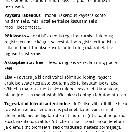
makseteenus, samuti muud Paysera poolt osutatavad
teenused.
Paysera rakendus
– mobiilirakendus Paysera konto
haldamiseks, mis installeeritakse kasutamiseks
mobiiliseadmesse.
Põhikonto
– arvutisüsteemis registreerumise tulemus;
registreerumise käigus salvestatakse registreeritud isiku
isikuandmed, luuakse kasutajanimi ning määratletakse
õigused süsteemis.
Aktsepteeritav keel
– leedu, inglise, vene, läti ning poola
keel.
Lisa
– Paysera ja kliendi vahel sõlmitud leping Paysera
eraldiseisvate teenuste osutamiseks ja kasutamiseks. Lisa
võib olla määratletud kui kokkulepe, eeskiri, deklaratsioon,
plaan jne. Lisa moodustab käesoleva Lepingu lahutamatu osa.
Tugevdatud Kliendi autentimine
- füüsilise või juriidilise isiku
tuvastamise protseduur, mis põhineb kahel või enamal
elemendil, mis on liigitatud kui: teadmine (nt staatiline parool,
kood, isikukood), valdus (nt token, smart-kaart, mobiiltelefon)
ja olemus (nt biomeetrilised omadused, näiteks sõrmejälg).