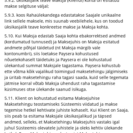
5.9.2. üksikasjalik teave Maksja (Kliendi) kohta on esitatud
makse selgituse väljal;
5.9.3. koos Rahaülekandega edastatakse Saajale unikaalne
link sellele maksele, mis suunab veebilehele, kus on toodud
üksikasjalik teave konkreetse makse ja Maksja kohta.
5.10. Kui Maksja edastab Saaja kohta ebakorrektsed andmed
(kordumatud tunnused) ja Maksejuhis on Maksja esitatud
andmete põhjal täidetud (nt Maksja märgib vale
kontonumbri), siis loetakse Paysera kohustused
nõuetekohaselt täidetuks ja Paysera ei ole kohustatud
ülekantud summat Maksjale tagastama. Paysera kohustub
ette võtma kõik vajalikud toimingud maksetehingu jälgimiseks
ja üritab maksetehingu raha tagasi saada, kuid selle tegemata
jätmise korral võtab Maksja ühendust raha tagastamise
küsimuses otse ülekande saanud isikuga.
5.11. Klient on kohustatud esitama Maksejuhise
Maksetehingu teostamiseks Süsteemis viidatud ja makse
tegemise hetkel kehtivate juhiste kohaselt. Kui Klient on Saaja,
siis peab ta esitama Maksjale üksikasjalikud ja täpsed
andmed, selleks, et Maksetehingu Maksejuhis vastaks igal
juhul Süsteemis olevatele juhistele ja oleks kehtiv ülekande