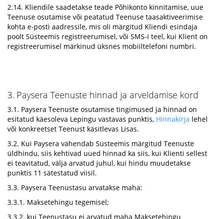
2.14. Kliendile saadetakse teade Põhikonto kinnitamise, uue
Teenuse osutamise või peatatud Teenuse taasaktiveerimise
kohta e-posti aadressile, mis oli märgitud Kliendi esindaja
poolt Süsteemis registreerumisel, või SMS-i teel, kui Klient on
registreerumisel märkinud üksnes mobiiltelefoni numbri.
3. Paysera Teenuste hinnad ja arveldamise kord
3.1. Paysera Teenuste osutamise tingimused ja hinnad on
esitatud käesoleva Lepingu vastavas punktis,
Hinnakirja
lehel
või konkreetset Teenust käsitlevas Lisas.
3.2. Kui Paysera vähendab Süsteemis märgitud Teenuste
üldhindu, siis kehtivad uued hinnad ka siis, kui Klienti sellest
ei teavitatud, välja arvatud juhul, kui hindu muudetakse
punktis 11 sätestatud viisil.
3.3. Paysera Teenustasu arvatakse maha:
3.3.1. Maksetehingu tegemisel;
3.3.2. kui Teenustasu ei arvatud maha Maksetehingu