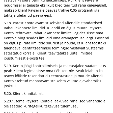
vastava Paysera päringu laekumisest. Kui klient Paysera
nõudmisel ei tagasta ekslikult krediteeritud raha õigeaegselt,
maksab klient Payserale päevas trahve 0,05 protsenti iga
tähtaja ületanud päeva eest.
5.18. Pärast Konto avamist kehvitad Kliendile standardsed
Rahaülekannete limiidid. Kliendil on õigus muuta Paysera
Kontol tehtavate Rahaülekannete limiite, logides sisse oma
Kontole ning seades limiidid oma äranägemuse järgi. Payseral
on õigus piirata limiitide suurust ja nõuda, et Klient teostaks
täiendava identifitseerimise toimingud vastavalt Süsteemis
sätestatud korrale. Klienti teavitatakse uute limiitide
jõustumisest e-posti teel.
5.19. Konto jäägi kontrollimiseks ja makseajaloo vaatamiseks
peab Klient logima sisse oma Põhikontole. Sealt leiab ta ka
teavet kõikide rakendatud Teenustasude ja muude Kliendi
Kontolt tehtud mahaarvamiste kohta valitud ajavahemiku
jooksul.
5.20. Klient kinnitab, et:
5.20.1. tema Paysera Kontole laekuvad rahalised vahendid ei
ole saadud kuritegeliku tegevuse tulemusel;