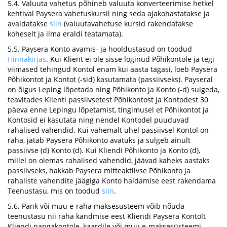
5.4. Valuuta vahetus põhineb valuuta konverteerimise hetkel
kehtival Paysera vahetuskursil ning seda ajakohastatakse ja
avaldatakse
siin
(valuutavahetuse kursid rakendatakse
koheselt ja ilma eraldi teatamata).
5.5. Paysera Konto avamis- ja hooldustasud on toodud
Hinnakirjas
. Kui Klient ei ole sisse loginud Põhikontole ja tegi
viimased tehingud Kontol enam kui aasta tagasi, loeb Paysera
Põhikontot ja Kontot (-sid) kasutamata (passiivseks). Payseral
on õigus Leping lõpetada ning Põhikonto ja Konto (-d) sulgeda,
teavitades Klienti passiivsetest Põhikontost ja Kontodest 30
päeva enne Lepingu lõpetamist, tingimusel et Põhikontot ja
Kontosid ei kasutata ning nendel Kontodel puuduvad
rahalised vahendid. Kui vähemalt ühel passiivsel Kontol on
raha, jätab Paysera Põhikonto avatuks ja sulgeb ainult
passiivse (d) Konto (d). Kui Kliendi Põhikonto ja Konto (d),
millel on olemas rahalised vahendid, jäävad kaheks aastaks
passiivseks, hakkab Paysera mitteaktiivse Põhikonto ja
rahaliste vahendite jäägiga Konto haldamise eest rakendama
Teenustasu, mis on toodud
siin
.
5.6. Pank või muu e-raha maksesüsteem võib nõuda
teenustasu nii raha kandmise eest Kliendi Paysera Kontolt
Kliendi pangakontole, kaardile või muu e-maksesüsteemi