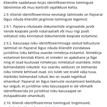
Kliendile saadetavas kirjas identifitseerimise toimingute
läbiviimise või muu kontrolli vajalikkuse kohta.
2.9. Kliendi identifitseerimise eesmärgi täitmiseks on Payseral
õigus nõuda Kliendilt järgmiste toimingute tegemist:
2.9.1. Paysera nõutavate dokumentide originaalide ja/või
nende koopiate ja/või notariaalselt või muu riigi poolt
volitatud isiku kinnitatud dokumentide koopiate esitamine;
2.9.2. Kasusaaja isiku identifitseerimisega seotud kohustuse
täitmisel on Payseral õigus nõuda Kliendilt esindatava
juriidilise isiku kehtiva osanike nimekirja esitamist. Nimekirja
esitamisel kinnitab Klient, et nimekiri on ajakohane ja õige
ning et osad kuuluvad nimekirjas nimetatud osanikele, mitte
kolmandatele isikutele. Kui osaniku valduses on kolmanda
isiku nimele kehtivad osad, siis tuleb see eraldi välja tuua,
märkides kolmandad isikud, kes on osade tegelikud
omanikud. Payseral on õigus teenuste osutamisest keelduda,
kui selgub, et juriidilise isiku kasusaajaid ei ole võimalik
identifitseerida (nt juriidilise isiku kasusaajad on
esitajaaktsiate omanikud).
2.10. Kliendi identifitseerimise toimingud, tingimused,