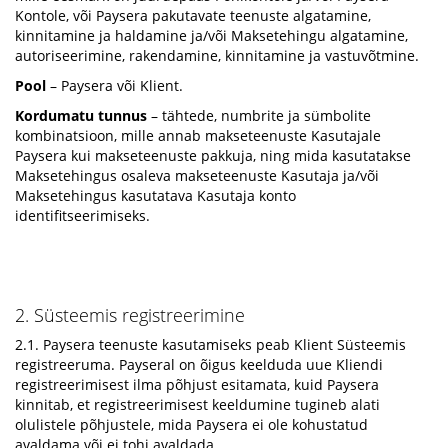
Kontole, või Paysera pakutavate teenuste algatamine,
kinnitamine ja haldamine ja/või Maksetehingu algatamine,
autoriseerimine, rakendamine, kinnitamine ja vastuvõtmine.
Pool
– Paysera või Klient.
Kordumatu tunnus
– tähtede, numbrite ja sümbolite
kombinatsioon, mille annab makseteenuste Kasutajale
Paysera kui makseteenuste pakkuja, ning mida kasutatakse
Maksetehingus osaleva makseteenuste Kasutaja ja/või
Maksetehingus kasutatava Kasutaja konto
identifitseerimiseks.
2. Süsteemis registreerimine
2.1. Paysera teenuste kasutamiseks peab Klient Süsteemis
registreeruma. Payseral on õigus keelduda uue Kliendi
registreerimisest ilma põhjust esitamata, kuid Paysera
kinnitab, et registreerimisest keeldumine tugineb alati
olulistele põhjustele, mida Paysera ei ole kohustatud
avaldama või ei tohi avaldada.