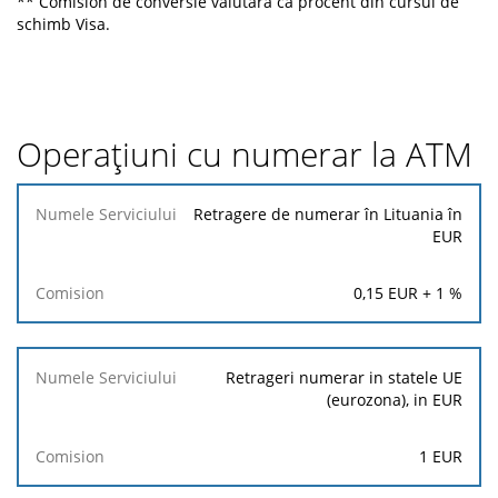
** Comision de conversie valutară ca procent din cursul de
schimb Visa.
Operațiuni cu numerar la ATM
Numele
Retragere de numerar în Lituania în
Serviciului
EUR
Comision
0,15
EUR +
1
%
Retrageri numerar in statele UE
(eurozona), in EUR
1
EUR