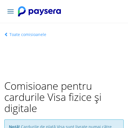
Comutați
navigarea
Toate comisioanele
Comisioane pentru
cardurile Visa fizice și
digitale
Notă!
Cardurile de plată Visa sunt livrate numai către