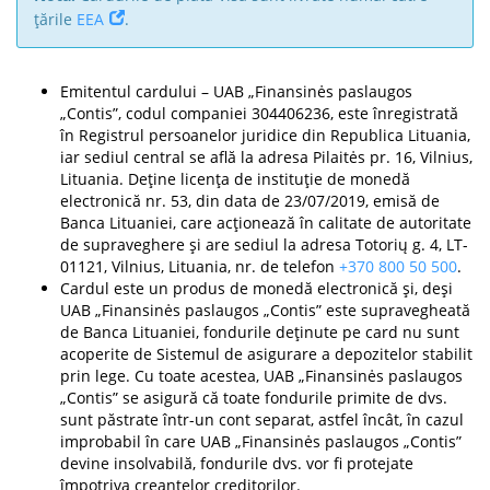
țările
EEA
.
Emitentul cardului – UAB „Finansinės paslaugos
„Contis”, codul companiei 304406236, este înregistrată
în Registrul persoanelor juridice din Republica Lituania,
iar sediul central se află la adresa Pilaitės pr. 16, Vilnius,
Lituania. Deține licența de instituție de monedă
electronică nr. 53, din data de 23/07/2019, emisă de
Banca Lituaniei, care acționează în calitate de autoritate
de supraveghere și are sediul la adresa Totorių g. 4, LT-
01121, Vilnius, Lituania, nr. de telefon
+370 800 50 500
.
Cardul este un produs de monedă electronică și, deși
UAB „Finansinės paslaugos „Contis” este supravegheată
de Banca Lituaniei, fondurile deținute pe card nu sunt
acoperite de Sistemul de asigurare a depozitelor stabilit
prin lege. Cu toate acestea, UAB „Finansinės paslaugos
„Contis” se asigură că toate fondurile primite de dvs.
sunt păstrate într-un cont separat, astfel încât, în cazul
improbabil în care UAB „Finansinės paslaugos „Contis”
devine insolvabilă, fondurile dvs. vor fi protejate
împotriva creanțelor creditorilor.