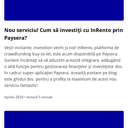
Nou serviciu! Cum să investiți cu InRento prin
Paysera?
Vești incitante, investitori vechi și noi! InRento, platforma de
crowdfunding buy-to-let, este acum disponibilă pe Paysera.
Suntem încântați să vă aducem această integrare, adăugând
o altă funcție pentru gestionarea finanțelor și investițiilor dvs.
în cadrul super-aplicației Paysera. Această postare pe blog
este ghidul dvs. pentru a profita la maximum de acest nou
serviciu fantastic!
Aprilie 2024 • lectură 5 minute