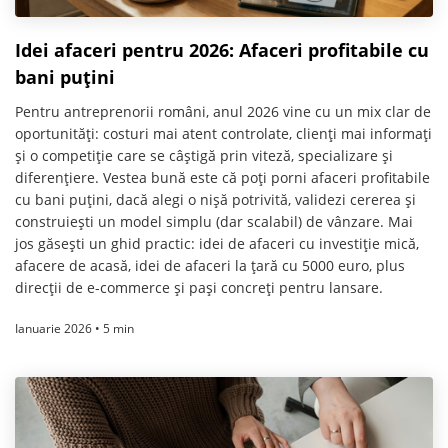
Idei afaceri pentru 2026: Afaceri profitabile cu
bani puțini
Pentru antreprenorii români, anul 2026 vine cu un mix clar de
oportunități: costuri mai atent controlate, clienți mai informați
și o competiție care se câștigă prin viteză, specializare și
diferențiere. Vestea bună este că poți porni afaceri profitabile
cu bani puțini, dacă alegi o nișă potrivită, validezi cererea și
construiești un model simplu (dar scalabil) de vânzare. Mai
jos găsești un ghid practic: idei de afaceri cu investiție mică,
afacere de acasă, idei de afaceri la țară cu 5000 euro, plus
direcții de e-commerce și pași concreți pentru lansare.
Ianuarie 2026 • 5 min