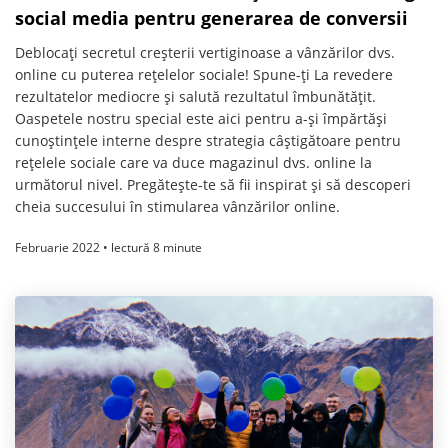
social media pentru generarea de conversii
Deblocați secretul creșterii vertiginoase a vânzărilor dvs.
online cu puterea rețelelor sociale! Spune-ți La revedere
rezultatelor mediocre și salută rezultatul îmbunătățit.
Oaspetele nostru special este aici pentru a-și împărtăși
cunoștințele interne despre strategia câștigătoare pentru
rețelele sociale care va duce magazinul dvs. online la
următorul nivel. Pregătește-te să fii inspirat și să descoperi
cheia succesului în stimularea vânzărilor online.
Februarie 2022 • lectură 8 minute