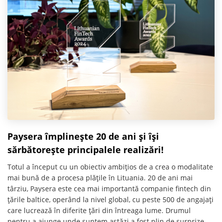
Paysera împlinește 20 de ani și își
sărbătorește principalele realizări!
Totul a început cu un obiectiv ambițios de a crea o modalitate
mai bună de a procesa plățile în Lituania. 20 de ani mai
târziu, Paysera este cea mai importantă companie fintech din
țările baltice, operând la nivel global, cu peste 500 de angajați
care lucrează în diferite țări din întreaga lume. Drumul
pentru a ajunge unde suntem astăzi a fost plin de surprize