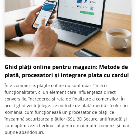
Ghid plăți online pentru magazin: Metode de
plată, procesatori și integrare plata cu cardul
În e-commerce, plățile online nu sunt doar "încă o
funcționalitate", ci un element care influențează direct
conversiile, încrederea și rata de finalizare a comenzilor. În
acest ghid vei înțelege: ce metode de plată merită să oferi în
România, cum funcționează un procesator de plăți, ce
înseamnă securizarea plăților (SSL, 3D Secure, antifraudă) și
cum optimizezi checkout-ul pentru mai multe comenzi și mai
puține abandonuri.