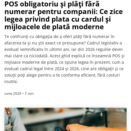
POS obligatoriu și plăți fără
numerar pentru companii: Ce zice
legea privind plata cu cardul și
mijloacele de plată moderne
Te confrunți cu obligația de a oferi plăți fără numerar în
afacerea ta și nu știi exact ce presupune? Cadrul legislativ a
evoluat semnificativ în ultimii ani, iar din 2026 regulile devin
mai clare ca niciodată. Acest ghid explică ce înseamnă POS și
mijloace moderne de plată, ce spune legea în prezent, cum a
evoluat cadrul legal între 2024 și 2026, cine are obligații și ce
soluții poți alege pentru a te conforma eficient, fără costuri
inutile.
iunie 2026 • 7 min