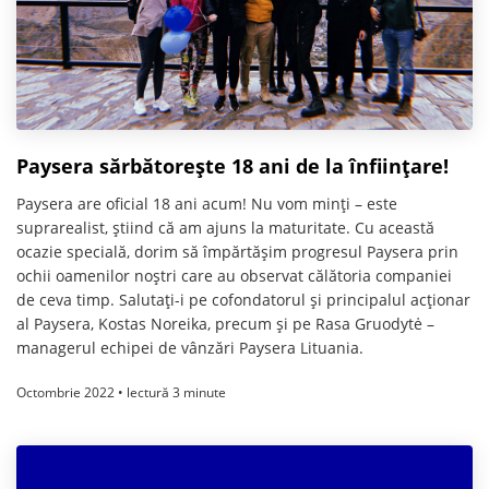
Paysera sărbătorește 18 ani de la înființare!
Paysera are oficial 18 ani acum! Nu vom minți – este
suprarealist, știind că am ajuns la maturitate. Cu această
ocazie specială, dorim să împărtășim progresul Paysera prin
ochii oamenilor noștri care au observat călătoria companiei
de ceva timp. Salutați-i pe cofondatorul și principalul acționar
al Paysera, Kostas Noreika, precum și pe Rasa Gruodytė –
managerul echipei de vânzări Paysera Lituania.
Octombrie 2022 • lectură 3 minute