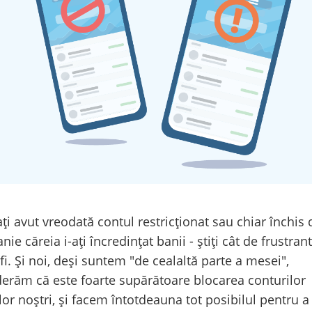
ți avut vreodată contul restricționat sau chiar închis 
ie căreia i-ați încredințat banii - știți cât de frustrant
fi. Și noi, deși suntem "de cealaltă parte a mesei",
erăm că este foarte supărătoare blocarea conturilor
ilor noștri, și facem întotdeauna tot posibilul pentru a