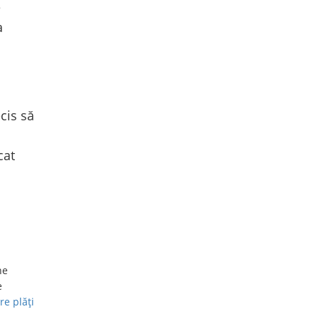
e
a
cis să
cat
ne
e
re plăți