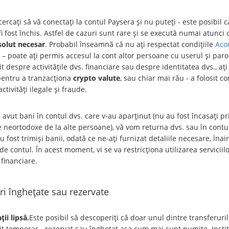
ercați să vă conectați la contul Paysera și nu puteți - este posibil c
fi fost închis. Astfel de cazuri sunt rare și se execută numai atunci
solut necesar
. Probabil înseamnă că nu ați respectat condițiile
Aco
l
– poate ați permis accesul la cont altor persoane cu userul și parol
it despre activitățile dvs. financiare sau despre identitatea dvs., ați 
pentru a tranzacționa
crypto valute
, sau chiar mai rău - a folosit co
ctivități ilegale și fraude.
 avut bani în contul dvs. care v-au aparținut (nu au fost încasați pr
e neortodoxe de la alte persoane), vă vom returna dvs. sau în contu
u fost trimiși banii, odată ce ne-ați furnizat detaliile necesare, înai
de contul. În acest moment, vi se va restricționa utilizarea serviciil
financiare.
i înghețate sau rezervate
ii lipsă.
Este posibil să descoperiți că doar unul dintre transferuril
it temporar - rezervat sau înghețat așa cum mai sunt numite. Instit