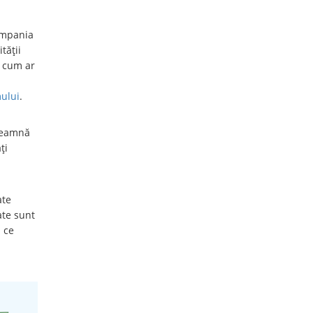
compania
tății
, cum ar
mului
.
nseamnă
ți
ate
ate sunt
 ce