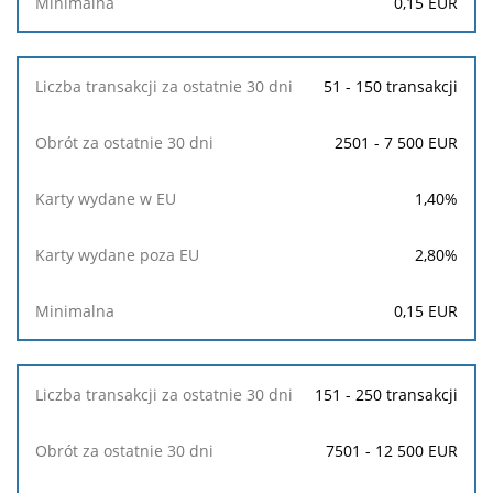
0,15
EUR
30
dni
51 - 150 transakcji
Karty
wydane
w
2501 - 7 500 EUR
EU
1,40
%
Karty
wydane
poza
2,80
%
EU
0,15
EUR
Minimalna
151 - 250 transakcji
7501 - 12 500 EUR