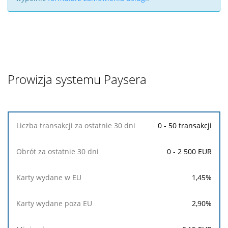
Prowizja systemu Paysera
Liczba
0 - 50 transakcji
transakcji
za
0 - 2 500 EUR
ostatnie
30
dni
1,45
%
Obrót
2,90
%
za
ostatnie