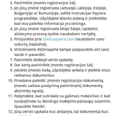
Pasirinkite įmonės registracijos šalį.
Jei jūsų įmonė registruota Lietuvoje, Latvijoje, Estijoje,
Bulgarijoje ar Rumunijoje, sekite instrukcijas Paysera
programėlėje. Užpildykite kliento anketą ir įsitikinkite,
kad visa pateikta informacija yra teisinga.
Jei jūsų įmonė registruota kitoje šalyje, sąskaitos
atidarymo procesą tęskite naudodami naršyklę.
Prisijunkite prie
bank.paysera.com
naudodami savo
sukurtą slaptažodį.
Viršutiniame dešiniajame kampe paspauskite ant savo
vardo ir pavardės.
Pasirinkite
Atidaryti verslo sąskaitą
.
Dar kartą pasirinkite įmonės registracijos šalį.
Įveskite įmonės kodą, užpildykite anketą ir įkelkite visus
reikiamus dokumentus.
Privaloma pateikti: įmonės registracijos dokumentą,
įmonės vadovo paskyrimą patvirtinantį dokumentą,
akcininkų sąrašą.
Pažymėkite, kad sutinkate su galimais mokesčiais ir kad
susipažinote su Bendrąja mokėjimo paslaugų sutartimi.
Spauskite
Pateikti
.
Jūsų verslo sąskaita bus atidaryta, kai dokumentai bus