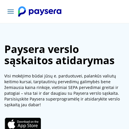
Toggle
navigation
Paysera verslo
sąskaitos atidarymas
Visi mokėjimo būdai jūsų e. parduotuvei, palankūs valiutų
keitimo kursai, tarptautinių pervedimų galimybės bene
žemiausia kaina rinkoje, vietiniai SEPA pervedimai greitai ir
patogiai – visa tai ir dar daugiau su Paysera verslo sąskaita.
Parsisiųskite Paysera superprogramėlę ir atsidarykite verslo
sąskaitą jau dabar!