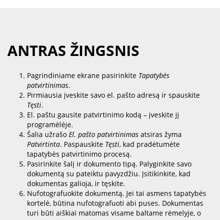
ANTRAS ŽINGSNIS
Pagrindiniame ekrane pasirinkite
Tapatybės
patvirtinimas
.
Pirmiausia įveskite savo el. pašto adresą ir spauskite
Tęsti
.
El. paštu gausite patvirtinimo kodą – įveskite jį
programėlėje.
Šalia užrašo
El. pašto patvirtinimas
atsiras žyma
Patvirtinta
. Paspauskite
Tęsti
, kad pradėtumėte
tapatybės patvirtinimo procesą.
Pasirinkite šalį ir dokumento tipą. Palyginkite savo
dokumentą su pateiktu pavyzdžiu. Įsitikinkite, kad
dokumentas galioja, ir tęskite.
Nufotografuokite dokumentą. Jei tai asmens tapatybės
kortelė, būtina nufotografuoti abi puses. Dokumentas
turi būti aiškiai matomas visame baltame rėmelyje, o