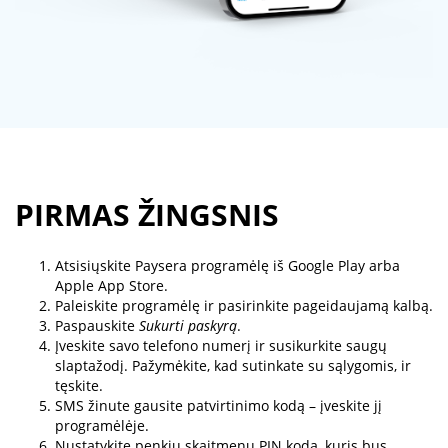
PIRMAS ŽINGSNIS
Atsisiųskite Paysera programėlę iš Google Play arba
Apple App Store.
Paleiskite programėlę ir pasirinkite pageidaujamą kalbą.
Paspauskite
Sukurti paskyrą
.
Įveskite savo telefono numerį ir susikurkite saugų
slaptažodį. Pažymėkite, kad sutinkate su sąlygomis, ir
tęskite.
SMS žinute gausite patvirtinimo kodą – įveskite jį
programėlėje.
Nustatykite penkių skaitmenų PIN kodą, kuris bus