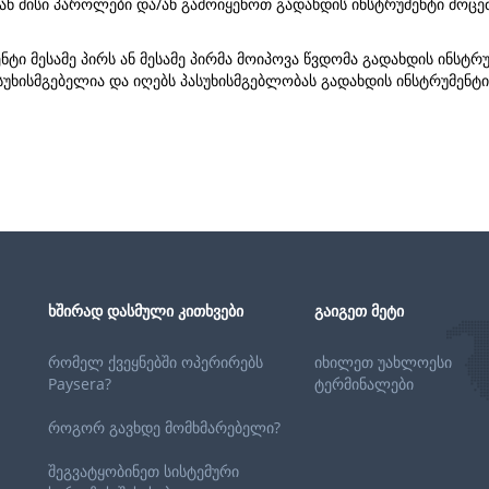
ან მისი პაროლები და/ან გამოიყენოთ გადახდის ინსტრუმენტი მოცე
ნტი მესამე პირს ან მესამე პირმა მოიპოვა წვდომა გადახდის ინსტრ
ასუხისმგებელია და იღებს პასუხისმგებლობას გადახდის ინსტრუმენ
ᲮᲨᲘᲠᲐᲓ ᲓᲐᲡᲛᲣᲚᲘ ᲙᲘᲗᲮᲕᲔᲑᲘ
ᲒᲐᲘᲒᲔᲗ ᲛᲔᲢᲘ
რომელ ქვეყნებში ოპერირებს
იხილეთ უახლოესი
Paysera?
ტერმინალები
როგორ გავხდე მომხმარებელი?
შეგვატყობინეთ სისტემური