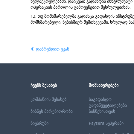
ხელშეკრულებაში, დაიცვათ გადახდის ინსტრუმენტი 
ოპერაციის პაროლის გამოყენებით შესრულებისას.
13. თუ მომხმარებელმა გადასცა გადახდის ინსტრუმე
მომხმარებელი, ნებისმიერ შემთხვევაში, სრულად პ
დაბრუნდით უკან
ᲩᲕᲔᲜᲡ ᲨᲔᲡᲐᲮᲔᲑ
ᲛᲝᲛᲡᲐᲮᲣᲠᲔᲑᲔᲑᲘ
კომპანიის შესახებ
საგადახდო
გადაწყვეტილებები
ბიზნეს პარტნიორობა
ბიზნესისთვის
ნიუსრუმი
Paysera სუპერაპი