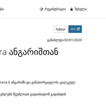
ბა
ᲠᲔᲒᲘᲡᲢᲠᲐᲪᲘᲐ
ᲨᲔᲡᲕᲚᲐ
ბეჭდვა
PDF
განახლდა:02/01/2020
ra ანგარიშთან
aysera-ს ანგარიშს და განახორციელოს ,ცალკეულ
არებლებს შეუძლიათ გადაიხადონ გადახდის