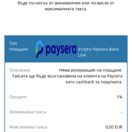
бъде по-нисък от минималния или по-висок от
максималната такса.
Тип
плащане
Услуга Paysera Bank
Link
Минимална
Максимална
Описание
Процент
такса
такса
Няма резервация на плащане.
Таксата ще бъде възстановена на клиента на Paysera
като cashback за покупката.
1
%
-
0,50
EUR