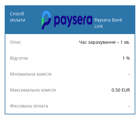
Споcіб
оплати
Paysera Bank
Link
Мінімальна
Максимальна
Фі
Опис
Відсоток
комісія
комісія
о
Час зарахування – 1 хв.
1
%
-
0.50
EUR
-