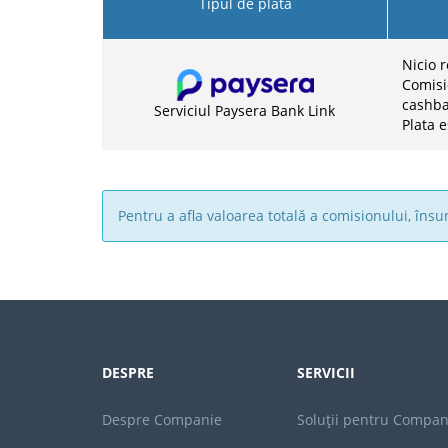
Tipul de plată
Nicio 
Comisi
cashba
Serviciul Paysera Bank Link
Plata e
Pentru a afla valoarea totală a comisionului, în
DESPRE
SERVICII
Despre Companie
Soluții pentru Compan