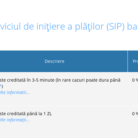
viciul de inițiere a plăților (SIP)
Descriere
Pr
este creditată în 3-5 minute (în rare cazuri poate dura până
0
*
)
te informatii...
ste creditată până la 1 ZL
0
te informații...