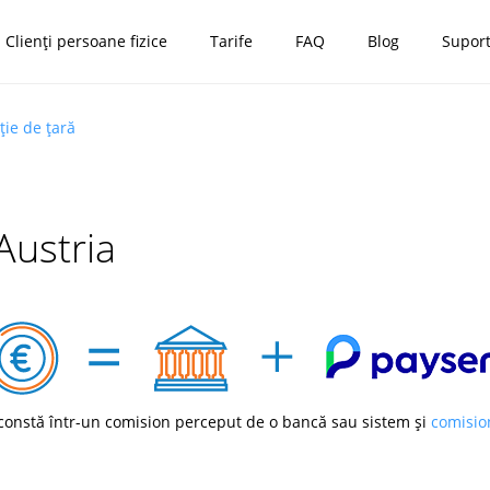
Clienți persoane fizice
Tarife
FAQ
Blog
Supor
ție de țară
 Austria
constă într-un comision perceput de o bancă sau sistem și
comisio