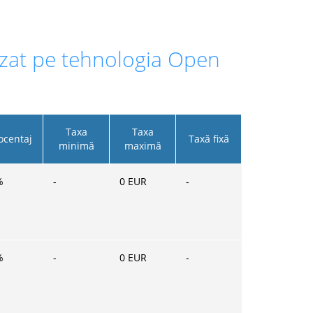
 bazat pe tehnologia Open
Taxa
Taxa
ocentaj
Taxă fixă
minimă
maximă
%
-
0
EUR
-
%
-
0
EUR
-