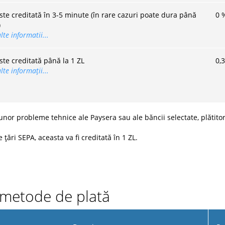
este creditată în 3-5 minute (în rare cazuri poate dura până
0
)
te informatii...
ste creditată până la 1 ZL
0,
te informații...
or probleme tehnice ale Paysera sau ale băncii selectate, plătitoru
 țări SEPA, aceasta va fi creditată în 1 ZL.
e metode de plată