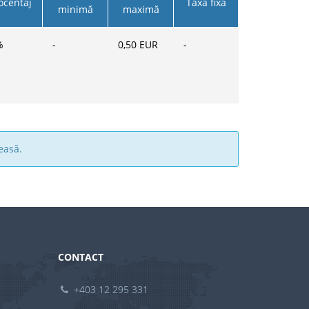
ocentaj
Taxă fixă
minimă
maximă
%
-
0,50
EUR
-
easă.
CONTACT
+403 12 295 331