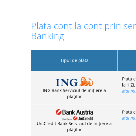
Plata cont la cont prin ser
Banking
Tipul de plată
Plata 
la 1 ZL
ING Bank Serviciul de inițiere a
Mai mul
plăților
Plata e
Mai mul
UniCredit Bank Serviciul de inițiere a
plăților