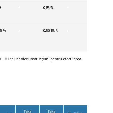
%
-
0
EUR
-
35
%
-
0,50
EUR
-
lui i se vor oferi instrucțiuni pentru efectuarea
Taxa
Taxa