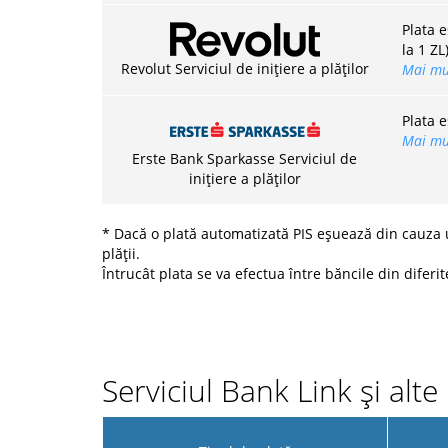
Plata 
la 1 ZL
Revolut Serviciul de inițiere a plăților
Mai mul
Plata e
Mai mul
Erste Bank Sparkasse Serviciul de
inițiere a plăților
* Dacă o plată automatizată PIS eșuează din cauza un
plății.
Întrucât plata se va efectua între băncile din diferite
Serviciul Bank Link și alt