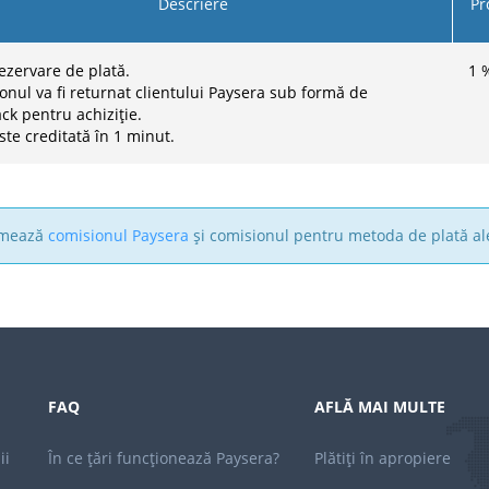
Descriere
Pr
rezervare de plată.
1
onul va fi returnat clientului Paysera sub formă de
ck pentru achiziție.
ste creditată în 1 minut.
sumează
comisionul Paysera
și comisionul pentru metoda de plată al
FAQ
AFLĂ MAI MULTE
ii
În ce țări funcționează Paysera?
Plătiți în apropiere