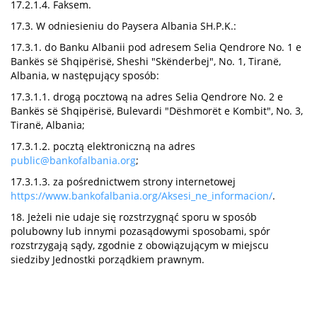
17.2.1.4. Faksem.
17.3. W odniesieniu do Paysera Albania SH.P.K.:
17.3.1. do Banku Albanii pod adresem Selia Qendrore No. 1 e
Bankës së Shqipërisë, Sheshi "Skënderbej", No. 1, Tiranë,
Albania, w następujący sposób:
17.3.1.1. drogą pocztową na adres Selia Qendrore No. 2 e
Bankës së Shqipërisë, Bulevardi "Dëshmorët e Kombit", No. 3,
Tiranë, Albania;
17.3.1.2. pocztą elektroniczną na adres
public@bankofalbania.org
;
17.3.1.3. za pośrednictwem strony internetowej
https://www.bankofalbania.org/Aksesi_ne_informacion/
.
18. Jeżeli nie udaje się rozstrzygnąć sporu w sposób
polubowny lub innymi pozasądowymi sposobami, spór
rozstrzygają sądy, zgodnie z obowiązującym w miejscu
siedziby Jednostki porządkiem prawnym.