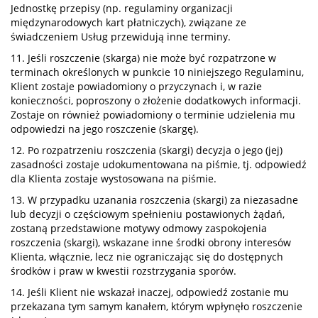
Jednostkę przepisy (np. regulaminy organizacji
międzynarodowych kart płatniczych), związane ze
świadczeniem Usług przewidują inne terminy.
11. Jeśli roszczenie (skarga) nie może być rozpatrzone w
terminach określonych w punkcie 10 niniejszego Regulaminu,
Klient zostaje powiadomiony o przyczynach i, w razie
konieczności, poproszony o złożenie dodatkowych informacji.
Zostaje on również powiadomiony o terminie udzielenia mu
odpowiedzi na jego roszczenie (skargę).
12. Po rozpatrzeniu roszczenia (skargi) decyzja o jego (jej)
zasadności zostaje udokumentowana na piśmie, tj. odpowiedź
dla Klienta zostaje wystosowana na piśmie.
13. W przypadku uzanania roszczenia (skargi) za niezasadne
lub decyzji o częściowym spełnieniu postawionych żądań,
zostaną przedstawione motywy odmowy zaspokojenia
roszczenia (skargi), wskazane inne środki obrony interesów
Klienta, włącznie, lecz nie ograniczając się do dostępnych
środków i praw w kwestii rozstrzygania sporów.
14. Jeśli Klient nie wskazał inaczej, odpowiedź zostanie mu
przekazana tym samym kanałem, którym wpłynęło roszczenie