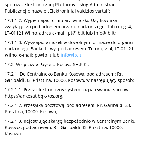
sporów - Elektronicznej Platformy Usług Administracji
Publicznej o nazwie „Elektroniniai valdžios vartai“;
17.1.1.2. Wypełniając formularz wniosku Użytkownika i
wysyłając go pod adresem organu nadzorczego: Totorių g. 4,
LT-01121 Wilno, adres e-mail:
pt@lb.lt
lub
info@lb.lt
;
17.1.1.3. Wysyłając wniosek w dowolnym formacie do organu
nadzorcego Banku Litwy, pod adresem: Totorių g. 4, LT-01121
Wilno, e-mail:
pt@lb.lt
lub
info@lb.lt
.
17.2. W sprawie Paysera Kosova SH.P.K.:
17.2.1. Do Centralnego Banku Kosowa, pod adresem: Rr.
Garibaldi 33, Prisztina, 10000, Kosowo, w następujący sposób:
17.2.1.1. Przez elektroniczny system rozpatrywania sporów:
https://ankesat.bqk-kos.org;
17.2.1.2. Przesyłką pocztową, pod adresem: Rr. Garibaldi 33,
Prisztina, 10000, Kosowo;
17.2.1.3. Rejestrując skargę bezpośednio w Centralnym Banku
Kosowa, pod adresem: Rr. Garibaldi 33, Prisztina, 10000,
Kosowo;