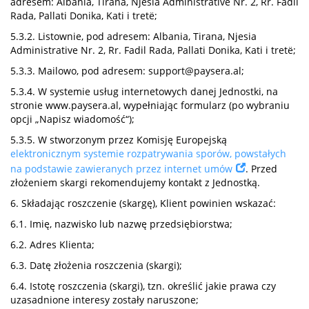
adresem: Albania, Tirana, Njesia Administrative Nr. 2, Rr. Fadil
Rada, Pallati Donika, Kati i tretë;
5.3.2. Listownie, pod adresem: Albania, Tirana, Njesia
Administrative Nr. 2, Rr. Fadil Rada, Pallati Donika, Kati i tretë;
5.3.3. Mailowo, pod adresem:
support@paysera.al
;
5.3.4. W systemie usług internetowych danej Jednostki, na
stronie www.paysera.al, wypełniając formularz (po wybraniu
opcji „Napisz wiadomość“);
5.3.5. W stworzonym przez Komisję Europejską
elektronicznym systemie rozpatrywania sporów, powstałych
na podstawie zawieranych przez internet umów
. Przed
złożeniem skargi rekomendujemy kontakt z Jednostką.
6. Składając roszczenie (skargę), Klient powinien wskazać:
6.1. Imię, nazwisko lub nazwę przedsiębiorstwa;
6.2. Adres Klienta;
6.3. Datę złożenia roszczenia (skargi);
6.4. Istotę roszczenia (skargi), tzn. określić jakie prawa czy
uzasadnione interesy zostały naruszone;