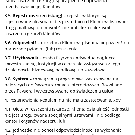
istoty roszczenia (skargi), sporządzenie odpowiedzi i
przedstawienie jej Klientowi.
3.5.
Rejestr roszczeń (skarg)
– rejestr, w którym są
rejestrowane otrzymane bezpośrednio od Klientów, listownie,
drogą mailową lub innymi środkami elektronicznymi
roszczenia (skargi) Klientów.
3.6.
Odpowiedź
– udzielona Klientowi pisemna odpowiedź na
poruszone pytania i (lub) roszczenia.
3.7.
Użytkownik
– osoba fizyczna (indywidualna), która
korzysta z usług Instytucji w celach nie związanych z jego
działalnością biznesową, handlową lub zawodową.
3.8.
System
– rozwiązania programowe, zastosowane na
należących do Paysera stronach internetowych. Rozwijane
przez Paysera i wykorzystywane do świadczenia usług.
4. Postanowienia Regulaminu nie mają zastosowania, gdy:
4.1. Ujęta w roszczeniu (skardze) Klienta działalność Jednostki
nie jest uregulowana specjalnymi ustawami i nie podlega
kontorli organów nadzoru, lub
4.2. Jednostka nie ponosi odpowiedzialności za wykonanie