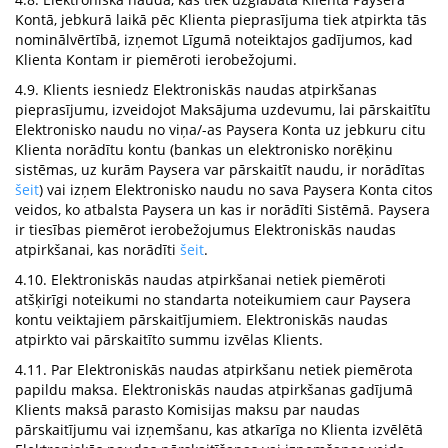
Kontā, jebkurā laikā pēc Klienta pieprasījuma tiek atpirkta tās
nominālvērtībā, izņemot Līgumā noteiktajos gadījumos, kad
Klienta Kontam ir piemēroti ierobežojumi.
4.9. Klients iesniedz Elektroniskās naudas atpirkšanas
pieprasījumu, izveidojot Maksājuma uzdevumu, lai pārskaitītu
Elektronisko naudu no viņa/-as Paysera Konta uz jebkuru citu
Klienta norādītu kontu (bankas un elektronisko norēķinu
sistēmas, uz kurām Paysera var pārskaitīt naudu, ir norādītas
šeit
) vai izņem Elektronisko naudu no sava Paysera Konta citos
veidos, ko atbalsta Paysera un kas ir norādīti Sistēmā. Paysera
ir tiesības piemērot ierobežojumus Elektroniskās naudas
atpirkšanai, kas norādīti
šeit
.
4.10. Elektroniskās naudas atpirkšanai netiek piemēroti
atšķirīgi noteikumi no standarta noteikumiem caur Paysera
kontu veiktajiem pārskaitījumiem. Elektroniskās naudas
atpirkto vai pārskaitīto summu izvēlas Klients.
4.11. Par Elektroniskās naudas atpirkšanu netiek piemērota
papildu maksa. Elektroniskās naudas atpirkšanas gadījumā
Klients maksā parasto Komisijas maksu par naudas
pārskaitījumu vai izņemšanu, kas atkarīga no Klienta izvēlētā