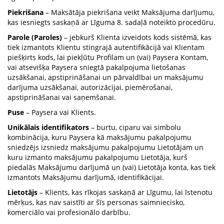
Piekrišana
– Maksātāja piekrišana veikt Maksājuma darījumu,
kas iesniegts saskaņā ar Līguma 8. sadaļā noteikto procedūru.
Parole (Paroles)
– jebkurš Klienta izveidots kods sistēmā, kas
tiek izmantots Klientu stingrajā autentifikācijā vai Klientam
piešķirts kods, lai piekļūtu Profilam un (vai) Paysera Kontam,
vai atsevišķa Paysera sniegtā pakalpojuma lietošanas
uzsākšanai, apstiprināšanai un pārvaldībai un maksājumu
darījuma uzsākšanai, autorizācijai, piemērošanai,
apstiprināšanai vai saņemšanai.
Puse
– Paysera vai Klients.
Unikālais identifikators
– burtu, ciparu vai simbolu
kombinācija, kuru Paysera kā maksājumu pakalpojumu
sniedzējs izsniedz maksājumu pakalpojumu Lietotājam un
kuru izmanto maksājumu pakalpojumu Lietotāja, kurš
piedalās Maksājumu darījumā un (vai) Lietotāja konta, kas tiek
izmantots Maksājumu darījumā, identifikācijai.
Lietotājs
– Klients, kas rīkojas saskaņā ar Līgumu, lai īstenotu
mērķus, kas nav saistīti ar šīs personas saimniecisko,
komerciālo vai profesionālo darbību.