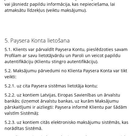
vai jāsniedz papildu informācija, kas nepieciešama, lai
atmaksātu līdzekļus (veiktu maksājumu).
5. Paysera Konta lietošana
5.1. Klients var pārvaldīt Paysera Kontu, pieslēdzoties savam
Profilam ar savu lietotājvārdu un Paroli un veicot papildu
autentifikāciju (Klientu stingro autentifikāciju).
5.2. Maksājumu pārvedumi no Klienta Paysera Konta var tikt
veikti:
5.2.1. uz cita Paysera sistēmas lietotāja kontu;
5.2.2. uz kontiem Latvijas, Eiropas Savienības un ārvalstu
bankās; (izņemot ārvalstu bankas, uz kurām Maksājumu
pārskaitījumi ir aizliegti: Paysera informē Klientu par šādām
valstīm Sistēmā);
5.2.3. uz kontiem citās elektronisko maksājumu sistēmās, kas
norādītas Sistēmā.