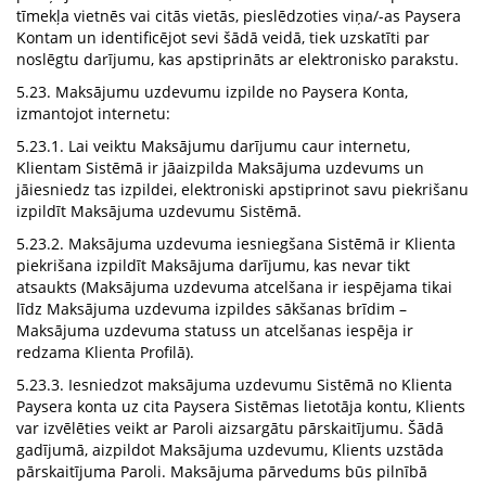
tīmekļa vietnēs vai citās vietās, pieslēdzoties viņa/-as Paysera
Kontam un identificējot sevi šādā veidā, tiek uzskatīti par
noslēgtu darījumu, kas apstiprināts ar elektronisko parakstu.
5.23. Maksājumu uzdevumu izpilde no Paysera Konta,
izmantojot internetu:
5.23.1. Lai veiktu Maksājumu darījumu caur internetu,
Klientam Sistēmā ir jāaizpilda Maksājuma uzdevums un
jāiesniedz tas izpildei, elektroniski apstiprinot savu piekrišanu
izpildīt Maksājuma uzdevumu Sistēmā.
5.23.2. Maksājuma uzdevuma iesniegšana Sistēmā ir Klienta
piekrišana izpildīt Maksājuma darījumu, kas nevar tikt
atsaukts (Maksājuma uzdevuma atcelšana ir iespējama tikai
līdz Maksājuma uzdevuma izpildes sākšanas brīdim –
Maksājuma uzdevuma statuss un atcelšanas iespēja ir
redzama Klienta Profilā).
5.23.3. Iesniedzot maksājuma uzdevumu Sistēmā no Klienta
Paysera konta uz cita Paysera Sistēmas lietotāja kontu, Klients
var izvēlēties veikt ar Paroli aizsargātu pārskaitījumu. Šādā
gadījumā, aizpildot Maksājuma uzdevumu, Klients uzstāda
pārskaitījuma Paroli. Maksājuma pārvedums būs pilnībā