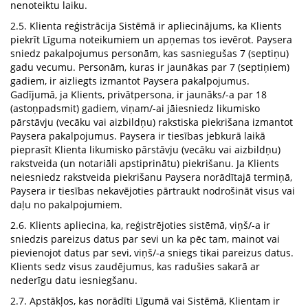
nenoteiktu laiku.
2.5. Klienta reģistrācija Sistēmā ir apliecinājums, ka Klients
piekrīt Līguma noteikumiem un apņemas tos ievērot. Paysera
sniedz pakalpojumus personām, kas sasniegušas 7 (septiņu)
gadu vecumu. Personām, kuras ir jaunākas par 7 (septiņiem)
gadiem, ir aizliegts izmantot Paysera pakalpojumus.
Gadījumā, ja Klients, privātpersona, ir jaunāks/-a par 18
(astoņpadsmit) gadiem, viņam/-ai jāiesniedz likumisko
pārstāvju (vecāku vai aizbildņu) rakstiska piekrišana izmantot
Paysera pakalpojumus. Paysera ir tiesības jebkurā laikā
pieprasīt Klienta likumisko pārstāvju (vecāku vai aizbildņu)
rakstveida (un notariāli apstiprinātu) piekrišanu. Ja Klients
neiesniedz rakstveida piekrišanu Paysera norādītajā termiņā,
Paysera ir tiesības nekavējoties pārtraukt nodrošināt visus vai
daļu no pakalpojumiem.
2.6. Klients apliecina, ka, reģistrējoties sistēmā, viņš/-a ir
sniedzis pareizus datus par sevi un ka pēc tam, mainot vai
pievienojot datus par sevi, viņš/-a sniegs tikai pareizus datus.
Klients sedz visus zaudējumus, kas radušies sakarā ar
nederīgu datu iesniegšanu.
2.7. Apstākļos, kas norādīti Līgumā vai Sistēmā, Klientam ir