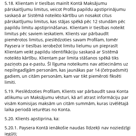
5.18. Klientam ir tiesības mainīt Kontā Maksājumu
pārskaitījumu limitus, veicot Profila papildu apstiprinājumu
saskaņā ar Sistēmā noteikto kārtību un nosakot citus
pārskaitījumu limitus, kas stājas spēkā pēc 12 stundām pēc
papildu limitu apstiprināšanas. Klientam ir tiesības noteikt
limitus pēc saviem ieskatiem. Klients var pārbaudīt
piemērotos limitus, pieslēdzoties savam Profilam, tomēr
Paysera ir tiesības ierobežot limitu lielumu un pieprasīt
Klientam veikt papildu identifikāciju saskaņā ar Sistēmā
noteikto kārtību. Klientam par limita stāšanos spēkā tiks
paziņots pa e-pastu. Šī līguma noteikums nav attiecināms uz
nepilngadīgām personām, kas jaunākas par 14 (četrpadsmit)
gadiem, un citām personām, kam var tikt piemēroti fiksēti
limiti.
5.19. Pieslēdzoties Profilam, Klients var pārbaudīt sava Konta
atlikumu un Maksājumu vēsturi, kā arī atrast informāciju par
visām Komisijas maksām un citām summām, kuras izvēlētajā
laika periodā ieturētas no Konta.
5.20. Klients apstiprina, ka:
5.20.1. Paysera Kontā ienākošie naudas līdzekļi nav noziedzīgi
iegūti;