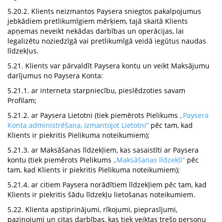
5.20.2. Klients neizmantos Paysera sniegtos pakalpojumus
jebkādiem pretlikumīgiem mērķiem, tajā skaitā Klients
apņemas neveikt nekādas darbības un operācijas, lai
legalizētu noziedzīgā vai pretlikumīgā veidā iegūtus naudas
līdzekļus.
5.21. Klients var pārvaldīt Paysera kontu un veikt Maksājumu
darījumus no Paysera Konta:
5.21.1. ar interneta starpniecību, pieslēdzoties savam
Profilam;
5.21.2. ar Paysera Lietotni (tiek piemērots Pielikums
„Paysera
Konta administrēšana, izmantojot Lietotni“
pēc tam, kad
Klients ir piekritis Pielikuma noteikumiem);
5.21.3. ar Maksāšanas līdzekļiem, kas sasaistīti ar Paysera
kontu (tiek piemērots Pielikums
„Maksāšanas līdzekļi“
pēc
tam, kad Klients ir piekritis Pielikuma noteikumiem);
5.21.4. ar citiem Paysera norādītiem līdzekļiem pēc tam, kad
Klients ir piekritis šādu līdzekļu lietošanas noteikumiem.
5.22. Klienta apstiprinājumi, rīkojumi, pieprasījumi,
paziņojumi un citas darbības, kas tiek veiktas trešo personu