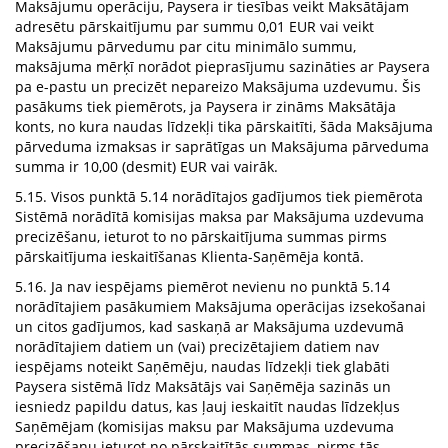
Maksājumu operāciju, Paysera ir tiesības veikt Maksātājam
adresētu pārskaitījumu par summu 0,01 EUR vai veikt
Maksājumu pārvedumu par citu minimālo summu,
maksājuma mērķī norādot pieprasījumu sazināties ar Paysera
pa e-pastu un precizēt nepareizo Maksājuma uzdevumu. Šis
pasākums tiek piemērots, ja Paysera ir zināms Maksātāja
konts, no kura naudas līdzekļi tika pārskaitīti, šāda Maksājuma
pārveduma izmaksas ir saprātīgas un Maksājuma pārveduma
summa ir 10,00 (desmit) EUR vai vairāk.
5.15. Visos punktā 5.14 norādītajos gadījumos tiek piemērota
Sistēmā norādītā komisijas maksa par Maksājuma uzdevuma
precizēšanu, ieturot to no pārskaitījuma summas pirms
pārskaitījuma ieskaitīšanas Klienta-Saņēmēja kontā.
5.16. Ja nav iespējams piemērot nevienu no punktā 5.14
norādītajiem pasākumiem Maksājuma operācijas izsekošanai
un citos gadījumos, kad saskaņā ar Maksājuma uzdevumā
norādītajiem datiem un (vai) precizētajiem datiem nav
iespējams noteikt Saņēmēju, naudas līdzekļi tiek glabāti
Paysera sistēmā līdz Maksātājs vai Saņēmēja sazinās un
iesniedz papildu datus, kas ļauj ieskaitīt naudas līdzekļus
Saņēmējam (komisijas maksu par Maksājuma uzdevuma
precizēšanu ieturot no pārskaitītās summas, pirms tās