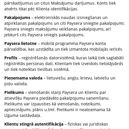
pārskaitījumus un citus Maksājumu darījumus. Konts tiek
atvērts tikai pēc Klienta identifikācijas.
Pakalpojums
– elektroniskās naudas izsniegšanas un
atpirkšanas pakalpojums un citi Paysera sniegtie pakalpojumi;
Paysera sniegts maksājumu veikšanas pakalpojums, arī
jebkurš cits Paysera sniegts pakalpojums.
Paysera lietotne
– mobilā programma Paysera konta
pārvaldībai, kas uzstādīta un tiek izmantota mobilajās ierīcēs.
Profils
– reģistrēšanās datorsistēmā, kuras laikā tiek saglabāti
reģistrētās personas dati, Klientam tiek izveidots lietotājvārds
un tiek noteiktas tiesības sistēmā.
Pieņemama valoda
– lietuviešu, angļu, krievu, latviešu un
poļu valoda.
Pielikums
– vienošanās starp Paysera un Klientu par
atsevišķu Paysera piedāvāto pakalpojumu saņemšanu.
Pielikums var izpausties kā vienošanās, noteikumi,
apliecinājumi, plāns u.tml. Pielikumi ir neatņemama šā
Līguma sastāvdaļa.
Klientu stingrā autentifikācija
– fiziskas vai juridiskas