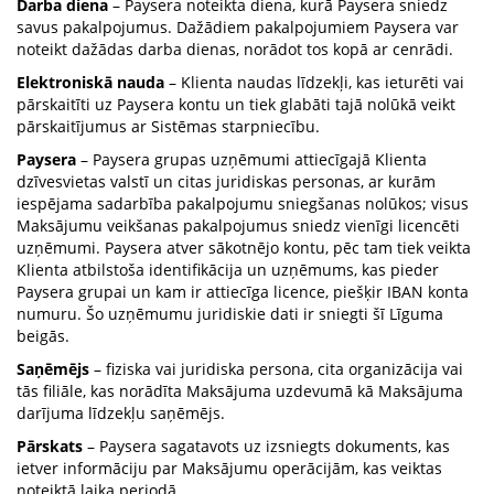
Darba diena
– Paysera noteikta diena, kurā Paysera sniedz
savus pakalpojumus. Dažādiem pakalpojumiem Paysera var
noteikt dažādas darba dienas, norādot tos kopā ar cenrādi.
Elektroniskā nauda
– Klienta naudas līdzekļi, kas ieturēti vai
pārskaitīti uz Paysera kontu un tiek glabāti tajā nolūkā veikt
pārskaitījumus ar Sistēmas starpniecību.
Paysera
– Paysera grupas uzņēmumi attiecīgajā Klienta
dzīvesvietas valstī un citas juridiskas personas, ar kurām
iespējama sadarbība pakalpojumu sniegšanas nolūkos; visus
Maksājumu veikšanas pakalpojumus sniedz vienīgi licencēti
uzņēmumi. Paysera atver sākotnējo kontu, pēc tam tiek veikta
Klienta atbilstoša identifikācija un uzņēmums, kas pieder
Paysera grupai un kam ir attiecīga licence, piešķir IBAN konta
numuru. Šo uzņēmumu juridiskie dati ir sniegti šī Līguma
beigās.
Saņēmējs
– fiziska vai juridiska persona, cita organizācija vai
tās filiāle, kas norādīta Maksājuma uzdevumā kā Maksājuma
darījuma līdzekļu saņēmējs.
Pārskats
– Paysera sagatavots uz izsniegts dokuments, kas
ietver informāciju par Maksājumu operācijām, kas veiktas
noteiktā laika periodā.