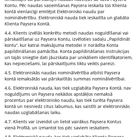
Kontu. Pēc naudas saņemšanas Paysera ieskaita tos Klienta
kontā vienlaicīgi emitējot Elektronisko naudu par
nominālvērtību. Elektroniskā nauda tiek ieskaitīta un glabāta
Klienta Paysera Kontā.
4.4. Klients izvēlās konkrētu metodi naudas noguldīšanai vai
pārskaitīšanai uz Paysera Kontu, izvēloties sadaļu „Papildināt
kontu“, kur katrai maksājuma metodei ir norādīta Konta
papildināšanas pamācība. Konta papildināšanas instrukcijas
un tajās sniegtie dati jāuzskata par unikāliem identifikatoriem,
kas nepieciešami, lai pārskaitījums tiktu veikts pareizi.
4.5. Elektroniskās naudas nominālvērtība atbilst Paysera
kontā iemaksātās vai pārskaitītās summas nominālvērtībai.
4.6. Elektroniskā nauda, kas tiek uzglabāta Paysera Kontā, nav
noguldījums un Paysera nekādos apstākļos nemaksā
procentus par elektronisko naudu, kas tiek turēta Paysera
kontā un nesniedz citus labumus, kas saistīti ar elektroniskās
naudas uzglabāšanas laiku.
4.7. Klients var izveidot un lietot vairākus Paysera Kontus
vienā Profilā, un izmantot tos pēc saviem ieskatiem.
4.8. Elektroniskā nauda, kas tiek uzglabāta Klienta Paysera