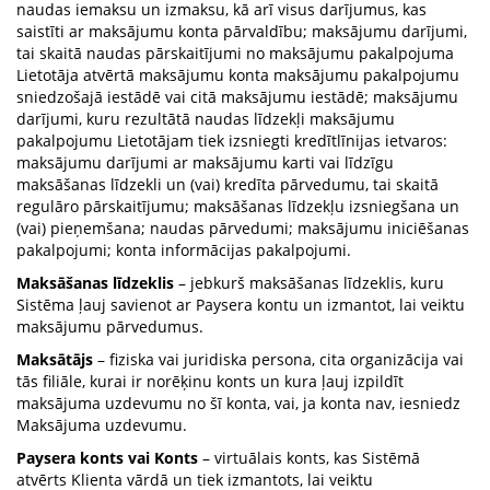
naudas iemaksu un izmaksu, kā arī visus darījumus, kas
saistīti ar maksājumu konta pārvaldību; maksājumu darījumi,
tai skaitā naudas pārskaitījumi no maksājumu pakalpojuma
Lietotāja atvērtā maksājumu konta maksājumu pakalpojumu
sniedzošajā iestādē vai citā maksājumu iestādē; maksājumu
darījumi, kuru rezultātā naudas līdzekļi maksājumu
pakalpojumu Lietotājam tiek izsniegti kredītlīnijas ietvaros:
maksājumu darījumi ar maksājumu karti vai līdzīgu
maksāšanas līdzekli un (vai) kredīta pārvedumu, tai skaitā
regulāro pārskaitījumu; maksāšanas līdzekļu izsniegšana un
(vai) pieņemšana; naudas pārvedumi; maksājumu iniciēšanas
pakalpojumi; konta informācijas pakalpojumi.
Maksāšanas līdzeklis
– jebkurš maksāšanas līdzeklis, kuru
Sistēma ļauj savienot ar Paysera kontu un izmantot, lai veiktu
maksājumu pārvedumus.
Maksātājs
– fiziska vai juridiska persona, cita organizācija vai
tās filiāle, kurai ir norēķinu konts un kura ļauj izpildīt
maksājuma uzdevumu no šī konta, vai, ja konta nav, iesniedz
Maksājuma uzdevumu.
Paysera konts vai Konts
– virtuālais konts, kas Sistēmā
atvērts Klienta vārdā un tiek izmantots, lai veiktu