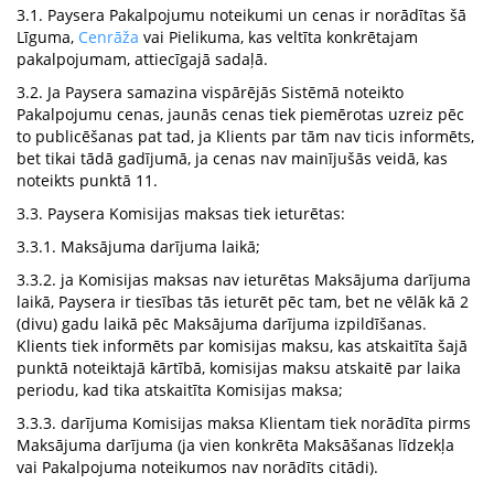
3.1. Paysera Pakalpojumu noteikumi un cenas ir norādītas šā
Līguma,
Cenrāža
vai Pielikuma, kas veltīta konkrētajam
pakalpojumam, attiecīgajā sadaļā.
3.2. Ja Paysera samazina vispārējās Sistēmā noteikto
Pakalpojumu cenas, jaunās cenas tiek piemērotas uzreiz pēc
to publicēšanas pat tad, ja Klients par tām nav ticis informēts,
bet tikai tādā gadījumā, ja cenas nav mainījušās veidā, kas
noteikts punktā 11.
3.3. Paysera Komisijas maksas tiek ieturētas:
3.3.1. Maksājuma darījuma laikā;
3.3.2. ja Komisijas maksas nav ieturētas Maksājuma darījuma
laikā, Paysera ir tiesības tās ieturēt pēc tam, bet ne vēlāk kā 2
(divu) gadu laikā pēc Maksājuma darījuma izpildīšanas.
Klients tiek informēts par komisijas maksu, kas atskaitīta šajā
punktā noteiktajā kārtībā, komisijas maksu atskaitē par laika
periodu, kad tika atskaitīta Komisijas maksa;
3.3.3. darījuma Komisijas maksa Klientam tiek norādīta pirms
Maksājuma darījuma (ja vien konkrēta Maksāšanas līdzekļa
vai Pakalpojuma noteikumos nav norādīts citādi).