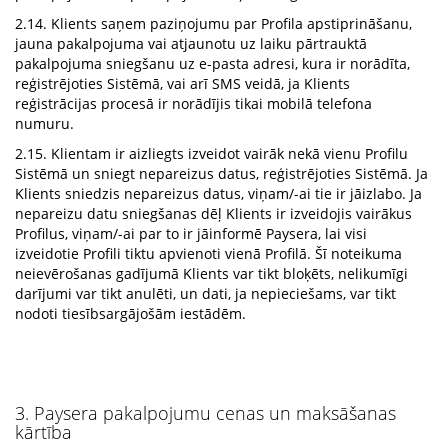
2.14. Klients saņem paziņojumu par Profila apstiprināšanu,
jauna pakalpojuma vai atjaunotu uz laiku pārtrauktā
pakalpojuma sniegšanu uz e-pasta adresi, kura ir norādīta,
reģistrējoties Sistēmā, vai arī SMS veidā, ja Klients
reģistrācijas procesā ir norādījis tikai mobilā telefona
numuru.
2.15. Klientam ir aizliegts izveidot vairāk nekā vienu Profilu
Sistēmā un sniegt nepareizus datus, reģistrējoties Sistēmā. Ja
Klients sniedzis nepareizus datus, viņam/-ai tie ir jāizlabo. Ja
nepareizu datu sniegšanas dēļ Klients ir izveidojis vairākus
Profilus, viņam/-ai par to ir jāinformē Paysera, lai visi
izveidotie Profili tiktu apvienoti vienā Profilā. Šī noteikuma
neievērošanas gadījumā Klients var tikt bloķēts, nelikumīgi
darījumi var tikt anulēti, un dati, ja nepieciešams, var tikt
nodoti tiesībsargājošām iestādēm.
3. Paysera pakalpojumu cenas un maksāšanas
kārtība