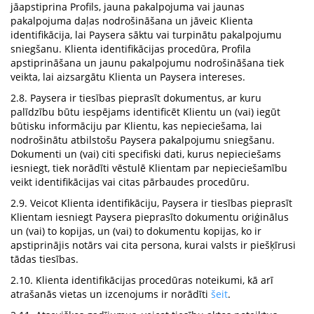
jāapstiprina Profils, jauna pakalpojuma vai jaunas
pakalpojuma daļas nodrošināšana un jāveic Klienta
identifikācija, lai Paysera sāktu vai turpinātu pakalpojumu
sniegšanu. Klienta identifikācijas procedūra, Profila
apstiprināšana un jaunu pakalpojumu nodrošināšana tiek
veikta, lai aizsargātu Klienta un Paysera intereses.
2.8. Paysera ir tiesības pieprasīt dokumentus, ar kuru
palīdzību būtu iespējams identificēt Klientu un (vai) iegūt
būtisku informāciju par Klientu, kas nepieciešama, lai
nodrošinātu atbilstošu Paysera pakalpojumu sniegšanu.
Dokumenti un (vai) citi specifiski dati, kurus nepieciešams
iesniegt, tiek norādīti vēstulē Klientam par nepieciešamību
veikt identifikācijas vai citas pārbaudes procedūru.
2.9. Veicot Klienta identifikāciju, Paysera ir tiesības pieprasīt
Klientam iesniegt Paysera pieprasīto dokumentu oriģinālus
un (vai) to kopijas, un (vai) to dokumentu kopijas, ko ir
apstiprinājis notārs vai cita persona, kurai valsts ir piešķīrusi
tādas tiesības.
2.10. Klienta identifikācijas procedūras noteikumi, kā arī
atrašanās vietas un izcenojums ir norādīti
šeit
.