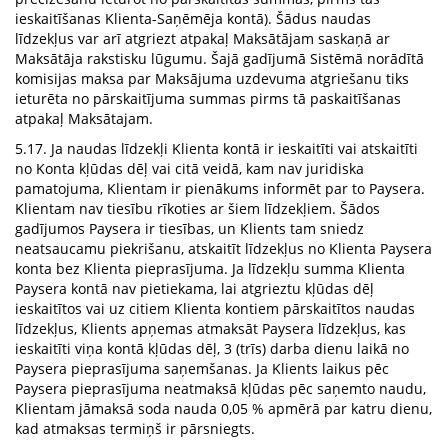
ieskaitīšanas Klienta-Saņēmēja kontā). Šādus naudas
līdzekļus var arī atgriezt atpakaļ Maksātājam saskaņā ar
Maksātāja rakstisku lūgumu. Šajā gadījumā Sistēmā norādītā
komisijas maksa par Maksājuma uzdevuma atgriešanu tiks
ieturēta no pārskaitījuma summas pirms tā paskaitīšanas
atpakaļ Maksātajam.
5.17. Ja naudas līdzekļi Klienta kontā ir ieskaitīti vai atskaitīti
no Konta kļūdas dēļ vai citā veidā, kam nav juridiska
pamatojuma, Klientam ir pienākums informēt par to Paysera.
Klientam nav tiesību rīkoties ar šiem līdzekļiem. Šādos
gadījumos Paysera ir tiesības, un Klients tam sniedz
neatsaucamu piekrišanu, atskaitīt līdzekļus no Klienta Paysera
konta bez Klienta pieprasījuma. Ja līdzekļu summa Klienta
Paysera kontā nav pietiekama, lai atgrieztu kļūdas dēļ
ieskaitītos vai uz citiem Klienta kontiem pārskaitītos naudas
līdzekļus, Klients apņemas atmaksāt Paysera līdzekļus, kas
ieskaitīti viņa kontā kļūdas dēļ, 3 (trīs) darba dienu laikā no
Paysera pieprasījuma saņemšanas. Ja Klients laikus pēc
Paysera pieprasījuma neatmaksā kļūdas pēc saņemto naudu,
Klientam jāmaksā soda nauda 0,05 % apmērā par katru dienu,
kad atmaksas termiņš ir pārsniegts.