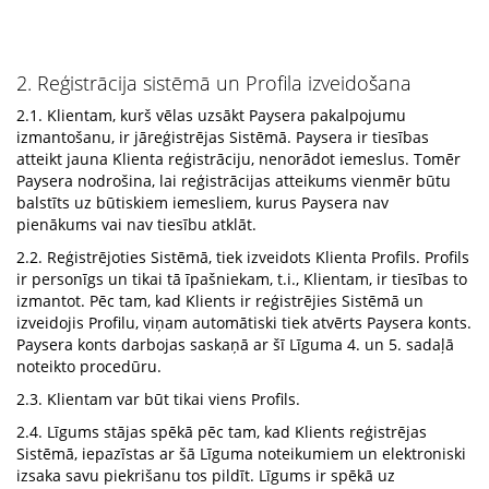
2. Reģistrācija sistēmā un Profila izveidošana
2.1. Klientam, kurš vēlas uzsākt Paysera pakalpojumu
izmantošanu, ir jāreģistrējas Sistēmā. Paysera ir tiesības
atteikt jauna Klienta reģistrāciju, nenorādot iemeslus. Tomēr
Paysera nodrošina, lai reģistrācijas atteikums vienmēr būtu
balstīts uz būtiskiem iemesliem, kurus Paysera nav
pienākums vai nav tiesību atklāt.
2.2. Reģistrējoties Sistēmā, tiek izveidots Klienta Profils. Profils
ir personīgs un tikai tā īpašniekam, t.i., Klientam, ir tiesības to
izmantot. Pēc tam, kad Klients ir reģistrējies Sistēmā un
izveidojis Profilu, viņam automātiski tiek atvērts Paysera konts.
Paysera konts darbojas saskaņā ar šī Līguma 4. un 5. sadaļā
noteikto procedūru.
2.3. Klientam var būt tikai viens Profils.
2.4. Līgums stājas spēkā pēc tam, kad Klients reģistrējas
Sistēmā, iepazīstas ar šā Līguma noteikumiem un elektroniski
izsaka savu piekrišanu tos pildīt. Līgums ir spēkā uz