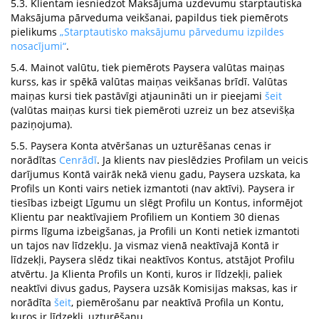
5.3. Klientam iesniedzot Maksājuma uzdevumu starptautiska
Maksājuma pārveduma veikšanai, papildus tiek piemērots
pielikums
„Starptautisko maksājumu pārvedumu izpildes
nosacījumi“
.
5.4. Mainot valūtu, tiek piemērots Paysera valūtas maiņas
kurss, kas ir spēkā valūtas maiņas veikšanas brīdī. Valūtas
maiņas kursi tiek pastāvīgi atjaunināti un ir pieejami
šeit
(valūtas maiņas kursi tiek piemēroti uzreiz un bez atsevišķa
paziņojuma).
5.5. Paysera Konta atvēršanas un uzturēšanas cenas ir
norādītas
Cenrādī
. Ja klients nav pieslēdzies Profilam un veicis
darījumus Kontā vairāk nekā vienu gadu, Paysera uzskata, ka
Profils un Konti vairs netiek izmantoti (nav aktīvi). Paysera ir
tiesības izbeigt Līgumu un slēgt Profilu un Kontus, informējot
Klientu par neaktīvajiem Profiliem un Kontiem 30 dienas
pirms līguma izbeigšanas, ja Profili un Konti netiek izmantoti
un tajos nav līdzekļu. Ja vismaz vienā neaktīvajā Kontā ir
līdzekļi, Paysera slēdz tikai neaktīvos Kontus, atstājot Profilu
atvērtu. Ja Klienta Profils un Konti, kuros ir līdzekļi, paliek
neaktīvi divus gadus, Paysera uzsāk Komisijas maksas, kas ir
norādīta
šeit
, piemērošanu par neaktīvā Profila un Kontu,
kuros ir līdzekļi, uzturēšanu.