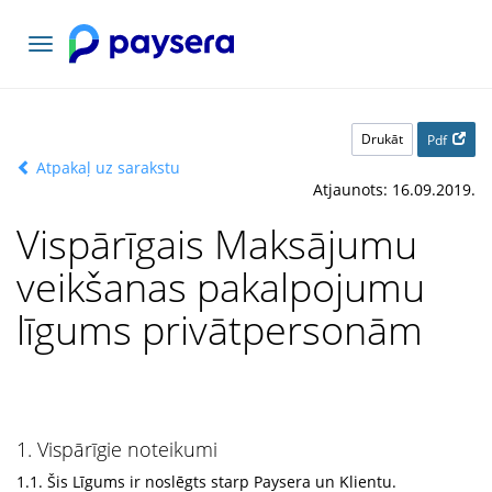
Pārslēgt
navigāciju
Drukāt
Pdf
Atpakaļ uz sarakstu
Atjaunots: 16.09.2019.
Vispārīgais Maksājumu
veikšanas pakalpojumu
līgums privātpersonām
1. Vispārīgie noteikumi
1.1. Šis Līgums ir noslēgts starp Paysera un Klientu.