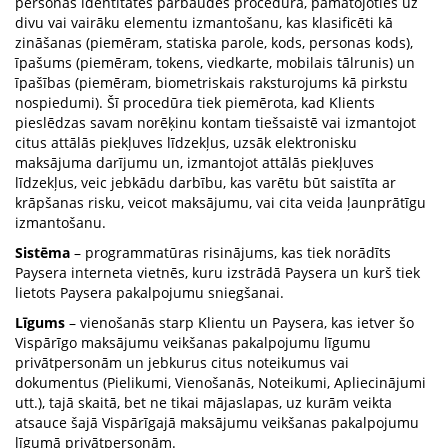
personas identitātes pārbaudes procedūra, pamatojoties uz
divu vai vairāku elementu izmantošanu, kas klasificēti kā
zināšanas (piemēram, statiska parole, kods, personas kods),
īpašums (piemēram, tokens, viedkarte, mobilais tālrunis) un
īpašības (piemēram, biometriskais raksturojums kā pirkstu
nospiedumi). Šī procedūra tiek piemērota, kad Klients
pieslēdzas savam norēķinu kontam tiešsaistē vai izmantojot
citus attālās piekļuves līdzekļus, uzsāk elektronisku
maksājuma darījumu un, izmantojot attālās piekļuves
līdzekļus, veic jebkādu darbību, kas varētu būt saistīta ar
krāpšanas risku, veicot maksājumu, vai cita veida ļaunprātīgu
izmantošanu.
Sistēma
– programmatūras risinājums, kas tiek norādīts
Paysera interneta vietnēs, kuru izstrādā Paysera un kurš tiek
lietots Paysera pakalpojumu sniegšanai.
Līgums
– vienošanās starp Klientu un Paysera, kas ietver šo
Vispārīgo maksājumu veikšanas pakalpojumu līgumu
privātpersonām un jebkurus citus noteikumus vai
dokumentus (Pielikumi, Vienošanās, Noteikumi, Apliecinājumi
utt.), tajā skaitā, bet ne tikai mājaslapas, uz kurām veikta
atsauce šajā Vispārīgajā maksājumu veikšanas pakalpojumu
līgumā privātpersonām.