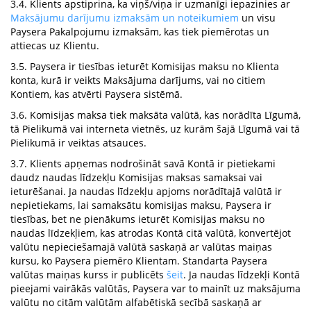
3.4. Klients apstiprina, ka viņš/viņa ir uzmanīgi iepazinies ar
Maksājumu darījumu izmaksām un noteikumiem
un visu
Paysera Pakalpojumu izmaksām, kas tiek piemērotas un
attiecas uz Klientu.
3.5. Paysera ir tiesības ieturēt Komisijas maksu no Klienta
konta, kurā ir veikts Maksājuma darījums, vai no citiem
Kontiem, kas atvērti Paysera sistēmā.
3.6. Komisijas maksa tiek maksāta valūtā, kas norādīta Līgumā,
tā Pielikumā vai interneta vietnēs, uz kurām šajā Līgumā vai tā
Pielikumā ir veiktas atsauces.
3.7. Klients apņemas nodrošināt savā Kontā ir pietiekami
daudz naudas līdzekļu Komisijas maksas samaksai vai
ieturēšanai. Ja naudas līdzekļu apjoms norādītajā valūtā ir
nepietiekams, lai samaksātu komisijas maksu, Paysera ir
tiesības, bet ne pienākums ieturēt Komisijas maksu no
naudas līdzekļiem, kas atrodas Kontā citā valūtā, konvertējot
valūtu nepieciešamajā valūtā saskaņā ar valūtas maiņas
kursu, ko Paysera piemēro Klientam. Standarta Paysera
valūtas maiņas kurss ir publicēts
šeit
. Ja naudas līdzekļi Kontā
pieejami vairākās valūtās, Paysera var to mainīt uz maksājuma
valūtu no citām valūtām alfabētiskā secībā saskaņā ar