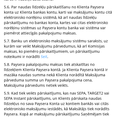
5.6. Par naudas līdzekļu pārskaitīšanu no Klienta Paysera
konta uz Klienta bankas kontu, karti vai maksājumu kontu citā
elektronisko norēķinu sistēmā, kā arī naudas līdzekļu
pārskaitījumu no bankas konta, kartes vai citas elektronisko
norēķinu sistēmas uz Paysera kontu banka vai sistēma var
piemērot attiecīgās pakalpojumu maksas.
5.7. Banku un elektronisko maksājumu sistēmu saraksts, uz
kurām var veikt Maksājumu pārvedumus, kā arī Komisijas
maksas, ko piemēro pārskaitījumiem, un pārskaitījumu
noteikumi ir norādīti
šeit
.
5.8. Paysera pakalpojumu maksas tiek atskaitītas no
līdzekļiem Klienta Paysera kontā. Ja Klienta Paysera kontā ir
mazāka naudas summa nekā Klienta norādītā Maksājuma
pārveduma summa un Paysera pakalpojuma cena,
Maksājuma pārvedums netiek veikts.
5.9. Kad tiek veikts pārskaitījums, kas nav SEPA, TARGET2 vai
SEPA Instant pārskaitījums, un Klients pārskaita naudas
līdzekļus no sava Paysera Konta uz kontiem bankās vai citās
elektronisko maksājumu iestādēs, kā Maksātājs tiek norādīts
Paysera. Kopā ar maksājumu pārskaitījumu Saņēmējam tiek