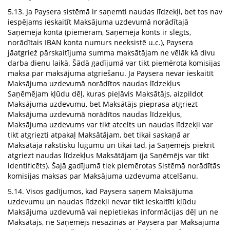
5.13. Ja Paysera sistēmā ir saņemti naudas līdzekļi, bet tos nav
iespējams ieskaitīt Maksājuma uzdevumā norādītajā
Saņēmēja kontā (piemēram, Saņēmēja konts ir slēgts,
norādītais IBAN konta numurs neeksistē u.c.), Paysera
jāatgriež pārskaitījuma summa maksātājam ne vēlāk kā divu
darba dienu laikā. Šādā gadījumā var tikt piemērota komisijas
maksa par maksājuma atgriešanu. Ja Paysera nevar ieskaitīt
Maksājuma uzdevumā norādītos naudas līdzekļus
Saņēmējam kļūdu dēļ, kuras pieļāvis Maksātājs, aizpildot
Maksājuma uzdevumu, bet Maksātājs pieprasa atgriezt
Maksājuma uzdevumā norādītos naudas līdzekļus,
Maksājuma uzdevums var tikt atcelts un naudas līdzekļi var
tikt atgriezti atpakaļ Maksātājam, bet tikai saskaņā ar
Maksātāja rakstisku lūgumu un tikai tad, ja Saņēmējs piekrīt
atgriezt naudas līdzekļus Maksātājam (ja Saņēmējs var tikt
identificēts). Šajā gadījumā tiek piemērotas Sistēmā norādītās
komisijas maksas par Maksājuma uzdevuma atcelšanu.
5.14. Visos gadījumos, kad Paysera saņem Maksājuma
uzdevumu un naudas līdzekļi nevar tikt ieskaitīti kļūdu
Maksājuma uzdevumā vai nepietiekas informācijas dēļ un ne
Maksātājs, ne Saņēmējs nesazinās ar Paysera par Maksājuma