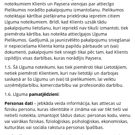
noteikumiem Klients un Paysera vienojas par attiecīgo
Pielikumos norādīto pakalpojumu izmantošanu. Pielikumos
noteiktajai kārtībai piešķirama priekšroka iepretim citiem
Līguma noteikumiem. Brīdī, kad Klients uzsāk tādu
pakalpojumu lietošanu, kuri iepriekš nav tikuši izmantoti, tiek
piemērota kārtība, kas noteikta attiecīgajos Līguma
Pielikumos. Gadījumā, ja jaunizvēlēto pakalpojumu sniegšanai
ir nepieciešama Klienta konta papildu pārbaude un (vai)
dokumenti, pakalpojumi tiek sniegti tikai pēc tam, kad Klients
izpildījis visas darbības, kuras norādījis Paysera.
1.5. Šā Līguma noteikumi, kas tiek piemēroti tikai Lietotājiem,
netiek piemēroti Klientiem, kuri nav lietotāji un darbojas
saskaņā ar šo Līgumu un (vai) tā pielikumiem, lai veiktu
uzņēmējdarbību, komercdarbību vai profesionālo darbību.
1.6. Līguma
pamatjēdzieni
:
Personas dati
– jebkāda veida informācija, kas attiecas uz
fizisku personu, kuras identitāte ir zināma vai var tikt tieši vai
netieši noteikta, izmantojot šādus datus: personas kodu, vienu
vai vairākas fiziskas, fizioloģiskas, psiholoģiskas, ekonomiskas,
kulturālas vai sociāla rakstura personas īpašības.