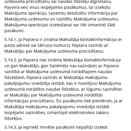
uzdevuma precizēšanu vai naudas līdzekļu atgriešanu,
Paysera veic visus iespējamos pasākumus, lai izsekotu
Maksājuma operāciju, saņemtu detalizētu informācija par
Maksājuma uzdevumu un izpildītu Maksājuma uzdevumu.
Maksājuma operācijas izsekošanai var tikt izmantoti šādi
pasākumi:
5.14.1. Ja Paysera ir zināma Maksātāja kontaktinformācija (e-
pasta adrese vai tālruņa numurs), Paysera sazinās ar
Maksātāju par Maksājuma uzdevuma precizēšanu;
5.14.2. Ja Paysera nav zināma Maksātāja kontaktinformācija
un gan Maksātājs, gan Saņēmējs nav sazinājies ar Paysera
saistībā ar Maksājuma uzdevumā norādītajiem naudas
līdzekļiem, Paysera sazinās ar Maksātāja maksājumu
pakalpojumu sniedzēja iestādi, kas ir nosūtījusi Maksājuma
uzdevumā norādītos naudas līdzekļus, ar lūgumu sazināties
ar Maksātāju par Maksājuma uzdevumā norādītās
informācijas precizēšanu. Šis pasākums tiek piemērots, ja ar
Maksātāja maksājumu pakalpojumu sniedzēja iestādi
iespējams sazināties, izmantojot elektroniskos sakaru
līdzekļus.
5.14.3. Ja iepriekš minētie pasākumi nepalīdz izsekot