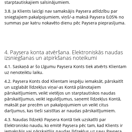
starptautiskajiem saīsinājumiem.
3.8. Ja Klients laicīgi nav samaksājis Paysera atlīdzību par
sniegtajiem pakalpojumiem, viņš/-a maksā Paysera 0,05% no
summas par katru nokavēto dienu pēc Paysera pieprasījuma.
4. Paysera konta atvēršana. Elektroniskās naudas
izsniegšanas un atpirkšanas noteikumi
4.1. Saskaņā ar šo Līgumu Paysera Konts tiek atvērts Klientam
uz nenoteiktu laiku.
4.2. Paysera Konts dod Klientam iespēju iemaksāt, pārskaitīt
un uzglabāt līdzekļus viņa/-as Kontā plānotajiem
pārskaitījumiem, veikt vietējos un starptautiskos naudas
pārskaitījumus, veikt ieguldījumus, saņemt līdzekļus Kontā,
maksāt par precēm un pakalpojumiem un veikt citus
darījumus, kas tieši saistītas ar naudas pārskaitījumiem.
4.3. Naudas līdzekļi Paysera Kontā tiek uzskatīti par
Elektronisko naudu, ko emitē Paysera pēc tam, kad Klients ir
iemaksājis vai pārskaitījis naudas līdzekļus uz savu Paysera