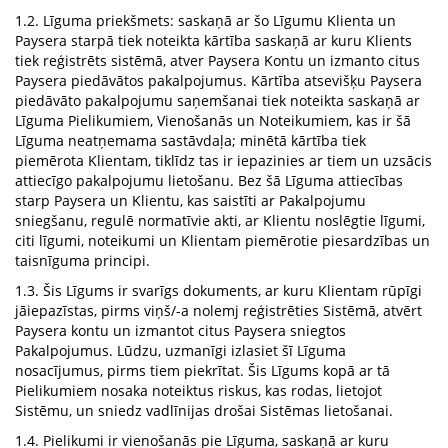
1.2. Līguma priekšmets: saskaņā ar šo Līgumu Klienta un
Paysera starpā tiek noteikta kārtība saskaņā ar kuru Klients
tiek reģistrēts sistēmā, atver Paysera Kontu un izmanto citus
Paysera piedāvātos pakalpojumus. Kārtība atsevišķu Paysera
piedāvāto pakalpojumu saņemšanai tiek noteikta saskaņā ar
Līguma Pielikumiem, Vienošanās un Noteikumiem, kas ir šā
Līguma neatņemama sastāvdaļa; minētā kārtība tiek
piemērota Klientam, tiklīdz tas ir iepazinies ar tiem un uzsācis
attiecīgo pakalpojumu lietošanu. Bez šā Līguma attiecības
starp Paysera un Klientu, kas saistīti ar Pakalpojumu
sniegšanu, regulē normatīvie akti, ar Klientu noslēgtie līgumi,
citi līgumi, noteikumi un Klientam piemērotie piesardzības un
taisnīguma principi.
1.3. Šis Līgums ir svarīgs dokuments, ar kuru Klientam rūpīgi
jāiepazīstas, pirms viņš/-a nolemj reģistrēties Sistēmā, atvērt
Paysera kontu un izmantot citus Paysera sniegtos
Pakalpojumus. Lūdzu, uzmanīgi izlasiet šī Līguma
nosacījumus, pirms tiem piekrītat. Šis Līgums kopā ar tā
Pielikumiem nosaka noteiktus riskus, kas rodas, lietojot
Sistēmu, un sniedz vadlīnijas drošai Sistēmas lietošanai.
1.4. Pielikumi ir vienošanās pie Līguma, saskaņā ar kuru