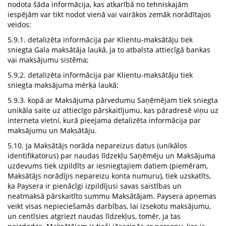
nodota šāda informācija, kas atkarībā no tehniskajām
iespējām var tikt nodot vienā vai vairākos zemāk norādītajos
veidos:
5.9.1. detalizēta informācija par Klientu-maksātāju tiek
sniegta Gala maksātāja laukā, ja to atbalsta attiecīgā bankas
vai maksājumu sistēma;
5.9.2. detalizēta informācija par Klientu-maksātāju tiek
sniegta maksājuma mērķa laukā;
5.9.3. kopā ar Maksājuma pārvedumu Saņēmējam tiek sniegta
unikāla saite uz attiecīgo pārskaitījumu, kas pāradresē viņu uz
interneta vietni, kurā pieejama detalizēta informācija par
maksājumu un Maksātāju.
5.10. Ja Maksātājs norāda nepareizus datus (unikālos
identifikatorus) par naudas līdzekļu Saņēmēju un Maksājuma
uzdevums tiek izpildīts ar iesniegtajiem datiem (piemēram,
Maksātājs norādījis nepareizu konta numuru), tiek uzskatīts,
ka Paysera ir pienācīgi izpildījusi savas saistības un
neatmaksā pārskaitīto summu Maksātājam. Paysera apņemas
veikt visas nepieciešamās darbības, lai izsekotu maksājumu,
un centīsies atgriezt naudas līdzekļus, tomēr, ja tas