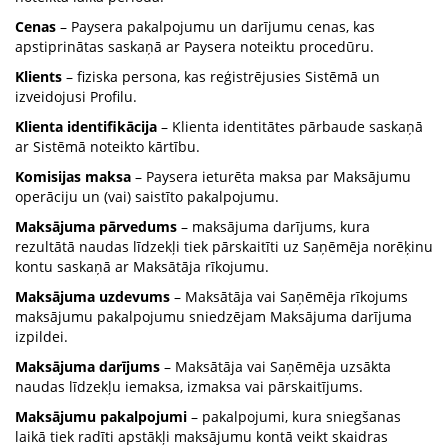
Cenas
– Paysera pakalpojumu un darījumu cenas, kas
apstiprinātas saskaņā ar Paysera noteiktu procedūru.
Klients
– fiziska persona, kas reģistrējusies Sistēmā un
izveidojusi Profilu.
Klienta identifikācija
– Klienta identitātes pārbaude saskaņā
ar Sistēmā noteikto kārtību.
Komisijas maksa
– Paysera ieturēta maksa par Maksājumu
operāciju un (vai) saistīto pakalpojumu.
Maksājuma pārvedums
– maksājuma darījums, kura
rezultātā naudas līdzekļi tiek pārskaitīti uz Saņēmēja norēķinu
kontu saskaņā ar Maksātāja rīkojumu.
Maksājuma uzdevums
– Maksātāja vai Saņēmēja rīkojums
maksājumu pakalpojumu sniedzējam Maksājuma darījuma
izpildei.
Maksājuma darījums
– Maksātāja vai Saņēmēja uzsākta
naudas līdzekļu iemaksa, izmaksa vai pārskaitījums.
Maksājumu pakalpojumi
– pakalpojumi, kura sniegšanas
laikā tiek radīti apstākļi maksājumu kontā veikt skaidras