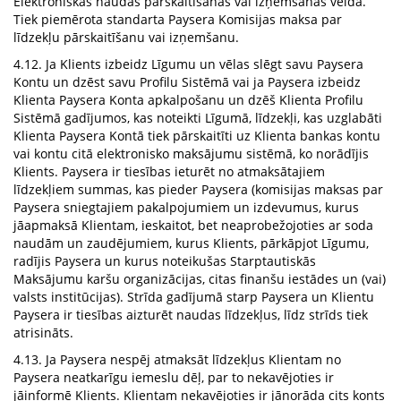
Elektroniskās naudas pārskaitīšanas vai izņemšanas veida.
Tiek piemērota standarta Paysera Komisijas maksa par
līdzekļu pārskaitīšanu vai izņemšanu.
4.12. Ja Klients izbeidz Līgumu un vēlas slēgt savu Paysera
Kontu un dzēst savu Profilu Sistēmā vai ja Paysera izbeidz
Klienta Paysera Konta apkalpošanu un dzēš Klienta Profilu
Sistēmā gadījumos, kas noteikti Līgumā, līdzekļi, kas uzglabāti
Klienta Paysera Kontā tiek pārskaitīti uz Klienta bankas kontu
vai kontu citā elektronisko maksājumu sistēmā, ko norādījis
Klients. Paysera ir tiesības ieturēt no atmaksātajiem
līdzekļiem summas, kas pieder Paysera (komisijas maksas par
Paysera sniegtajiem pakalpojumiem un izdevumus, kurus
jāapmaksā Klientam, ieskaitot, bet neaprobežojoties ar soda
naudām un zaudējumiem, kurus Klients, pārkāpjot Līgumu,
radījis Paysera un kurus noteikušas Starptautiskās
Maksājumu karšu organizācijas, citas finanšu iestādes un (vai)
valsts institūcijas). Strīda gadījumā starp Paysera un Klientu
Paysera ir tiesības aizturēt naudas līdzekļus, līdz strīds tiek
atrisināts.
4.13. Ja Paysera nespēj atmaksāt līdzekļus Klientam no
Paysera neatkarīgu iemeslu dēļ, par to nekavējoties ir
jāinformē Klients. Klientam nekavējoties ir jānorāda cits konts