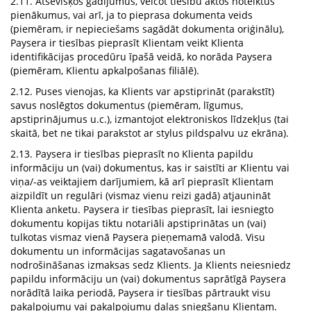
2.11. Atsevišķos gadījumus, veicot tiesību aktos noteiktus
pienākumus, vai arī, ja to pieprasa dokumenta veids
(piemēram, ir nepieciešams sagādāt dokumenta oriģinālu),
Paysera ir tiesības pieprasīt Klientam veikt Klienta
identifikācijas procedūru īpašā veidā, ko norāda Paysera
(piemēram, Klientu apkalpošanas filiālē).
2.12. Puses vienojas, ka Klients var apstiprināt (parakstīt)
savus noslēgtos dokumentus (piemēram, līgumus,
apstiprinājumus u.c.), izmantojot elektroniskos līdzekļus (tai
skaitā, bet ne tikai parakstot ar stylus pildspalvu uz ekrāna).
2.13. Paysera ir tiesības pieprasīt no Klienta papildu
informāciju un (vai) dokumentus, kas ir saistīti ar Klientu vai
viņa/-as veiktajiem darījumiem, kā arī pieprasīt Klientam
aizpildīt un regulāri (vismaz vienu reizi gadā) atjaunināt
Klienta anketu. Paysera ir tiesības pieprasīt, lai iesniegto
dokumentu kopijas tiktu notariāli apstiprinātas un (vai)
tulkotas vismaz vienā Paysera pieņemamā valodā. Visu
dokumentu un informācijas sagatavošanas un
nodrošināšanas izmaksas sedz Klients. Ja Klients neiesniedz
papildu informāciju un (vai) dokumentus saprātīgā Paysera
norādītā laika periodā, Paysera ir tiesības pārtraukt visu
pakalpojumu vai pakalpojumu daļas sniegšanu Klientam.