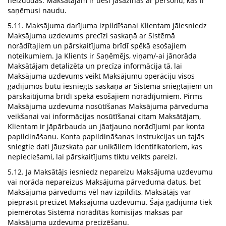
neizdodas. Maksātājam ir tieši jāsazinās ar personu, kas ir
saņēmusi naudu.
5.11. Maksājuma darījuma izpildīšanai Klientam jāiesniedz
Maksājuma uzdevums precīzi saskaņā ar Sistēmā
norādītajiem un pārskaitījuma brīdī spēkā esošajiem
noteikumiem. Ja Klients ir Saņēmējs, viņam/-ai jānorāda
Maksātājam detalizēta un precīza informācija tā, lai
Maksājuma uzdevums veikt Maksājumu operāciju visos
gadījumos būtu iesniegts saskaņā ar Sistēmā sniegtajiem un
pārskaitījuma brīdī spēkā esošajiem norādījumiem. Pirms
Maksājuma uzdevuma nosūtīšanas Maksājuma pārveduma
veikšanai vai informācijas nosūtīšanai citam Maksātājam,
Klientam ir jāpārbauda un jāatjauno norādījumi par konta
papildināšanu. Konta papildināšanas instrukcijas un tajās
sniegtie dati jāuzskata par unikāliem identifikatoriem, kas
nepieciešami, lai pārskaitījums tiktu veikts pareizi.
5.12. Ja Maksātājs iesniedz nepareizu Maksājuma uzdevumu
vai norāda nepareizus Maksājuma pārveduma datus, bet
Maksājuma pārvedums vēl nav izpildīts, Maksātājs var
pieprasīt precizēt Maksājuma uzdevumu. Šajā gadījumā tiek
piemērotas Sistēmā norādītās komisijas maksas par
Maksājuma uzdevuma precizēšanu.