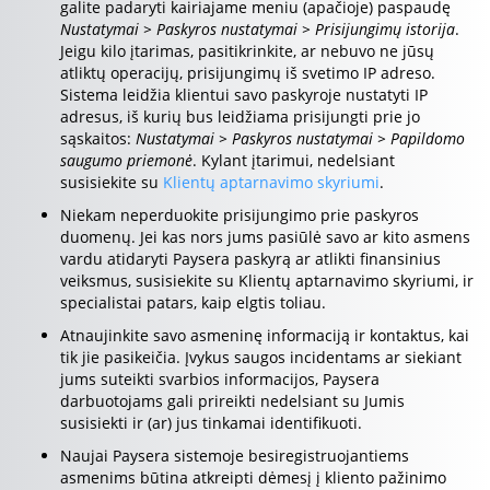
galite padaryti kairiajame meniu (apačioje) paspaudę
Nustatymai > Paskyros nustatymai > Prisijungimų istorija
.
Jeigu kilo įtarimas, pasitikrinkite, ar nebuvo ne jūsų
atliktų operacijų, prisijungimų iš svetimo IP adreso.
Sistema leidžia klientui savo paskyroje nustatyti IP
adresus, iš kurių bus leidžiama prisijungti prie jo
sąskaitos:
Nustatymai > Paskyros nustatymai > Papildomo
saugumo priemonė
. Kylant įtarimui, nedelsiant
susisiekite su
Klientų aptarnavimo skyriumi
.
Niekam neperduokite prisijungimo prie paskyros
duomenų. Jei kas nors jums pasiūlė savo ar kito asmens
vardu atidaryti Paysera paskyrą ar atlikti finansinius
veiksmus, susisiekite su Klientų aptarnavimo skyriumi, ir
specialistai patars, kaip elgtis toliau.
Atnaujinkite savo asmeninę informaciją ir kontaktus, kai
tik jie pasikeičia. Įvykus saugos incidentams ar siekiant
jums suteikti svarbios informacijos, Paysera
darbuotojams gali prireikti nedelsiant su Jumis
susisiekti ir (ar) jus tinkamai identifikuoti.
Naujai Paysera sistemoje besiregistruojantiems
asmenims būtina atkreipti dėmesį į kliento pažinimo