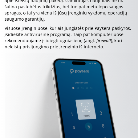
apie išleistą naujinių paketą. Gamintojas naujiniais ne tik
šalina pastebėtus trikdžius, bet tuo pat metu lopo saugos
spragas, o tai yra viena iš jūsų įrenginiu vykdomų operacijų
saugumo garantijų.
Visuose įrenginiuose, kuriais jungiatės prie Paysera paskyros,
įsidiekite antivirusinę programą. Taip pat kompiuteriuose
rekomenduojame įsidiegti ugniasienę (angl.
firewall
), kuri
neleistų prisijungimo prie įrenginio iš interneto.