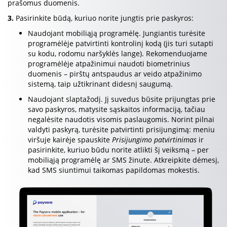
prašomus duomenis.
3.
Pasirinkite būdą, kuriuo norite jungtis prie paskyros:
Naudojant mobiliąją programėlę. Jungiantis turėsite
programėlėje patvirtinti kontrolinį kodą (jis turi sutapti
su kodu, rodomu naršyklės lange). Rekomenduojame
programėlėje atpažinimui naudoti biometrinius
duomenis – pirštų antspaudus ar veido atpažinimo
sistemą, taip užtikrinant didesnį saugumą.
Naudojant slaptažodį. Jį suvedus būsite prijungtas prie
savo paskyros, matysite sąskaitos informaciją, tačiau
negalėsite naudotis visomis paslaugomis. Norint pilnai
valdyti paskyrą, turėsite patvirtinti prisijungimą: meniu
viršuje kairėje spauskite
Prisijungimo patvirtinimas
ir
pasirinkite, kuriuo būdu norite atlikti šį veiksmą – per
mobiliąją programėlę ar SMS žinute. Atkreipkite dėmesį,
kad SMS siuntimui taikomas papildomas mokestis.