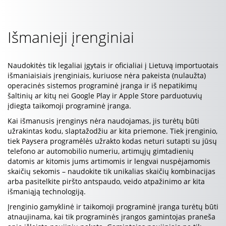
Išmanieji įrenginiai
Naudokitės tik legaliai įgytais ir oficialiai į Lietuvą importuotais
išmaniaisiais įrenginiais, kuriuose nėra pakeista (nulaužta)
operacinės sistemos programinė įranga ir iš nepatikimų
šaltinių ar kitų nei Google Play ir Apple Store parduotuvių
įdiegta taikomoji programinė įranga.
Kai išmanusis įrenginys nėra naudojamas, jis turėtų būti
užrakintas kodu, slaptažodžiu ar kita priemone. Tiek įrenginio,
tiek Paysera programėlės užrakto kodas neturi sutapti su jūsų
telefono ar automobilio numeriu, artimųjų gimtadienių
datomis ar kitomis jums artimomis ir lengvai nuspėjamomis
skaičių sekomis – naudokite tik unikalias skaičių kombinacijas
arba pasitelkite piršto antspaudo, veido atpažinimo ar kita
išmaniąją technologiją.
Įrenginio gamyklinė ir taikomoji programinė įranga turėtų būti
atnaujinama, kai tik programinės įrangos gamintojas praneša