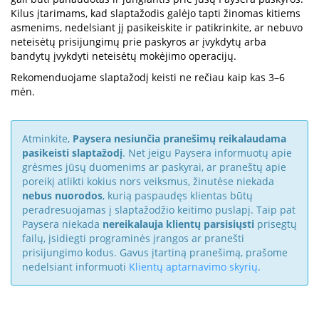
Kilus įtarimams, kad slaptažodis galėjo tapti žinomas kitiems
asmenims, nedelsiant jį pasikeiskite ir patikrinkite, ar nebuvo
neteisėtų prisijungimų prie paskyros ar įvykdytų arba
bandytų įvykdyti neteisėtų mokėjimo operacijų.
Rekomenduojame slaptažodį keisti ne rečiau kaip kas 3–6
mėn.
Atminkite,
Paysera nesiunčia pranešimų reikalaudama
pasikeisti slaptažodį
. Net jeigu Paysera informuotų apie
grėsmes jūsų duomenims ar paskyrai, ar praneštų apie
poreikį atlikti kokius nors veiksmus, žinutėse niekada
nebus nuorodos
, kurią paspaudęs klientas būtų
peradresuojamas į slaptažodžio keitimo puslapį. Taip pat
Paysera niekada
nereikalauja klientų parsisiųsti
prisegtų
failų, įsidiegti programinės įrangos ar pranešti
prisijungimo kodus. Gavus įtartiną pranešimą, prašome
nedelsiant informuoti
Klientų aptarnavimo skyrių
.