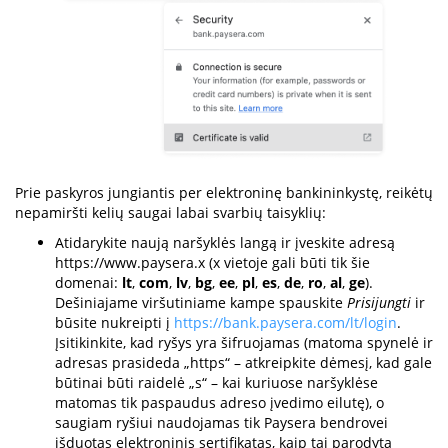
Prie paskyros jungiantis per elektroninę bankininkystę, reikėtų
nepamiršti kelių saugai labai svarbių taisyklių:
Atidarykite naują naršyklės langą ir įveskite adresą
https://www.paysera.x (x vietoje gali būti tik šie
domenai:
lt
,
com
,
lv
,
bg
,
ee
,
pl
,
es
,
de
,
ro
,
al
,
ge
).
Dešiniajame viršutiniame kampe spauskite
Prisijungti
ir
būsite nukreipti į
https://bank.paysera.com/lt/login
.
Įsitikinkite, kad ryšys yra šifruojamas (matoma spynelė ir
adresas prasideda „https“ – atkreipkite dėmesį, kad gale
būtinai būti raidelė „s“ – kai kuriuose naršyklėse
matomas tik paspaudus adreso įvedimo eilutę), o
saugiam ryšiui naudojamas tik Paysera bendrovei
išduotas elektroninis sertifikatas, kaip tai parodyta