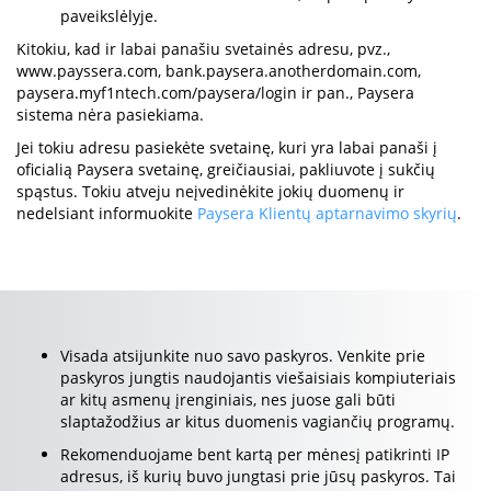
paveikslėlyje.
Kitokiu, kad ir labai panašiu svetainės adresu, pvz.,
www.payssera.com, bank.paysera.anotherdomain.com,
paysera.myf1ntech.com/paysera/login ir pan., Paysera
sistema nėra pasiekiama.
Jei tokiu adresu pasiekėte svetainę, kuri yra labai panaši į
oficialią Paysera svetainę, greičiausiai, pakliuvote į sukčių
spąstus. Tokiu atveju neįvedinėkite jokių duomenų ir
nedelsiant informuokite
Paysera Klientų aptarnavimo skyrių
.
Visada atsijunkite nuo savo paskyros. Venkite prie
paskyros jungtis naudojantis viešaisiais kompiuteriais
ar kitų asmenų įrenginiais, nes juose gali būti
slaptažodžius ar kitus duomenis vagiančių programų.
Rekomenduojame bent kartą per mėnesį patikrinti IP
adresus, iš kurių buvo jungtasi prie jūsų paskyros. Tai