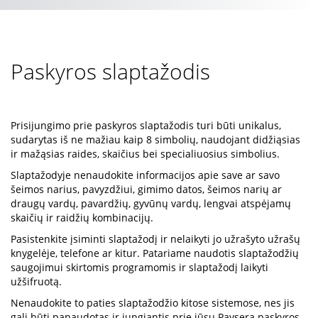
Paskyros slaptažodis
Prisijungimo prie paskyros slaptažodis turi būti unikalus,
sudarytas iš ne mažiau kaip 8 simbolių, naudojant didžiąsias
ir mažąsias raides, skaičius bei specialiuosius simbolius.
Slaptažodyje nenaudokite informacijos apie save ar savo
šeimos narius, pavyzdžiui, gimimo datos, šeimos narių ar
draugų vardų, pavardžių, gyvūnų vardų, lengvai atspėjamų
skaičių ir raidžių kombinacijų.
Pasistenkite įsiminti slaptažodį ir nelaikyti jo užrašyto užrašų
knygelėje, telefone ar kitur. Patariame naudotis slaptažodžių
saugojimui skirtomis programomis ir slaptažodį laikyti
užšifruotą.
Nenaudokite to paties slaptažodžio kitose sistemose, nes jis
gali būti panaudotas ir jungiantis prie jūsų Paysera paskyros.