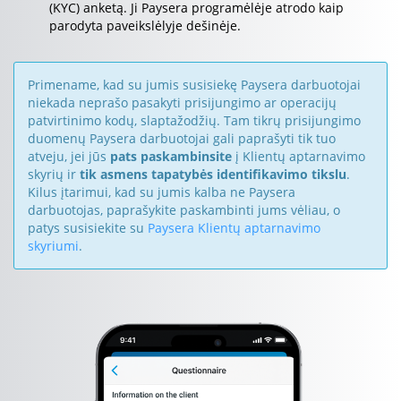
(KYC) anketą. Ji Paysera programėlėje atrodo kaip
parodyta paveikslėlyje dešinėje.
Primename, kad su jumis susisiekę Paysera darbuotojai
niekada neprašo pasakyti prisijungimo ar operacijų
patvirtinimo kodų, slaptažodžių. Tam tikrų prisijungimo
duomenų Paysera darbuotojai gali paprašyti tik tuo
atveju, jei jūs
pats paskambinsite
į Klientų aptarnavimo
skyrių ir
tik asmens tapatybės identifikavimo tikslu
.
Kilus įtarimui, kad su jumis kalba ne Paysera
darbuotojas, paprašykite paskambinti jums vėliau, o
patys susisiekite su
Paysera Klientų aptarnavimo
skyriumi
.