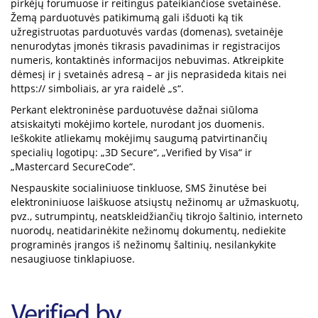
pirkėjų forumuose ir reitingus pateikiančiose svetainėse.
Žemą parduotuvės patikimumą gali išduoti ką tik
užregistruotas parduotuvės vardas (domenas), svetainėje
nenurodytas įmonės tikrasis pavadinimas ir registracijos
numeris, kontaktinės informacijos nebuvimas. Atkreipkite
dėmesį ir į svetainės adresą – ar jis neprasideda kitais nei
https:// simboliais, ar yra raidelė „s“.
Perkant elektroninėse parduotuvėse dažnai siūloma
atsiskaityti mokėjimo kortele, nurodant jos duomenis.
Ieškokite atliekamų mokėjimų saugumą patvirtinančių
specialių logotipų: „3D Secure“, „Verified by Visa“ ir
„Mastercard SecureCode“.
Nespauskite socialiniuose tinkluose, SMS žinutėse bei
elektroniniuose laiškuose atsiųstų nežinomų ar užmaskuotų,
pvz., sutrumpintų, neatskleidžiančių tikrojo šaltinio, interneto
nuorodų, neatidarinėkite nežinomų dokumentų, nediekite
programinės įrangos iš nežinomų šaltinių, nesilankykite
nesaugiuose tinklapiuose.