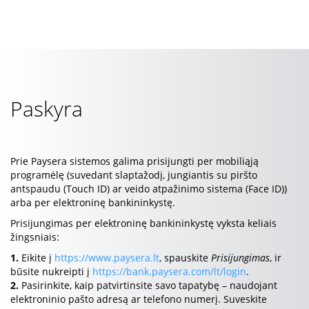
Paskyra
Prie Paysera sistemos galima prisijungti per mobiliąją
programėlę (suvedant slaptažodį, jungiantis su piršto
antspaudu (Touch ID) ar veido atpažinimo sistema (Face ID))
arba per elektroninę bankininkystę.
Prisijungimas per elektroninę bankininkystę vyksta keliais
žingsniais:
1.
Eikite į
https://www.paysera.lt
, spauskite
Prisijungimas
, ir
būsite nukreipti į
https://bank.paysera.com/lt/login
.
2.
Pasirinkite, kaip patvirtinsite savo tapatybę – naudojant
elektroninio pašto adresą ar telefono numerį. Suveskite