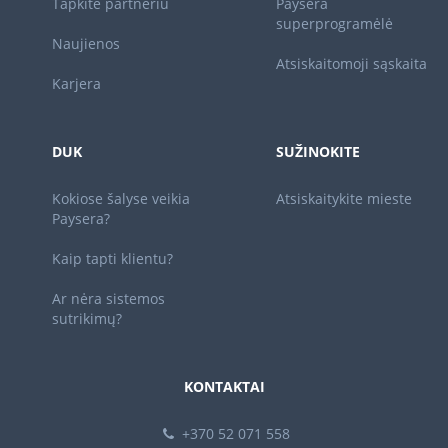
Tapkite partneriu
Paysera
superprogramėlė
Naujienos
Atsiskaitomoji sąskaita
Karjera
DUK
SUŽINOKITE
Kokiose šalyse veikia
Atsiskaitykite mieste
Paysera?
Kaip tapti klientu?
Ar nėra sistemos
sutrikimų?
KONTAKTAI
+370 52 071 558