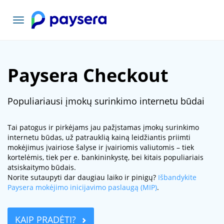
Toggle
navigation
Paysera Checkout
Populiariausi įmokų surinkimo internetu būdai
Tai patogus ir pirkėjams jau pažįstamas įmokų surinkimo
internetu būdas, už patrauklią kainą leidžiantis priimti
mokėjimus įvairiose šalyse ir įvairiomis valiutomis – tiek
kortelėmis, tiek per e. bankininkystę, bei kitais populiariais
atsiskaitymo būdais.
Norite sutaupyti dar daugiau laiko ir pinigų?
Išbandykite
Paysera mokėjimo inicijavimo paslaugą (MIP)
.
KAIP PRADĖTI?