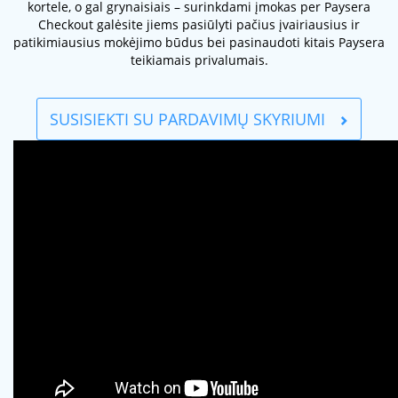
kortele, o gal grynaisiais – surinkdami įmokas per Paysera
Checkout galėsite jiems pasiūlyti pačius įvairiausius ir
patikimiausius mokėjimo būdus bei pasinaudoti kitais Paysera
teikiamais privalumais.
SUSISIEKTI SU PARDAVIMŲ SKYRIUMI