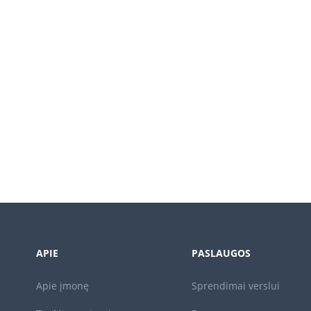
APIE
PASLAUGOS
Apie įmonę
Sprendimai verslui