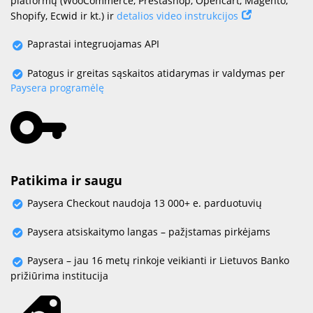
platformų (WooCommerce, Prestashop, Opencart, Magento,
Shopify, Ecwid ir kt.) ir
detalios video instrukcijos
Paprastai integruojamas API
Patogus ir greitas sąskaitos atidarymas ir valdymas per
Paysera programėlę
Patikima ir saugu
Paysera Checkout naudoja 13 000+ e. parduotuvių
Paysera atsiskaitymo langas – pažįstamas pirkėjams
Paysera – jau 16 metų rinkoje veikianti ir Lietuvos Banko
prižiūrima institucija