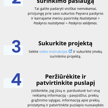
surinkimo paslaugą
Tai galite padaryti visiškai nemokamai,
prisijungę prie savo sukurtos Paysera paskyros
ir kairiajame meniu pasirinkę
Nustatymai >
Paskyros nustatymai > Paskyros valdymas
.
Sukurkite projektą
Sekite
video instrukcijas
ir sukurkite įmokų
surinkimo projektą.
Peržiūrėkite ir
patvirtinkite puslapį
Įsitikinkite, jog jūsų e. parduotuvė turi visą
reikiamą informaciją – pavyzdžiui, prekių
grąžinimo sąlygas, informaciją apie prekių
pristatymą ir patvirtinkite puslapio nuosavybės