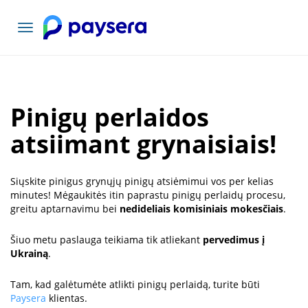
Toggle
navigation
Pinigų perlaidos
atsiimant grynaisiais!
Siųskite pinigus grynųjų pinigų atsiėmimui vos per kelias
minutes! Mėgaukitės itin paprastu pinigų perlaidų procesu,
greitu aptarnavimu bei
nedideliais komisiniais mokesčiais
.
Šiuo metu paslauga teikiama tik atliekant
pervedimus į
Ukrainą
.
Tam, kad galėtumėte atlikti pinigų perlaidą, turite būti
Paysera
klientas.