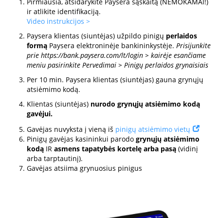
Pirmiausia, atsidarykite Paysera sąskaitą (NEMOKAMAI!)
ir atlikite identifikaciją.
Video instrukcijos >
Paysera klientas (siuntėjas) užpildo pinigų
perlaidos
formą
Paysera elektroninėje bankininkystėje.
Prisijunkite
prie https://bank.paysera.com/lt/login > kairėje esančiame
meniu pasirinkite Pervedimai > Pinigų perlaidos grynaisiais
Per 10 min. Paysera klientas (siuntėjas) gauna grynųjų
atsiėmimo kodą.
Klientas (siuntėjas)
nurodo grynųjų atsiėmimo kodą
gavėjui.
Gavėjas nuvyksta į vieną iš
pinigų atsiėmimo vietų
Pinigų gavėjas kasininkui parodo
grynųjų atsiėmimo
kodą
IR
asmens tapatybės kortelę arba pasą
(vidinį
arba tarptautinį).
Gavėjas atsiima grynuosius pinigus