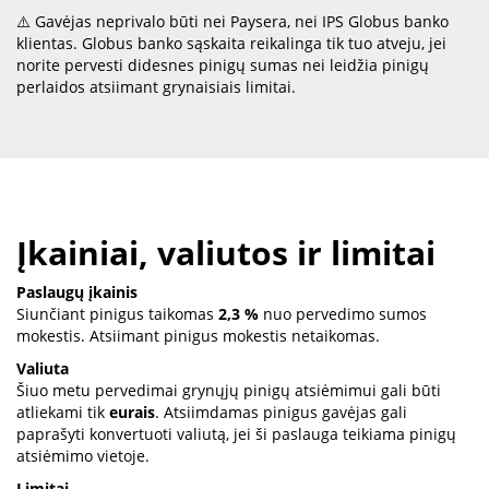
⚠️ Gavėjas neprivalo būti nei Paysera, nei IPS Globus banko
klientas. Globus banko sąskaita reikalinga tik tuo atveju, jei
norite pervesti didesnes pinigų sumas nei leidžia pinigų
perlaidos atsiimant grynaisiais limitai.
Įkainiai, valiutos ir limitai
Paslaugų įkainis
Siunčiant pinigus taikomas
2,3 %
nuo pervedimo sumos
mokestis. Atsiimant pinigus mokestis netaikomas.
Valiuta
Šiuo metu pervedimai grynųjų pinigų atsiėmimui gali būti
atliekami tik
eurais
. Atsiimdamas pinigus gavėjas gali
paprašyti konvertuoti valiutą, jei ši paslauga teikiama pinigų
atsiėmimo vietoje.
Limitai