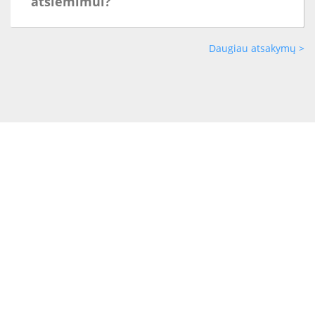
atsiėmimui?
Daugiau atsakymų >