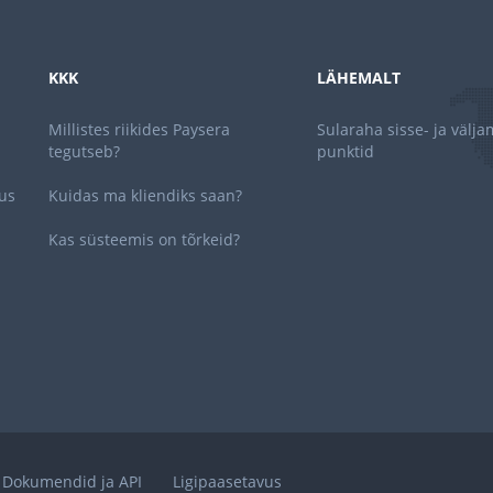
KKK
LÄHEMALT
Millistes riikides Paysera
Sularaha sisse- ja välj
tegutseb?
punktid
us
Kuidas ma kliendiks saan?
Kas süsteemis on tõrkeid?
Dokumendid ja API
Ligipaasetavus