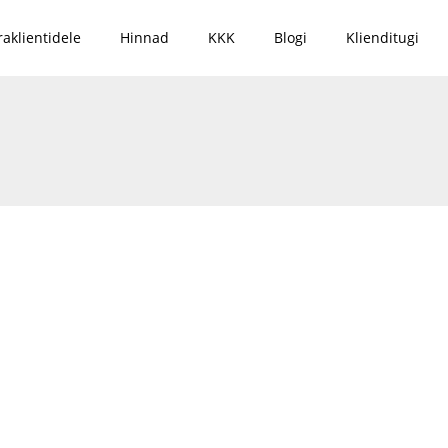
raklientidele
Hinnad
KKK
Blogi
Klienditugi