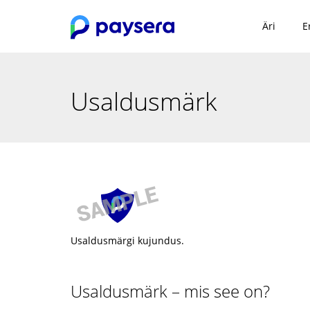
Äri
E
Usaldusmärk
Usaldusmärgi kujundus.
Usaldusmärk – mis see on?