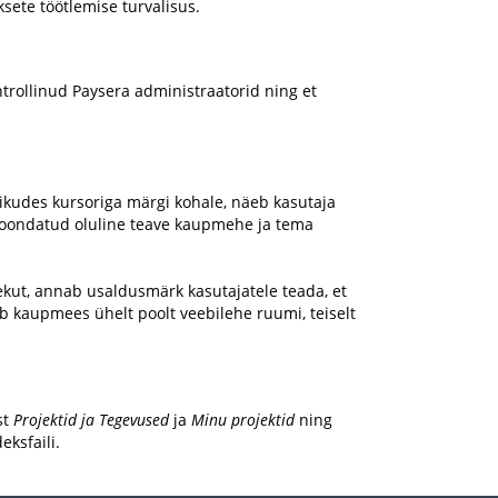
sete töötlemise turvalisus.
trollinud Paysera administraatorid ning et
ikudes kursoriga märgi kohale, näeb kasutaja
 koondatud oluline teave kaupmehe ja tema
kut, annab usaldusmärk kasutajatele teada, et
 kaupmees ühelt poolt veebilehe ruumi, teiselt
st
Projektid ja Tegevused
ja
Minu projektid
ning
eksfaili.