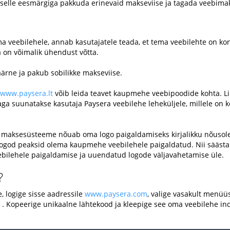
 selle eesmärgiga pakkuda erinevaid makseviise ja tagada veebimak
 veebilehele, annab kasutajatele teada, et tema veebilehte on kon
 on võimalik ühendust võtta.
väärne ja pakub sobilikke makseviise.
www.paysera.lt
võib leida teavet kaupmehe veebipoodide kohta. Li
ga suunatakse kasutaja Paysera veebilehe leheküljele, millele on
 maksesüsteeme nõuab oma logo paigaldamiseks kirjalikku nõusole
ogod peaksid olema kaupmehe veebilehele paigaldatud. Nii säästab
eebilehele paigaldamise ja uuendatud logode väljavahetamise üle.
?
 logige sisse aadressile
www.paysera.com
, valige vasakult menüü
. . Kopeerige unikaalne lähtekood ja kleepige see oma veebilehe ind