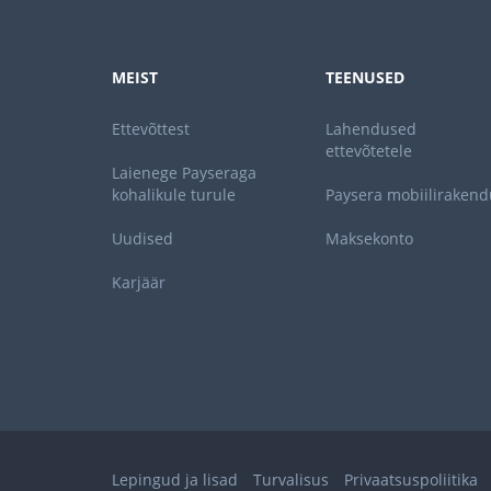
MEIST
TEENUSED
Ettevõttest
Lahendused
ettevõtetele
Laienege Payseraga
kohalikule turule
Paysera mobiilirakend
Uudised
Maksekonto
Karjäär
Lepingud ja lisad
Turvalisus
Privaatsuspoliitika