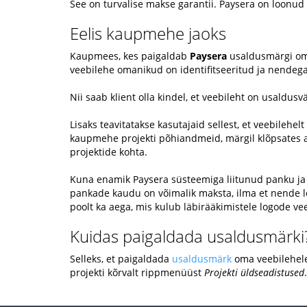
See on turvalise makse garantii. Paysera on loonud
Eelis kaupmehe jaoks
Kaupmees, kes paigaldab
Paysera
usaldusmärgi oma
veebilehe omanikud on identifitseeritud ja nendega
Nii saab klient olla kindel, et veebileht on usaldus
Lisaks teavitatakse kasutajaid sellest, et veebilehelt
kaupmehe projekti põhiandmeid, märgil klõpsates a
projektide kohta.
Kuna enamik Paysera süsteemiga liitunud panku ja
pankade kaudu on võimalik maksta, ilma et nende l
poolt ka aega, mis kulub läbirääkimistele logode v
Kuidas paigaldada usaldusmärki
Selleks, et paigaldada
usaldusmärk
oma veebilehele,
projekti kõrvalt rippmenüüst
Projekti üldseadistused