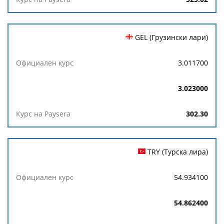
GEL (Грузински лари)
3.011700
3.023000
302.30
TRY (Турска лира)
54.934100
54.862400