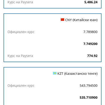
5,486.24
CNY (Китайски юан)
7.789800
7.749200
774.92
KZT (Казахстанско тенге)
543.794500
535.710900