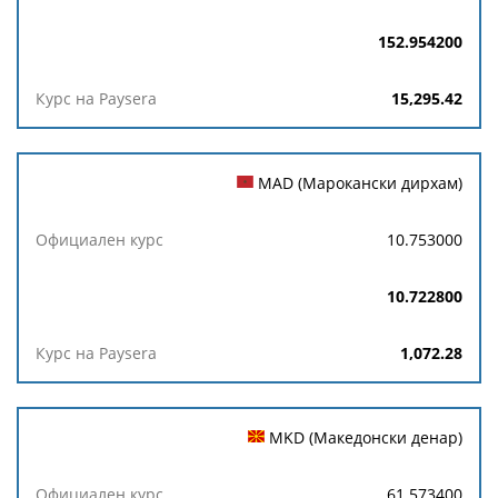
152.954200
15,295.42
MAD (Марокански дирхам)
10.753000
10.722800
1,072.28
MKD (Македонски денар)
61.573400