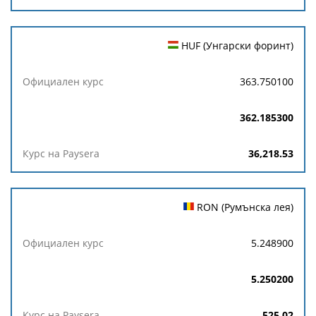
HUF (Унгарски форинт)
363.750100
362.185300
36,218.53
RON (Румънска лея)
5.248900
5.250200
525.02