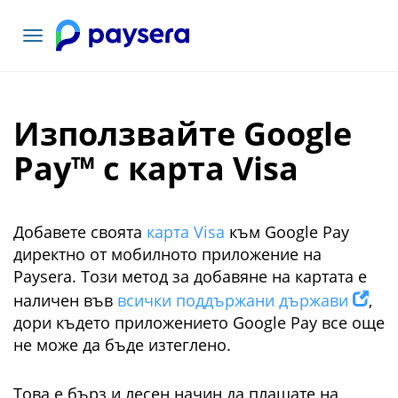
Включване
на
навигация
Използвайте Google
Pay™ с карта Visa
Добавете своята
карта Visa
към Google Pay
директно от мобилното приложение на
Paysera. Този метод за добавяне на картата е
наличен във
всички поддържани държави
,
дори където приложението Google Pay все още
не може да бъде изтеглено.
Това е бърз и лесен начин да плащате на