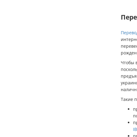
Пере
Перево
интерне
перевес
рождени
Чтобы в
посколь
предъя
украинс
наличн
Такие 
п
п
п
I
п