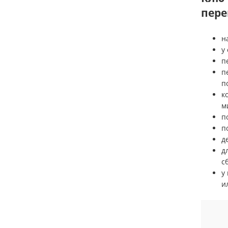
пере
н
у
п
п
п
к
м
п
п
д
д
с
у
и