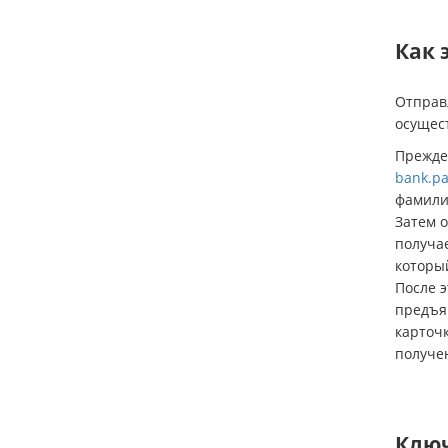
Как 
Отправл
осущес
Прежде
bank.pa
фамили
Затем о
получа
которы
После э
предъя
карточк
получе
Ключ