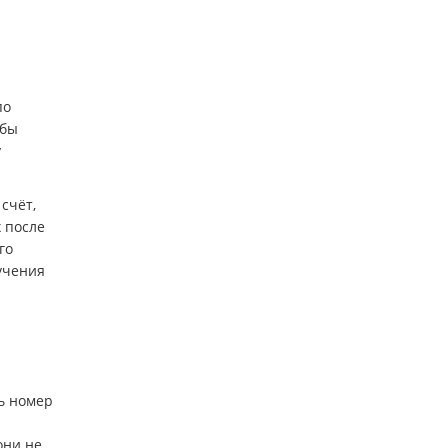
по
обы
у
счёт,
 после
го
учения
ь номер
они не