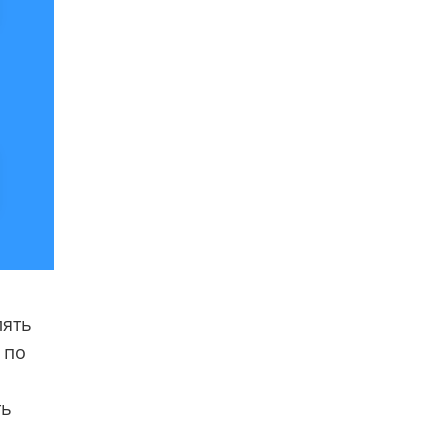
лять
 по
ть