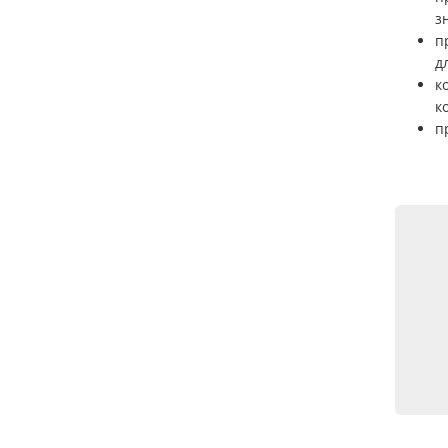
з
п
д
к
к
п