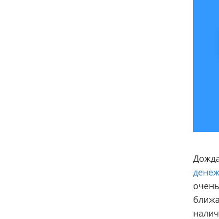
Дожда
денеж
очень
ближа
налич