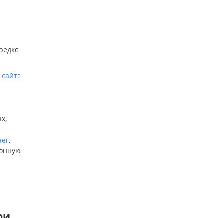
 редко
 сайте
х,
нег
,
ионную
ри