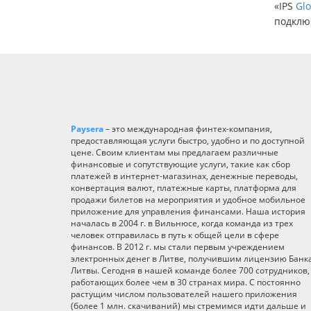
«IPS
Gl
подключ
Paysera
– это международная финтех-компания,
предоставляющая услуги быстро, удобно и по доступной
цене. Своим клиентам мы предлагаем различные
финансовые и сопутствующие услуги, такие как сбор
платежей в интернет-магазинах, денежные переводы,
конвертация валют, платежные карты, платформа для
продажи билетов на мероприятия и удобное мобильное
приложение для управления финансами. Наша история
началась в 2004 г. в Вильнюсе, когда команда из трех
человек отправилась в путь к общей цели в сфере
финансов. В 2012 г. мы стали первым учреждением
электронных денег в Литве, получившим лицензию Банк
Литвы. Сегодня в нашей команде более 700 сотрудников,
работающих более чем в 30 странах мира. С постоянно
растущим числом пользователей нашего приложения
(более 1 млн. скачиваний) мы стремимся идти дальше и