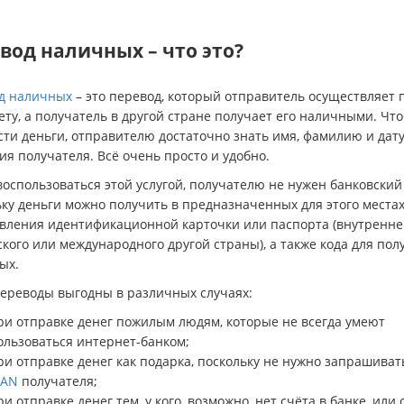
вод наличных – что это?
д наличных
– это перевод, который отправитель осуществляет 
ту, а получатель в другой стране получает его наличными. Чт
ти деньги, отправителю достаточно знать имя, фамилию и дат
я получателя. Всё очень просто и удобно.
оспользоваться этой услугой, получателю не нужен банковский 
ку деньги можно получить в предназначенных для этого местах
вления идентификационной карточки или паспорта (внутренне
кого или международного другой страны), а также кода для пол
ых.
переводы выгодны в различных случаях:
ри отправке денег пожилым людям, которые не всегда умеют
ользоваться интернет-банком;
ри отправке денег как подарка, поскольку не нужно запрашиват
BAN
получателя;
ри отправке денег тем, у кого, возможно, нет счёта в банке, или 