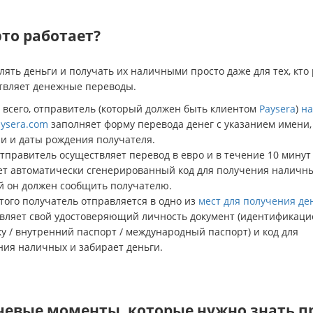
это работает?
ять деньги и получать их наличными просто даже для тех, кто
твляет денежные переводы.
 всего, отправитель (который должен быть клиентом
Paysera
)
на
ysera.com
заполняет форму перевода денег с указанием имени,
и и даты рождения получателя.
тправитель осуществляет перевод в евро и в течение 10 минут
ет автоматически сгенерированный код для получения наличны
й он должен сообщить получателю.
того получатель отправляется в одно из
мест для получения де
вляет свой удостоверяющий личность документ (идентификац
у / внутренний паспорт / международный паспорт) и код для
ния наличных и забирает деньги.
евые моменты, которые нужно знать п