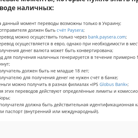
воде наличных:
а данный момент переводы возможны только в Украину;
 отправителя должен быть
счёт Paysera
;
еревод можно осуществить только через
bank.paysera.com
;
еревод осуществляется в евро, однако при необходимости в мес
олучения денег валюта может быть конвертирована;
од для получения наличных генерируется в течение примерно 
инут;
олучатель должен быть не младше 18 лет;
олучателю для получения денег не нужен счёт в банке;
еньги можно получить в разнах филиалах «IPS
Globus Bank»
;
ля этих переводов действуют определённые лимиты и комисси
боры;
 получателя должна быть действительная идентификационная к
ли паспорт (внутренний или международный).