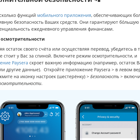
есколько функций
мобильного приложения
, обеспечивающих бо
ивную безопасность Ваших средств. Они гарантируют бóльшую
енциальность ежедневного управления финансами.
 осмотрительности
я остаток своего счёта или осуществляя перевод, убедитесь в т
е стоит у Вас за спиной. Включите режим осмотрительности, и
ение Paysera
скроет важную информацию (например, остаток В
ли другие данные). Откройте приложение Рaysera > в левом ве
жмите на иконку настроек (шестерёнку) >
Безопасность
> включи
осмотрительности
.