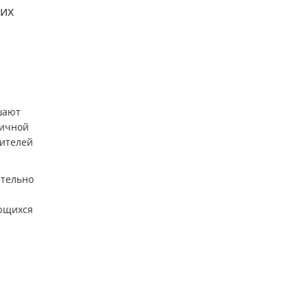
оих
шают
личной
ителей
ительно
ающихся