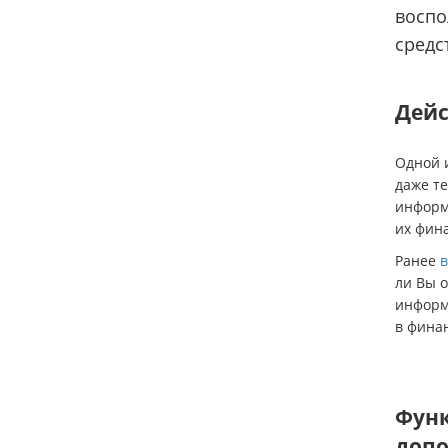
воспо
средс
Дейс
Одной 
даже т
информ
их фин
Ранее
в
ли Вы о
информ
в фина
Функ
допо