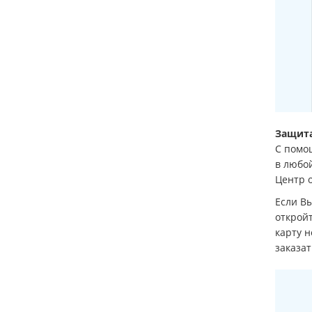
Защита
С помо
в любой
Центр 
Если Вы
открой
карту н
заказа