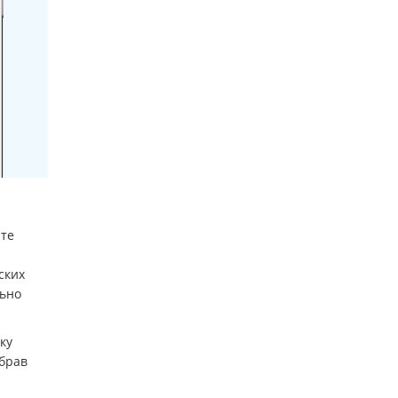
ите
ских
льно
ку
брав