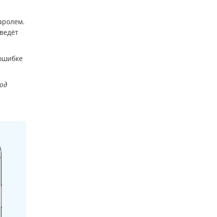
аролем.
введёт
 ошибке
од
.