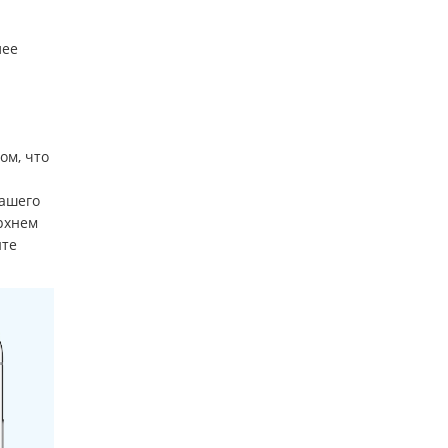
лее
ом, что
ашего
рхнем
те