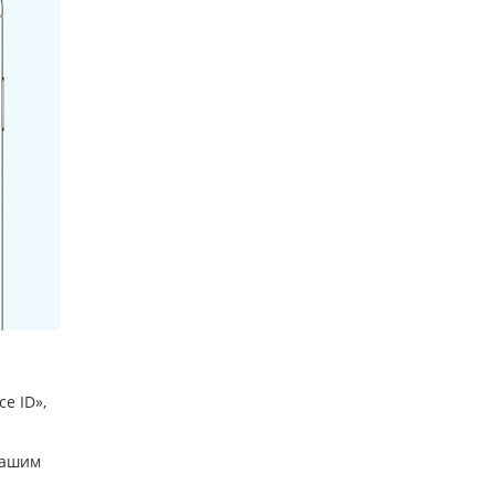
e ID»,
Вашим