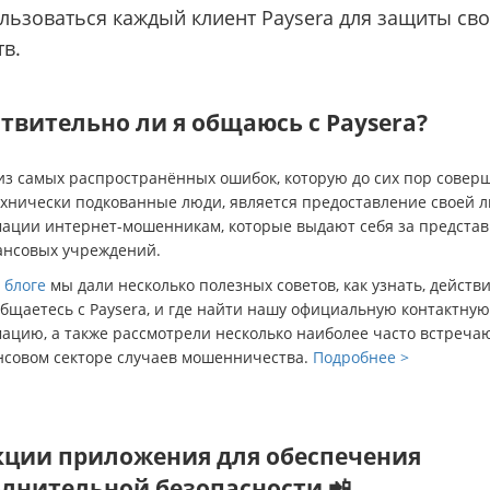
льзоваться каждый клиент Paysera для защиты св
тв.
твительно ли я общаюсь с Paysera?
из самых распространённых ошибок, которую до сих пор совер
ехнически подкованные люди, является предоставление своей 
ации интернет-мошенникам, которые выдают себя за представ
ансовых учреждений.
 блоге
мы дали несколько полезных советов, как узнать, действ
бщаетесь с Paysera, и где найти нашу официальную контактную
ацию, а также рассмотрели несколько наиболее часто встреч
нсовом секторе случаев мошенничества.
Подробнее >
ции приложения для обеспечения
лнительной безопасности 📲