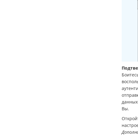
Подтве
Боитесь
восполь
аутент
отправ
данных 
Вы.
Откройт
настрое
Дополн