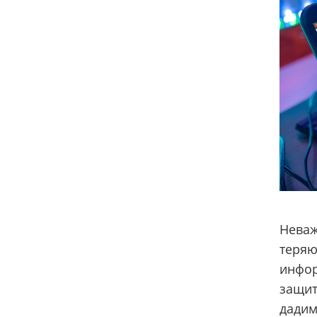
Неваж
теряю
инфор
защит
дадим