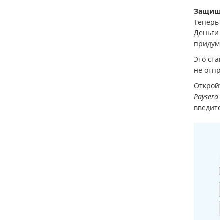
Защищ
Теперь
Деньги 
придум
Это ста
не отпр
Открой
Paysera
введит