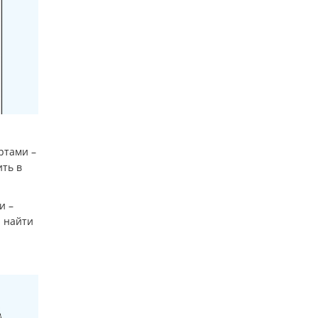
ртами –
ить в
и –
и найти