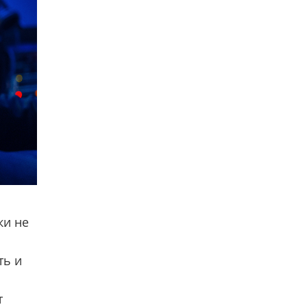
ки не
ть и
т